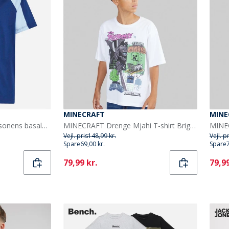
MINECRAFT
MINE
adidas Junior Drenge sæsonens basale tøj farveblok t shirt Dark Blue/Glow Blue/Hvid
MINECRAFT Drenge Mjahi T-shirt Bright White
Vejl. pris
148,99 kr.
Vejl. p
Spare
69,00 kr.
Spare
Current
Curr
79,99 kr.
79,99