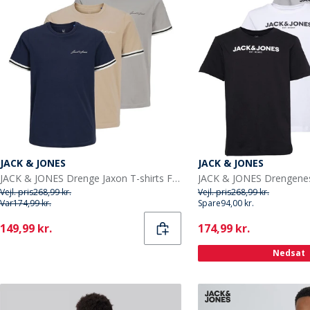
JACK & JONES
JACK & JONES
JACK & JONES Drenge Jaxon T-shirts Flerfarvet
Vejl. pris
268,99 kr.
Vejl. pris
268,99 kr.
Var
174,99 kr.
Spare
94,00 kr.
Current
Current
149,99 kr.
174,99 kr.
Nedsat