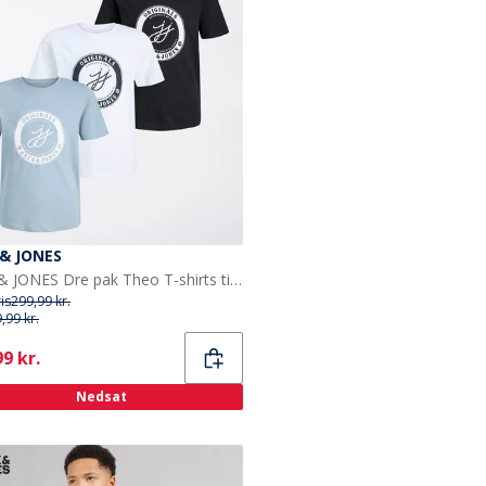
 & JONES
JACK & JONES Dre pak Theo T-shirts til Drenge Multi
ris
299,99 kr.
,99 kr.
ent
9 kr.
Nedsat