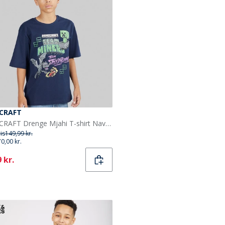
CRAFT
MINECRAFT Drenge Mjahi T-shirt Navy Blazer
ris
149,99 kr.
70,00 kr.
ent
 kr.