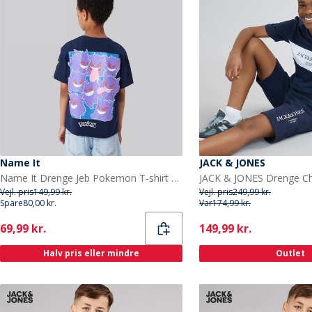
Name It
JACK & JONES
Name It Drenge Jeb Pokemon T-shirt Navy Blazer
Vejl. pris
149,99 kr.
Vejl. pris
249,99 kr.
Spare
80,00 kr.
Var
174,99 kr.
Current
Current
69,99 kr.
149,99 kr.
Halv pris eller mindre
Outlet