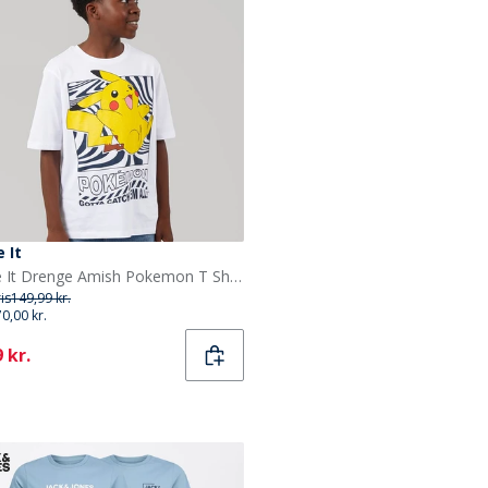
 It
Name It Drenge Amish Pokemon T Shirt Bright White
ris
149,99 kr.
70,00 kr.
ent
 kr.