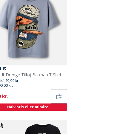
 It
Name It Drenge Tilføj Batman T Shirt Tradewinds
ris
149,99 kr.
90,00 kr.
ent
 kr.
Halv pris eller mindre