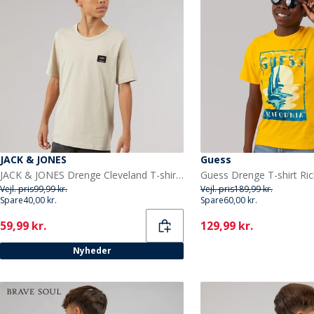
JACK & JONES
Guess
JACK & JONES Drenge Cleveland T-shirt Moonbeam
Guess Drenge T-shirt Ric
Vejl. pris
99,99 kr.
Vejl. pris
189,99 kr.
Spare
40,00 kr.
Spare
60,00 kr.
Current
Current
59,99 kr.
129,99 kr.
Nyheder