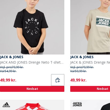
JACK & JONES
JACK & JONES
JACK AND JONES Drenge Neto T-shirts Sort
Vejl. pris
79,99 kr.
Vejl. pris
79,99 kr.
Var
54,99 kr.
Var
59,99 kr.
Current
Current
49,99 kr.
49,99 kr.
Nedsat
Nedsat