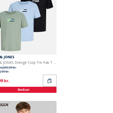
 & JONES
JACK & JONES Drenge Corp Tre Pak T shirts Cashmere Blue
ris
269,99 kr.
,99 kr.
ent
9 kr.
Nedsat