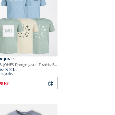
 & JONES
JACK & JONES Drenge Jason T-shirts Flerfarvet
ris
449,99 kr.
220,00 kr.
ent
9 kr.