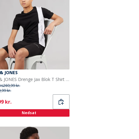
 & JONES
JACK & JONES Drenge Jax Blok T Shirt Og Shorts Sæt Sort
ris
269,99 kr.
,99 kr.
ent
9 kr.
Nedsat