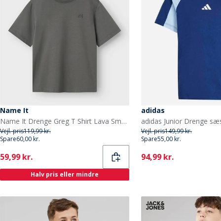
Name It
adidas
Name It Drenge Greg T Shirt Lava Smoke
Vejl. pris
119,99 kr.
Vejl. pris
149,99 kr.
Spare
60,00 kr.
Spare
55,00 kr.
Current
Current
59,99 kr.
94,99 kr.
Halv pris eller mindre