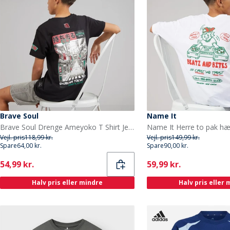
Brave Soul
Name It
Brave Soul Drenge Ameyoko T Shirt Jet Sort/Multi Farve
Vejl. pris
118,99 kr.
Vejl. pris
149,99 kr.
Spare
64,00 kr.
Spare
90,00 kr.
Current
Current
54,99 kr.
59,99 kr.
Halv pris eller mindre
Halv pris eller