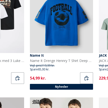
Name It
JACK
JACK & JONES Drengepak med 3 Luke T-shirts Sort
Name It Drenge Hennry T Shirt Deep Ultramarine
Vejl. pris
119,99 kr.
Vejl. p
Spare
65,00 kr.
Spare
Current
Curr
54,99 kr.
229,9
Nyheder