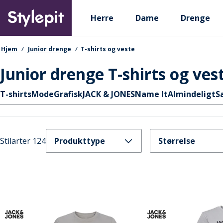
Skip
Primary departments
to
Herre
Dame
Drenge
main
content
navigationssti
Hjem
Junior drenge
T-shirts og veste
Junior drenge T-shirts og ves
Hurtige links
T-shirts
Mode
Grafisk
JACK & JONES
Name It
Almindeligt
S
Stilarter 124
Produkttype
Størrelse