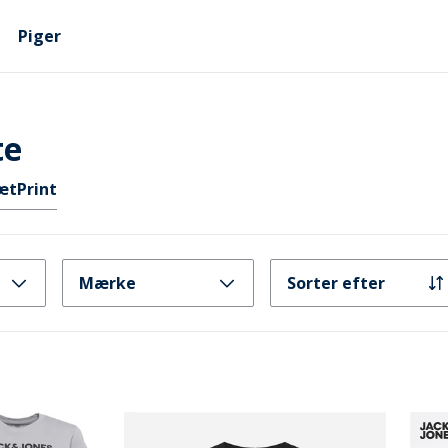
Piger
te
æt
Print
Mærke
Sorter efter