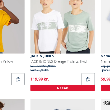
JACK & JONES
Name
h Yellow
JACK & JONES Drenge T-shirts Hvid
Vejl. pris
229,99 kr.
Vejl. p
Var
129,99 kr.
Spare
Current
Curr
119,99 kr.
59,99
Nedsat