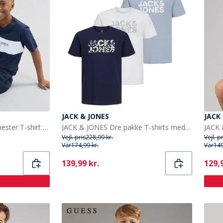
JACK & JONES
JACK
JACK & JONES Drenge Chester T-shirt Og Shorts Sæt Navy Blazer/Hvid
JACK & JONES Dre pakke T-shirts med blomsterprint til Drenge Hvid/Ashley Blå/Marineblå
Vejl. pris
228,99 kr.
Vejl. p
Var
174,99 kr.
Var
149
Current
Curr
139,99 kr.
129,9