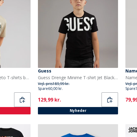
Guess
Name
JACK & JONES Drenge Neto T-shirts beige
Guess Drenge Minime T-shirt Jet Black A996
Vejl. pris
189,99 kr.
Vejl. p
Spare
60,00 kr.
Spare
Current
Curr
129,99 kr.
79,99
Nyheder