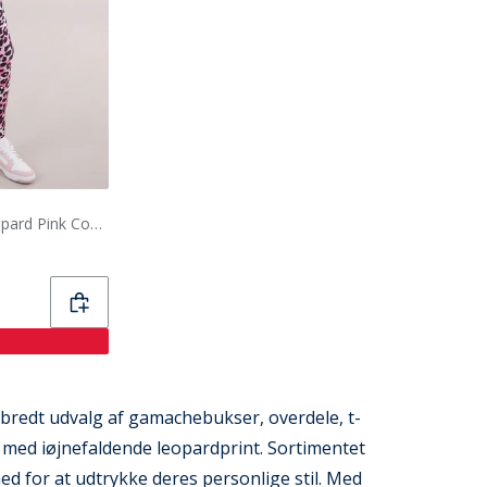
Guess Piger leggings Leopard Pink Combo
et bredt udvalg af gamachebukser, overdele, t-
t med iøjnefaldende leopardprint. Sortimentet
d for at udtrykke deres personlige stil. Med