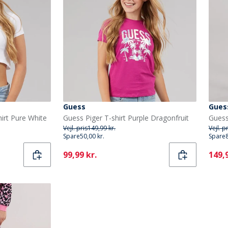
Guess
Gues
irt Pure White
Guess Piger T-shirt Purple Dragonfruit
Guess
Vejl. pris
149,99 kr.
Vejl. p
Spare
50,00 kr.
Spare
Current
Curr
99,99 kr.
149,9