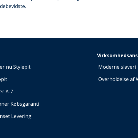
debevidste.
Virksomhedsans
r nu Stylepit
Moderne slaveri
pit
Overholdelse af 
er A-Z
nner Købsgaranti
set Levering