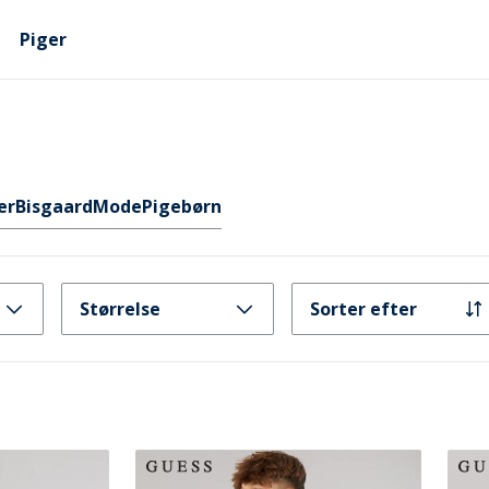
Piger
er
Bisgaard
Mode
Pigebørn
Størrelse
Sorter efter