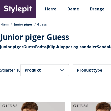
Skip
Primary departments
to
Herre
Dame
Drenge
main
content
navigationssti
Hjem
Junior piger
Guess
Junior piger Guess
Hurtige links
Junior piger
Guess
Fodtøj
Klip-klapper og sandaler
Sandal
Stilarter 10
Produkt
Produkttype