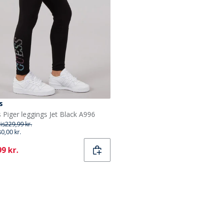
s
 Piger leggings Jet Black A996
ris
229,99 kr.
80,00 kr.
ent
9 kr.