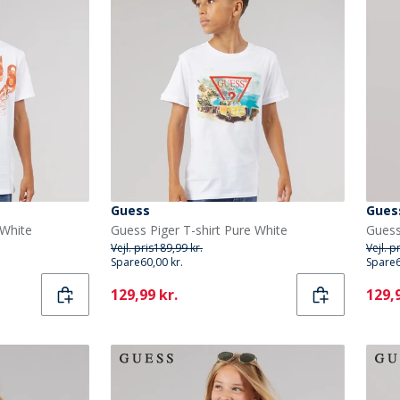
Guess
Gues
 White
Guess Piger T-shirt Pure White
Vejl. pris
189,99 kr.
Vejl. p
Spare
60,00 kr.
Spare
Current
Curr
129,99 kr.
129,9