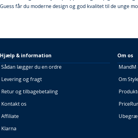
Guess får du moderne design og god kvalitet til de unge mo
Hjælp & information
Om os
Sådan lægger du en ordre
MandM e
Levering og fragt
Om Style
Retur og tilbagebetaling
Produkt
Kontakt os
PriceRu
Affiliate
Ubegræn
Klarna