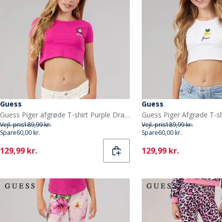
Guess
Guess
Guess Piger afgrøde T-shirt Purple Dragonfruit
Guess Piger Afgrøde T-sh
Vejl. pris
189,99 kr.
Vejl. pris
189,99 kr.
Spare
60,00 kr.
Spare
60,00 kr.
Current
Current
129,99 kr.
129,99 kr.