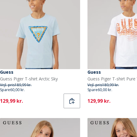
Guess
Guess
Guess Piger T-shirt Arctic Sky
Guess Piger T-shirt Pure
Vejl. pris
189,99 kr.
Vejl. pris
189,99 kr.
Spare
60,00 kr.
Spare
60,00 kr.
Current
Current
129,99 kr.
129,99 kr.