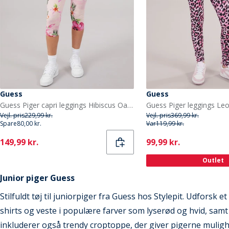
Guess
Guess
Guess Piger capri leggings Hibiscus Oasis
Vejl. pris
229,99 kr.
Vejl. pris
369,99 kr.
Spare
80,00 kr.
Var
119,99 kr.
Current
Current
149,99 kr.
99,99 kr.
Outlet
Junior piger Guess
Stilfuldt tøj til juniorpiger fra Guess hos Stylepit. Udforsk 
shirts og veste i populære farver som lyserød og hvid, sam
inkluderer også trendy croptoppe, der giver pigerne mulighe