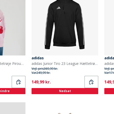
adidas
adid
Name It Piger Dilina Hættetrøje Pirouette
adidas Junior Tiro 23 League Hættetrøje Sort
Vejl. pris
369,99 kr.
Vejl. p
Var
249,99 kr.
Var
174
Current
Curr
149,99 kr.
149,9
 mindre
Nedsat