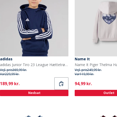
adidas
Name It
adidas Junior Tiro 23 League Hættetrøje Team Navy Blue
Vejl. pris
369,99 kr.
Vejl. pris
249,99 kr.
Var
229,99 kr.
Var
119,99 kr.
Current
Current
189,99 kr.
94,99 kr.
Nedsat
Outlet