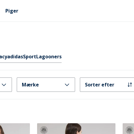
Piger
acy
adidas
Sport
Lagooners
Mærke
Sorter efter