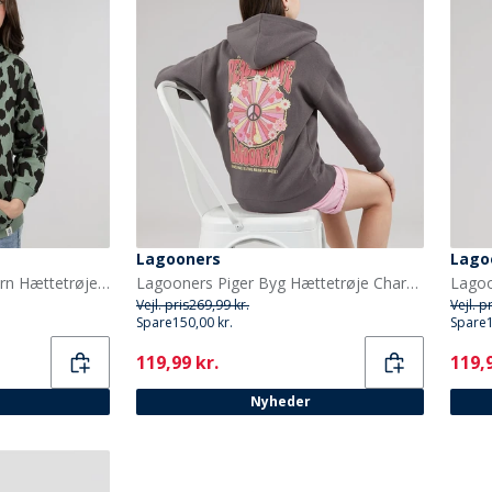
Lagooners
Lago
Lagooners Piger Hawthorn Hættetrøje Green Bay
Lagooners Piger Byg Hættetrøje Charcoal
Vejl. pris
269,99 kr.
Vejl. p
Spare
150,00 kr.
Spare
Current
Curr
119,99 kr.
119,9
Nyheder