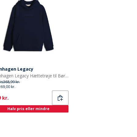
nhagen Legacy
Copenhagen Legacy Hættetrøje til Børn Blå
ris
368,99 kr.
269,00 kr.
ent
 kr.
Halv pris eller mindre