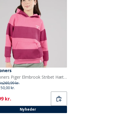
oners
Lagooners Piger Elmbrook Stribet Hættetrøje Bright Pink
ris
269,99 kr.
150,00 kr.
ent
9 kr.
Nyheder