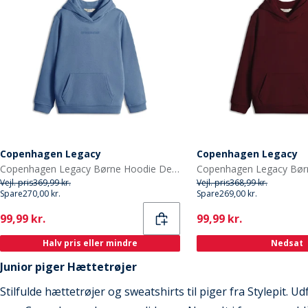
Copenhagen Legacy
Copenhagen Legacy
Copenhagen Legacy Børne Hoodie Denim Melange
Vejl. pris
369,99 kr.
Vejl. pris
368,99 kr.
Spare
270,00 kr.
Spare
269,00 kr.
Current
Current
99,99 kr.
99,99 kr.
Halv pris eller mindre
Nedsat
Junior piger Hættetrøjer
Stilfulde hættetrøjer og sweatshirts til piger fra Stylepit.