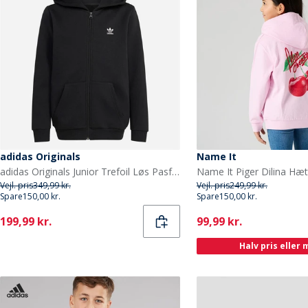
adidas Originals
Name It
adidas Originals Junior Trefoil Løs Pasform Fuld Zip Hættetrøje Sort
Vejl. pris
349,99 kr.
Vejl. pris
249,99 kr.
Spare
150,00 kr.
Spare
150,00 kr.
Current
Current
199,99 kr.
99,99 kr.
Halv pris eller