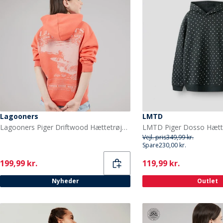
Lagooners
LMTD
Lagooners Piger Driftwood Hættetrøje Mandarin
Vejl. pris
349,99 kr.
Spare
230,00 kr.
Current
Current
199,99 kr.
119,99 kr.
Nyheder
Outlet