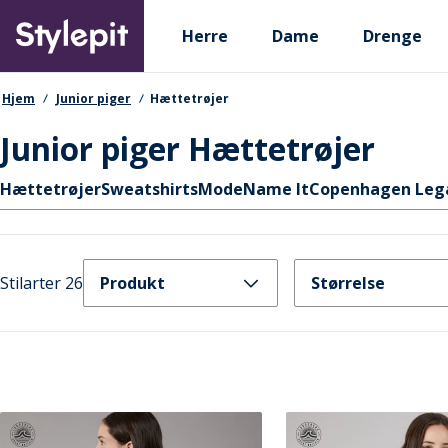
Skip
Primary departments
to
Herre
Dame
Drenge
main
content
navigationssti
Hjem
Junior piger
Hættetrøjer
Junior piger Hættetrøjer
Hurtige links
Hættetrøjer
Sweatshirts
Mode
Name It
Copenhagen Leg
Stilarter 26
Produkt
Størrelse