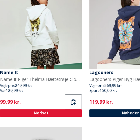
Name It
Lagooners
Name It Piger Thelma Hættetrøje Cloud Dancer
Lagooners Piger Byg Hæ
Vejl. pris
249,99 kr.
Vejl. pris
269,99 kr.
Var
129,99 kr.
Spare
150,00 kr.
Current
Current
99,99 kr.
119,99 kr.
Nedsat
Nyheder