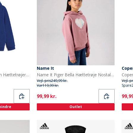
Name It
Cope
Copenhagen Legacy Børn Hættetrøjer Blå
Name It Piger Bella Hættetrøje Nostalgia Rose
Vejl. pris
249,99 kr.
Vejl. p
Var
119,99 kr.
Spare
Current
Curr
99,99 kr.
99,99
 mindre
Outlet