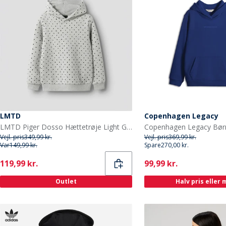
LMTD
Copenhagen Legacy
LMTD Piger Dosso Hættetrøje Light Grey Melange
Vejl. pris
349,99 kr.
Vejl. pris
369,99 kr.
Var
149,99 kr.
Spare
270,00 kr.
Current
Current
119,99 kr.
99,99 kr.
Outlet
Halv pris eller