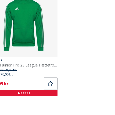
as
adidas Junior Tiro 23 League Hættetrøje Team Green
ris
369,99 kr.
170,00 kr.
ent
9 kr.
Nedsat