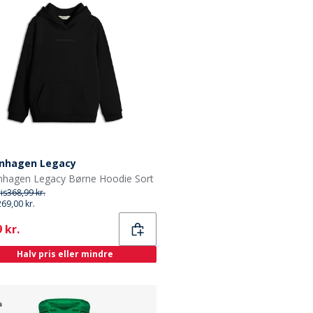
nhagen Legacy
hagen Legacy Børne Hoodie Sort
ris
368,99 kr.
269,00 kr.
ent
 kr.
Halv pris eller mindre