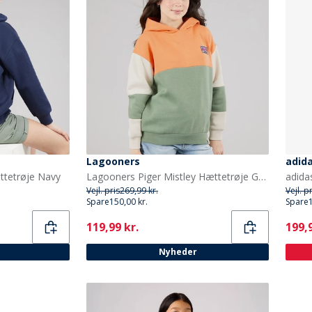
Lagooners
adid
ttetrøje Navy
Lagooners Piger Mistley Hættetrøje Green Bay
Vejl. pris
269,99 kr.
Vejl. p
Spare
150,00 kr.
Spare
Current
Curr
119,99 kr.
199,9
Nyheder