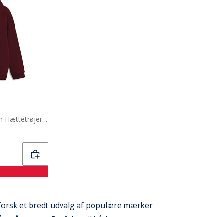
Copenhagen Legacy Børn Hættetrøjer Bordeaux
 Udforsk et bredt udvalg af populære mærker