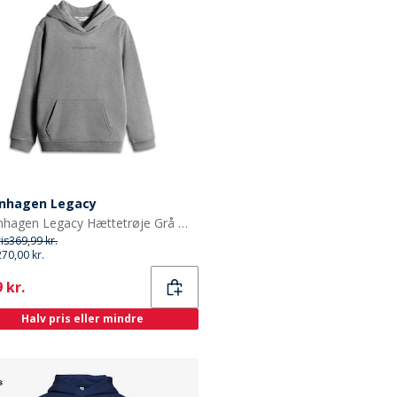
nhagen Legacy
Copenhagen Legacy Hættetrøje Grå Melange til Børn
ris
369,99 kr.
270,00 kr.
ent
 kr.
Halv pris eller mindre