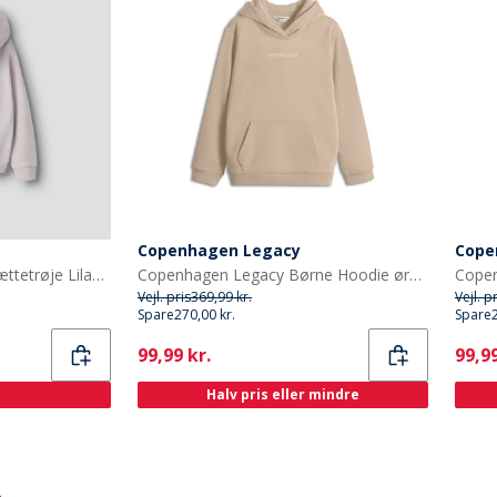
Copenhagen Legacy
Cope
Name It Piger Thelma Hættetrøje Lilac Marble
Copenhagen Legacy Børne Hoodie ørken
Vejl. pris
369,99 kr.
Vejl. p
Spare
270,00 kr.
Spare
Current
Curr
99,99 kr.
99,99
Halv pris eller mindre