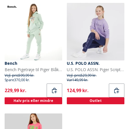
Bench
U.S. POLO ASSN.
Bench Pigetrøje til Piger Blåklokke Sage
U.S. POLO ASSN. Piger Script Træningstøj Blå
Vejl. pris
599,99 kr.
Vejl. pris
529,99 kr.
Spare
370,00 kr.
Var
149,99 kr.
Current
Current
229,99 kr.
124,99 kr.
Halv pris eller mindre
Outlet