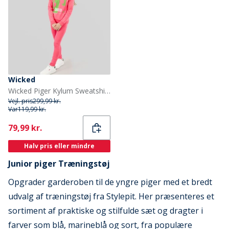
Wicked
Wicked Piger Kylum Sweatshirt Og Leggings Træningsdragt Camilla
Vejl. pris
299,99 kr.
Var
119,99 kr.
Current
79,99 kr.
Halv pris eller mindre
Junior piger Træningstøj
Opgrader garderoben til de yngre piger med et bredt
udvalg af træningstøj fra Stylepit. Her præsenteres et
sortiment af praktiske og stilfulde sæt og dragter i
farver som blå, marineblå og sort, fra populære