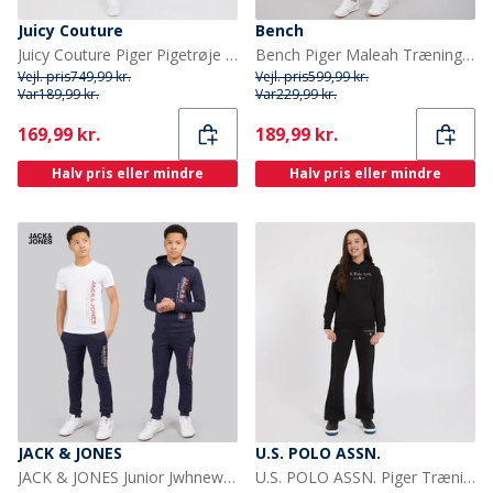
Juicy Couture
Bench
Juicy Couture Piger Pigetrøje med Glimmerstriber og Lynlås Træningssæt Nattehimmel
Bench Piger Maleah Træningsdragt Sort
Vejl. pris
749,99 kr.
Vejl. pris
599,99 kr.
Var
189,99 kr.
Var
229,99 kr.
Current
Current
169,99 kr.
189,99 kr.
Halv pris eller mindre
Halv pris eller mindre
JACK & JONES
U.S. POLO ASSN.
JACK & JONES Junior Jwhnew Struktur Tre Pak Træningsdragt Og T-shirt Sæt Navy Blazer
U.S. POLO ASSN. Piger Træningstøj Sort