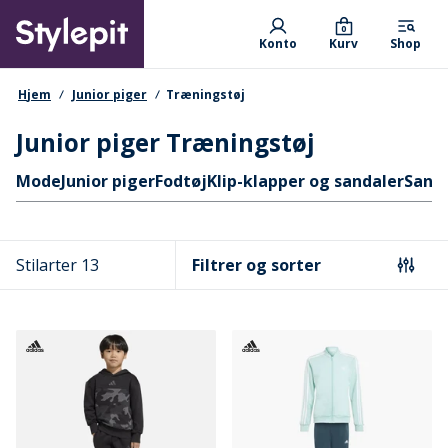
Skip
Primary departments
to
0
Konto
Kurv
Shop
main
content
navigationssti
Hjem
Junior piger
Træningstøj
Junior piger Træningstøj
Hurtige links
Mode
Junior piger
Fodtøj
Klip-klapper og sandaler
Sand
Stilarter 13
Filtrer og sorter