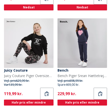
Nedsat
Nedsat
Juicy Couture
Bench
Juicy Couture Piger Oversized Crew Sweatshirt og Abstrakt Leggings Tracksuit Sæt Sort
Bench Piger Srean Hættetrøje Og Joggingbukser Træningsdragt Navy
Vejl. pris
629,99 kr.
Vejl. pris
698,99 kr.
Var
139,99 kr.
Spare
469,00 kr.
Current
Current
119,99 kr.
229,99 kr.
Halv pris eller mindre
Halv pris eller mindre