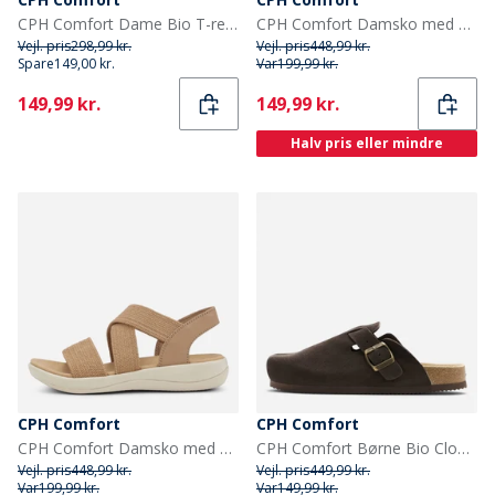
CPH Comfort Dame Bio T-rem sandaler Sort
CPH Comfort Damsko med bred elastik Sort
Vejl. pris
298,99 kr.
Vejl. pris
448,99 kr.
Spare
149,00 kr.
Var
199,99 kr.
Current
Current
149,99 kr.
149,99 kr.
Halv pris eller mindre
CPH Comfort
CPH Comfort
CPH Comfort Damsko med bred elastik Tan
CPH Comfort Børne Bio Clogs Ruskind Sandaler Dark Brown
Vejl. pris
448,99 kr.
Vejl. pris
449,99 kr.
Var
199,99 kr.
Var
149,99 kr.