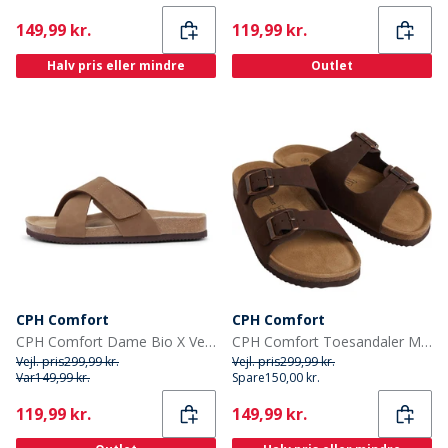
Current
Current
149,99 kr.
119,99 kr.
Halv pris eller mindre
Outlet
CPH Comfort
CPH Comfort
CPH Comfort Dame Bio X Velcro Sandaler Brun
CPH Comfort Toesandaler Mørkebrun
Vejl. pris
299,99 kr.
Vejl. pris
299,99 kr.
Var
149,99 kr.
Spare
150,00 kr.
Current
Current
119,99 kr.
149,99 kr.