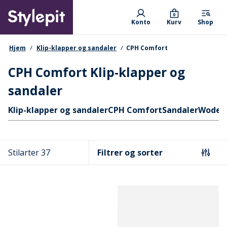
Skip
Primary departments
to
0
Konto
Kurv
Shop
main
content
navigationssti
Hjem
Klip-klapper og sandaler
CPH Comfort
CPH Comfort Klip-klapper og
sandaler
Hurtige links
Klip-klapper og sandaler
CPH Comfort
Sandaler
Woden
Stilarter 37
Filtrer og sorter