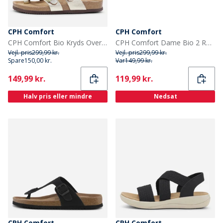
CPH Comfort
CPH Comfort
CPH Comfort Bio Kryds Over Sandaler Gold
CPH Comfort Dame Bio 2 Rem Sandaler Light Gold
Vejl. pris
299,99 kr.
Vejl. pris
299,99 kr.
Spare
150,00 kr.
Var
149,99 kr.
Current
Current
149,99 kr.
119,99 kr.
Halv pris eller mindre
Nedsat
CPH Comfort
CPH Comfort