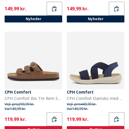
Current
Current
149,99 kr.
149,99 kr.
Nyheder
Nyheder
CPH Comfort
CPH Comfort
CPH Comfort Bio Tre Rem Sandaler Camel
CPH Comfort Damsko med bred elastik Navy
Vejl. pris
299,99 kr.
Vejl. pris
449,99 kr.
Var
149,99 kr.
Var
149,99 kr.
Current
Current
119,99 kr.
119,99 kr.