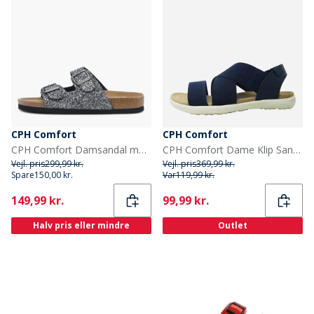
CPH Comfort
CPH Comfort
CPH Comfort Damsandal med 2 remme og bio-sål Grey Glimmer
CPH Comfort Dame Klip Sandaler Navy
Vejl. pris
299,99 kr.
Vejl. pris
369,99 kr.
Spare
150,00 kr.
Var
119,99 kr.
Current
Current
149,99 kr.
99,99 kr.
Halv pris eller mindre
Outlet