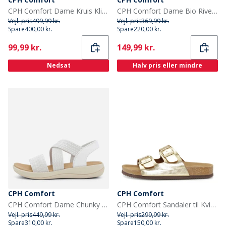
CPH Comfort Dame Kruis Klinknagels Sandaler Sort
CPH Comfort Dame Bio Rivet Sandaler Brun
Vejl. pris
499,99 kr.
Vejl. pris
369,99 kr.
Spare
400,00 kr.
Spare
220,00 kr.
Current
Current
99,99 kr.
149,99 kr.
Nedsat
Halv pris eller mindre
CPH Comfort
CPH Comfort
CPH Comfort Dame Chunky Elastische Sandaler Off White Offwhite
CPH Comfort Sandaler til Kvinder Bio 2 Remme Guld
Vejl. pris
449,99 kr.
Vejl. pris
299,99 kr.
Spare
310,00 kr.
Spare
150,00 kr.