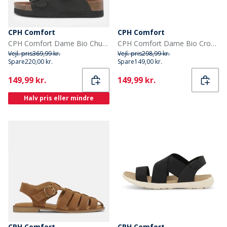
CPH Comfort
CPH Comfort
CPH Comfort Dame Bio Chunk To Remme Sandaler Sort
CPH Comfort Dame Bio Cross Over Sandaler Multi Glitter
Vejl. pris
369,99 kr.
Vejl. pris
298,99 kr.
Spare
220,00 kr.
Spare
149,00 kr.
Current
Current
149,99 kr.
149,99 kr.
Halv pris eller mindre
CPH Comfort
CPH Comfort