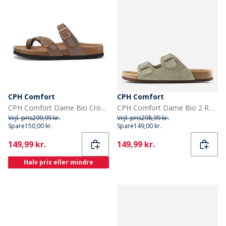
CPH Comfort
CPH Comfort
CPH Comfort Dame Bio Cross Over Sandaler Taupe
CPH Comfort Dame Bio 2 Rem Sandaler Taupe2
Vejl. pris
299,99 kr.
Vejl. pris
298,99 kr.
Spare
150,00 kr.
Spare
149,00 kr.
Current
Current
149,99 kr.
149,99 kr.
Halv pris eller mindre