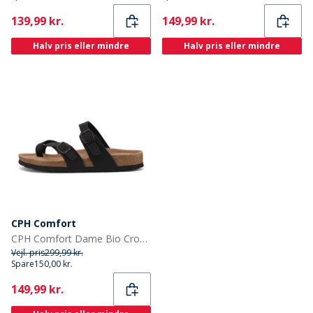
Current
Current
139,99 kr.
149,99 kr.
Halv pris eller mindre
Halv pris eller mindre
CPH Comfort
CPH Comfort Dame Bio Cross Over Sandaler Sort
Vejl. pris
299,99 kr.
Spare
150,00 kr.
Current
149,99 kr.