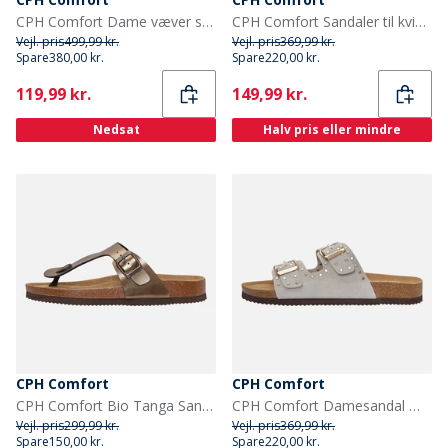
CPH Comfort Dame væver sandaler Camel
CPH Comfort Sandaler til kvinder Cliff Sort
Vejl. pris
499,99 kr.
Vejl. pris
369,99 kr.
Spare
380,00 kr.
Spare
220,00 kr.
Current
Current
119,99 kr.
149,99 kr.
Nedsat
Halv pris eller mindre
CPH Comfort
CPH Comfort
CPH Comfort Bio Tanga Sandaler Bronze
CPH Comfort Damesandal med bio nitter Beige
Vejl. pris
299,99 kr.
Vejl. pris
369,99 kr.
Spare
150,00 kr.
Spare
220,00 kr.