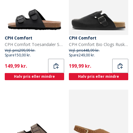
CPH Comfort
CPH Comfort
CPH Comfort Toesandaler Sort
CPH Comfort Bio Clogs Ruskind Sandaler Sort
Vejl. pris
299,99 kr.
Vejl. pris
448,99 kr.
Spare
150,00 kr.
Spare
249,00 kr.
Current
Current
149,99 kr.
199,99 kr.
Halv pris eller mindre
Halv pris eller mindre