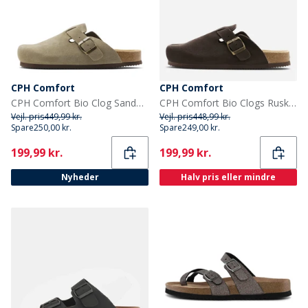
CPH Comfort
CPH Comfort
CPH Comfort Bio Clog Sandaler af ruskind Taupe
CPH Comfort Bio Clogs Ruskind Sandaler Dark Brown
Vejl. pris
449,99 kr.
Vejl. pris
448,99 kr.
Spare
250,00 kr.
Spare
249,00 kr.
Current
Current
199,99 kr.
199,99 kr.
Nyheder
Halv pris eller mindre