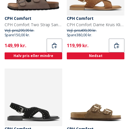
CPH Comfort
CPH Comfort
CPH Comfort Two Strap Sandaler Mellembrun
CPH Comfort Dame Kruis Klinknagels Sandaler Camel
Vejl. pris
299,99 kr.
Vejl. pris
499,99 kr.
Spare
150,00 kr.
Spare
380,00 kr.
Current
Current
149,99 kr.
119,99 kr.
Halv pris eller mindre
Nedsat
CPH Comfort
CPH Comfort