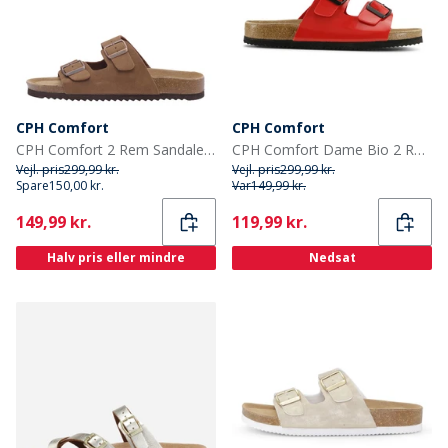
CPH Comfort
CPH Comfort
CPH Comfort 2 Rem Sandaler Camel
CPH Comfort Dame Bio 2 Rem Sandaler Red Patent
Vejl. pris
299,99 kr.
Vejl. pris
299,99 kr.
Spare
150,00 kr.
Var
149,99 kr.
Current
Current
149,99 kr.
119,99 kr.
Halv pris eller mindre
Nedsat