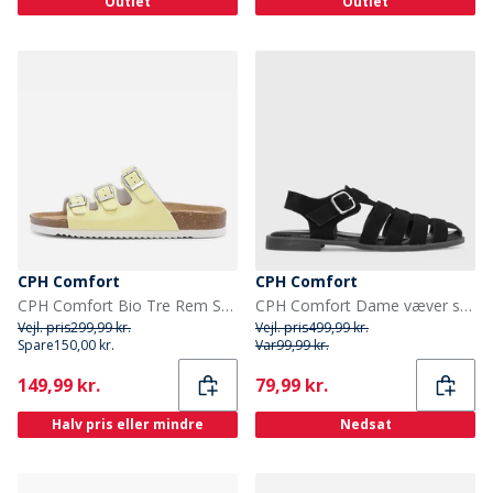
Outlet
Outlet
CPH Comfort
CPH Comfort
CPH Comfort Bio Tre Rem Sandaler Lemon
CPH Comfort Dame væver sandaler Sort
Vejl. pris
299,99 kr.
Vejl. pris
499,99 kr.
Spare
150,00 kr.
Var
99,99 kr.
Current
Current
149,99 kr.
79,99 kr.
Halv pris eller mindre
Nedsat