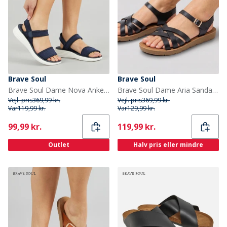
Brave Soul
Brave Soul
Brave Soul Dame Nova Ankelrem Sandaler Navy
Brave Soul Dame Aria Sandaler Sort
Vejl. pris
369,99 kr.
Vejl. pris
369,99 kr.
Var
119,99 kr.
Var
129,99 kr.
Current
Current
99,99 kr.
119,99 kr.
Outlet
Halv pris eller mindre