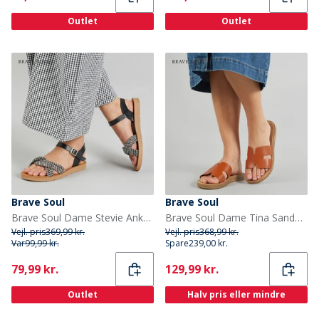
Outlet
Outlet
Brave Soul
Brave Soul
Brave Soul Dame Stevie Ankelrem Sandaler Sort/Hvid
Brave Soul Dame Tina Sandaler Tan
Vejl. pris
369,99 kr.
Vejl. pris
368,99 kr.
Var
99,99 kr.
Spare
239,00 kr.
Current
Current
79,99 kr.
129,99 kr.
Outlet
Halv pris eller mindre