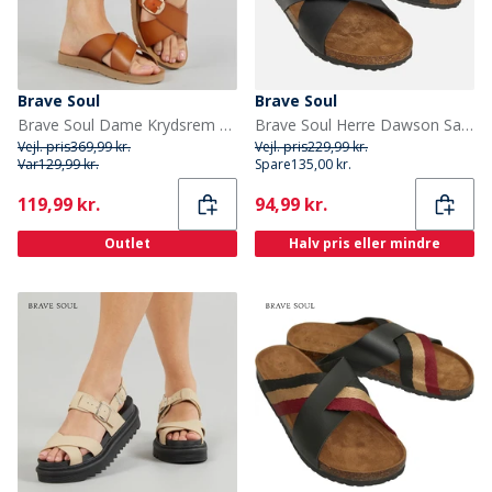
Brave Soul
Brave Soul
Brave Soul Dame Krydsrem Sandaler Tan
Brave Soul Herre Dawson Sandaler Sort
Vejl. pris
369,99 kr.
Vejl. pris
229,99 kr.
Var
129,99 kr.
Spare
135,00 kr.
Current
Current
119,99 kr.
94,99 kr.
Outlet
Halv pris eller mindre