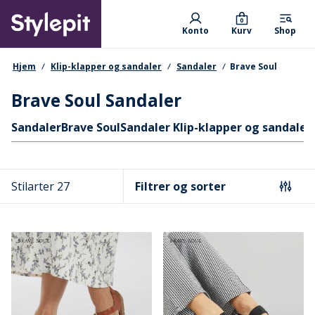
Skip
Primary departments
to
0
Konto
Kurv
Shop
main
content
navigationssti
Hjem
Klip-klapper og sandaler
Sandaler
Brave Soul
Brave Soul Sandaler
Hurtige links
Sandaler
Brave Soul
Sandaler Klip-klapper og sandaler
Stilarter 27
Filtrer og sorter