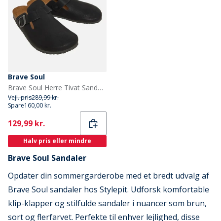
Brave Soul
Brave Soul Herre Tivat Sandaler Sort
Vejl. pris
289,99 kr.
Spare
160,00 kr.
Current
129,99 kr.
Halv pris eller mindre
Brave Soul Sandaler
Opdater din sommergarderobe med et bredt udvalg af
Brave Soul sandaler hos Stylepit. Udforsk komfortable
klip-klapper og stilfulde sandaler i nuancer som brun,
sort og flerfarvet. Perfekte til enhver lejlighed, disse