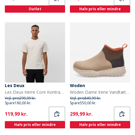
Outlet
Halv pris eller mindre
Les Deux
Woden
Les Deux Herre Core Kontrast T-shirt Ivory
Woden Dame Irene Vandtætte Gummistøvler 259 Coffee Cream Multi
Vejl. pris
299,99 kr.
Vejl. pris
849,99 kr.
Spare
180,00 kr.
Spare
550,00 kr.
Current
Current
119,99 kr.
299,99 kr.
Halv pris eller mindre
Halv pris eller mindre