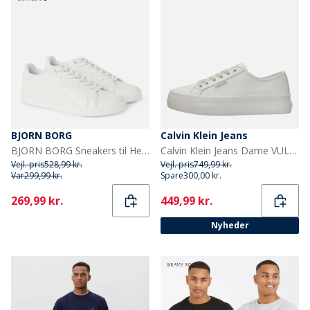
BJORN BORG
Calvin Klein Jeans
BJORN BORG Sneakers til Herre T450 EMB Wh00
Calvin Klein Jeans Dame VULC flatform træningssko Lily White
Vejl. pris
528,99 kr.
Vejl. pris
749,99 kr.
Var
299,99 kr.
Spare
300,00 kr.
Current
Current
269,99 kr.
449,99 kr.
Nyheder