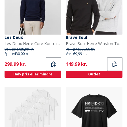
Les Deux
Brave Soul
Les Deux Herre Core Kontrast Sweatshirt Dark Navy
Brave Soul Herre Winston To-pakke Trøjer Sort/Grå
Vejl. pris
729,99 kr.
Vejl. pris
369,99 kr.
Spare
430,00 kr.
Var
169,99 kr.
Current
Current
299,99 kr.
149,99 kr.
Halv pris eller mindre
Outlet