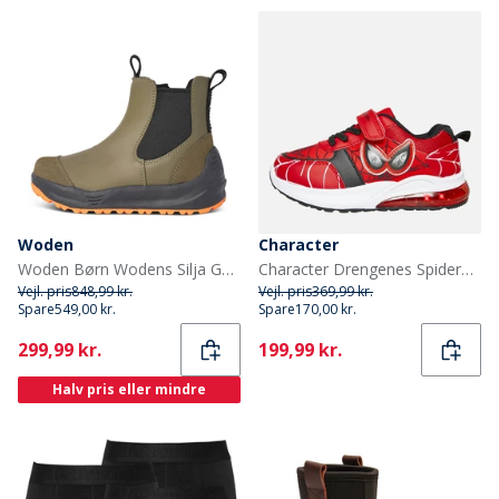
Woden
Character
Woden Børn Wodens Silja Gummistøvler 295 Dark Olive
Character Drengenes Spiderman Øjne Lys Op Træningssko Røde
Vejl. pris
848,99 kr.
Vejl. pris
369,99 kr.
Spare
549,00 kr.
Spare
170,00 kr.
Current
Current
299,99 kr.
199,99 kr.
Halv pris eller mindre