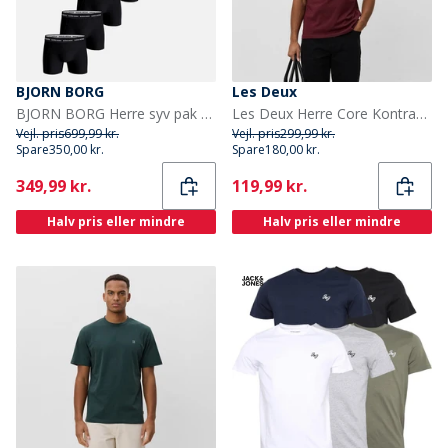
BJORN BORG
Les Deux
BJORN BORG Herre syv pak bomuld stretch underbukser Multipak 1
Les Deux Herre Core Kontrast T-shirt Chocolate Truffle Red
Vejl. pris
699,99 kr.
Vejl. pris
299,99 kr.
Spare
350,00 kr.
Spare
180,00 kr.
Current
Current
349,99 kr.
119,99 kr.
Halv pris eller mindre
Halv pris eller mindre