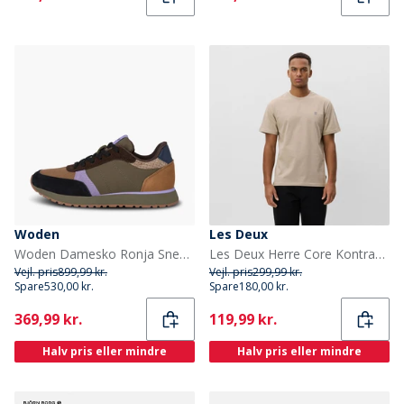
Woden
Les Deux
Woden Damesko Ronja Sneakers 214 Dark Olive/Orchid
Les Deux Herre Core Kontrast T-shirt Dark Sand
Vejl. pris
899,99 kr.
Vejl. pris
299,99 kr.
Spare
530,00 kr.
Spare
180,00 kr.
Current
Current
369,99 kr.
119,99 kr.
Halv pris eller mindre
Halv pris eller mindre