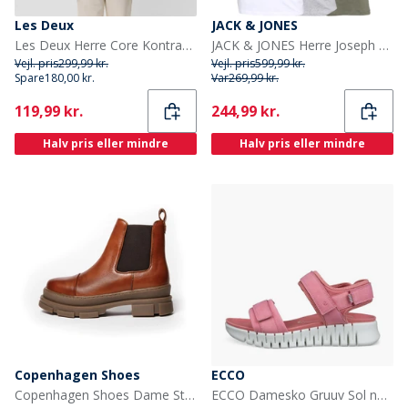
Les Deux
JACK & JONES
Les Deux Herre Core Kontrast T-shirt Pine Green
JACK & JONES Herre Joseph Fem Pakke T-shirts Marineblå / Hvid / Grå / Støvet Oliven / Sort
Vejl. pris
299,99 kr.
Vejl. pris
599,99 kr.
Spare
180,00 kr.
Var
269,99 kr.
Current
Current
119,99 kr.
244,99 kr.
Halv pris eller mindre
Halv pris eller mindre
Copenhagen Shoes
ECCO
Copenhagen Shoes Dame Støvler Der Ligner Dig 0241 Cognac
ECCO Damesko Gruuv Sol nubuck ankelrem sandaler Old Rose