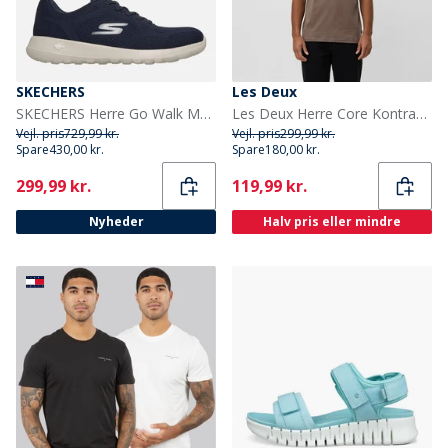
SKECHERS
Les Deux
SKECHERS Herre Go Walk Max Maddoxx Sneakers Navy
Les Deux Herre Core Kontrast T-shirt Mountain Grey Brown
Vejl. pris
729,99 kr.
Vejl. pris
299,99 kr.
Spare
430,00 kr.
Spare
180,00 kr.
Current
Current
299,99 kr.
119,99 kr.
Nyheder
Halv pris eller mindre