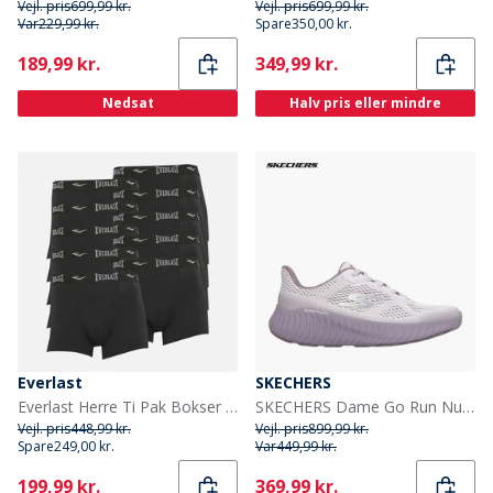
Vejl. pris
699,99 kr.
Vejl. pris
699,99 kr.
Var
229,99 kr.
Spare
350,00 kr.
Current
Current
189,99 kr.
349,99 kr.
Nedsat
Halv pris eller mindre
Everlast
SKECHERS
Everlast Herre Ti Pak Bokser Sort
SKECHERS Dame Go Run Nu Sneakers Lilla
Vejl. pris
448,99 kr.
Vejl. pris
899,99 kr.
Spare
249,00 kr.
Var
449,99 kr.
Current
Current
199,99 kr.
369,99 kr.