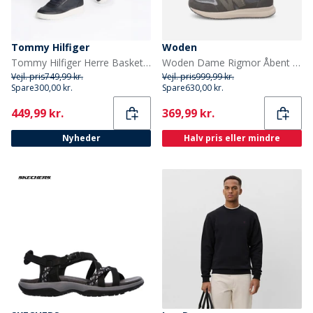
Tommy Hilfiger
Woden
Tommy Hilfiger Herre Basket Core Perforerede Træningssko Desert Sky
Woden Dame Rigmor Åbent Mesh Sneakers 051 Dark Grey
Vejl. pris
749,99 kr.
Vejl. pris
999,99 kr.
Spare
300,00 kr.
Spare
630,00 kr.
Current
Current
449,99 kr.
369,99 kr.
Nyheder
Halv pris eller mindre