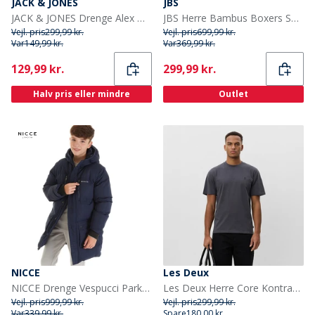
JACK & JONES
JBS
JACK & JONES Drenge Alex Norrebro SQ 150 Baggy Fit Jeans Blue Denim
JBS Herre Bambus Boxers Sort 6-pak
Vejl. pris
299,99 kr.
Vejl. pris
699,99 kr.
Var
149,99 kr.
Var
369,99 kr.
Current
Current
129,99 kr.
299,99 kr.
Halv pris eller mindre
Outlet
NICCE
Les Deux
NICCE Drenge Vespucci Parka Blå
Les Deux Herre Core Kontrast T-shirt Asphalt
Vejl. pris
999,99 kr.
Vejl. pris
299,99 kr.
Var
339,99 kr.
Spare
180,00 kr.