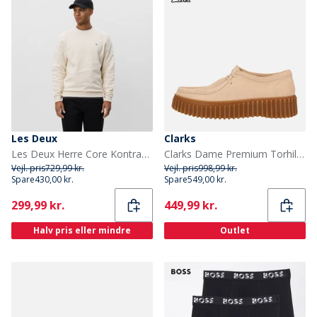
Les Deux
Clarks
Les Deux Herre Core Kontrast Sweatshirt Ivory
Clarks Dame Premium Torhill Bee Sko Ecru Suede
Vejl. pris
729,99 kr.
Vejl. pris
998,99 kr.
Spare
430,00 kr.
Spare
549,00 kr.
Current
Current
299,99 kr.
449,99 kr.
Halv pris eller mindre
Outlet