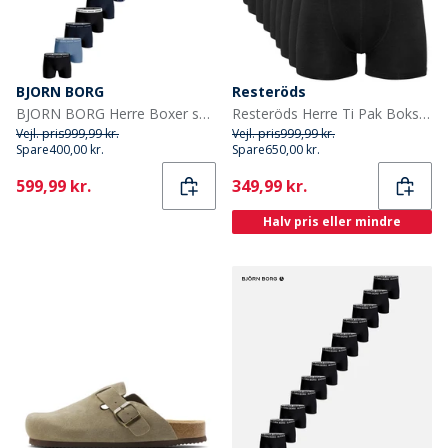
BJORN BORG
Resteröds
BJORN BORG Herre Boxer shorts Flerfarvet
Resteröds Herre Ti Pak Boksershorts Sort
Vejl. pris
999,99 kr.
Vejl. pris
999,99 kr.
Spare
400,00 kr.
Spare
650,00 kr.
Current
Current
599,99 kr.
349,99 kr.
Halv pris eller mindre