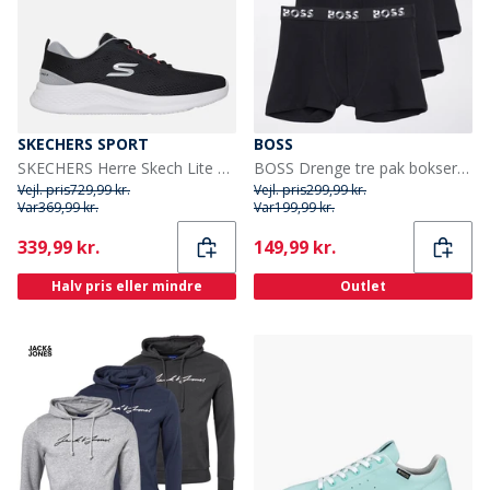
SKECHERS SPORT
BOSS
SKECHERS Herre Skech Lite Pro 2.0 Sneakers Sort
BOSS Drenge tre pak bokser sort
Vejl. pris
729,99 kr.
Vejl. pris
299,99 kr.
Var
369,99 kr.
Var
199,99 kr.
Current
Current
339,99 kr.
149,99 kr.
Halv pris eller mindre
Outlet