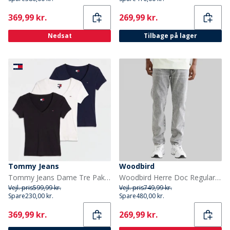
Current
Current
369,99 kr.
269,99 kr.
Nedsat
Tilbage på lager
Tommy Jeans
Woodbird
Tommy Jeans Dame Tre Pak V-hals T-shirts Sort/Ecru/Dark Night Navy
Woodbird Herre Doc Regular Tapered Jeans Grå
Vejl. pris
599,99 kr.
Vejl. pris
749,99 kr.
Spare
230,00 kr.
Spare
480,00 kr.
Current
Current
369,99 kr.
269,99 kr.