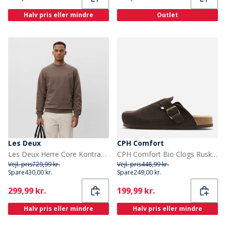
Halv pris eller mindre
Outlet
Les Deux
CPH Comfort
Les Deux Herre Core Kontrast Sweatshirt Mountain Grey Brown
CPH Comfort Bio Clogs Ruskind Sandaler Dark Brown
Vejl. pris
729,99 kr.
Vejl. pris
448,99 kr.
Spare
430,00 kr.
Spare
249,00 kr.
Current
Current
299,99 kr.
199,99 kr.
Halv pris eller mindre
Halv pris eller mindre