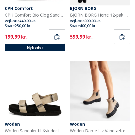
CPH Comfort
BJORN BORG
CPH Comfort Bio Clog Sandaler af ruskind Taupe
BJORN BORG Herre 12-pak Bomuld Stretch Boxers Multipack 1
Vejl. pris
449,99 kr.
Vejl. pris
999,99 kr.
Spare
250,00 kr.
Spare
400,00 kr.
Current
Current
199,99 kr.
599,99 kr.
Nyheder
Woden
Woden
Woden Sandaler til Kvinder Louisa 813 Elfenben
Woden Dame Liv Vandtætte Gummistøvler 852 Coffee Cream