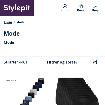
Skip
Primary departments
to
0
Konto
Kurv
Shop
main
content
navigationssti
Hjem
Mode
Mode
Hurtige links
Mode
Stilarter 4461
Filtrer og sorter