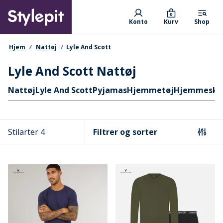
Skip
Primary departments
to
0
Konto
Kurv
Shop
main
content
navigationssti
Hjem
Nattøj
Lyle And Scott
Lyle And Scott Nattøj
Hurtige links
Nattøj
Lyle And Scott
Pyjamas
Hjemmetøj
Hjemmesko
Stilarter 4
Filtrer og sorter