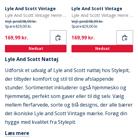
Lyle And Scott Vintage
Lyle And Scott Vintage
Lyle And Scott Vintage Herre Montague Mocassin-Tøfler Sort/Grå Tjek
Lyle And Scott Vintage Herre Montague Mocassinsko Slippers Mørkebrun/Hønseøje
Vejl. pris
598,99 kr.
Vejl. pris
598,99 kr.
Spare
429,00 kr.
Spare
429,00 kr.
Current
Current
169,99 kr.
169,99 kr.
Nedsat
Nedsat
Lyle And Scott Nattøj
Udforsk et udvalg af Lyle and Scott nattøj hos Stylepit,
der tilbyder komfort og stil til dine afslappende
stunder. Sortimentet inkluderer også hjemmesko og
hjemmetøj, perfekt som gaver eller til dig selv. Vælg
mellem flerfarvede, sorte og blå designs, der alle bærer
det ikoniske Lyle and Scott Vintage mærke. Forøg din
hygge med kvalitet fra Stylepit.
Læs mere