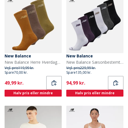
New Balance
New Balance
New Balance Herre Hverdags Tre Pak Crew Sokker Multi
New Balance Sæsonbestemt seks pak crew sokker Multi
Vejl. pris
119,99 kr.
Vejl. pris
229,99 kr.
Spare
70,00 kr.
Spare
135,00 kr.
Current
Current
49,99 kr.
94,99 kr.
Halv pris eller mindre
Halv pris eller mindre