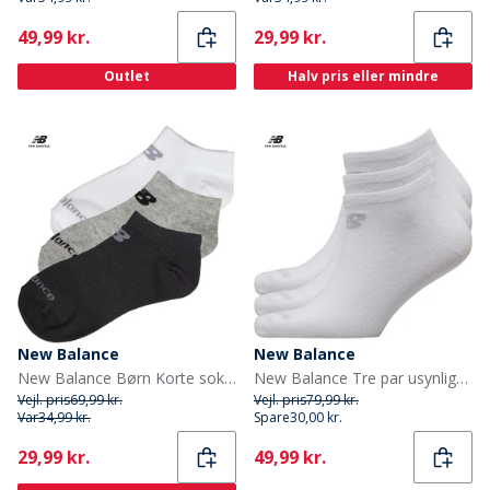
Current
Current
49,99 kr.
29,99 kr.
Outlet
Halv pris eller mindre
New Balance
New Balance
New Balance Børn Korte sokker Flerfarvet
New Balance Tre par usynlige strømper Hvid
Vejl. pris
69,99 kr.
Vejl. pris
79,99 kr.
Var
34,99 kr.
Spare
30,00 kr.
Current
Current
29,99 kr.
49,99 kr.