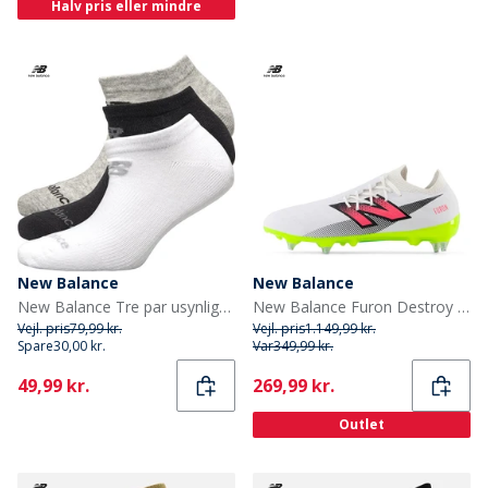
Halv pris eller mindre
New Balance
New Balance
New Balance Tre par usynlige strømper Sort/Grå/Hvid
New Balance Furon Destroy V7 SG / Soft Ground Fodboldstøvler Hvid
Vejl. pris
79,99 kr.
Vejl. pris
1.149,99 kr.
Spare
30,00 kr.
Var
349,99 kr.
Current
Current
49,99 kr.
269,99 kr.
Outlet