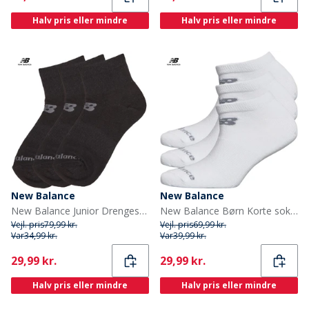
Halv pris eller mindre
Halv pris eller mindre
New Balance
New Balance
New Balance Junior Drengesokser 3-pak Kvart Sorter
New Balance Børn Korte sokker Hvid
Vejl. pris
79,99 kr.
Vejl. pris
69,99 kr.
Var
34,99 kr.
Var
39,99 kr.
Current
Current
29,99 kr.
29,99 kr.
Halv pris eller mindre
Halv pris eller mindre