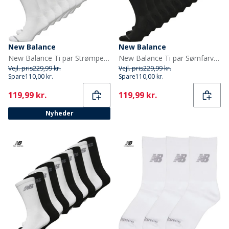
New Balance
New Balance
New Balance Ti par Strømper med Polstring Hvid Crew
New Balance Ti par Sømfarvede Strømpebukser Sort
Vejl. pris
229,99 kr.
Vejl. pris
229,99 kr.
Spare
110,00 kr.
Spare
110,00 kr.
Current
Current
119,99 kr.
119,99 kr.
Nyheder