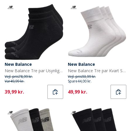
New Balance
New Balance
New Balance Tre par Usynlige Strømper Sort
New Balance Tre par Kvart Strømper Hvid
Vejl. pris
78,99 kr.
Vejl. pris
93,99 kr.
Var
49,99 kr.
Spare
44,00 kr.
Current
Current
39,99 kr.
49,99 kr.