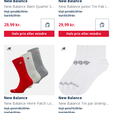
New Balance
New Balance
New Balance Børn Quarter Sokker Flerfarvet
New Balance Junior Tre Pak Ingen Synlige Sokker Sort
Vejl. pris
68,99 kr.
Vejl. pris
69,99 kr.
Var
34,99 kr.
Var
39,99 kr.
Current
Current
29,99 kr.
29,99 kr.
Halv pris eller mindre
Halv pris eller mindre
New Balance
New Balance
New Balance Herre Patch Logo Tre Pak Crew Sokker Hvid/Rød
New Balance Tre par strømper til Drenge i kvartlængde hvid
Vejl. pris
149,99 kr.
Vejl. pris
79,99 kr.
Var
54,99 kr.
Var
34,99 kr.