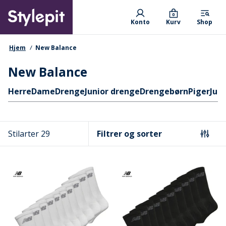
Skip
Primary departments
to
0
Konto
Kurv
Shop
main
content
navigationssti
Hjem
New Balance
New Balance
Hurtige links
Herre
Dame
Drenge
Junior drenge
Drengebørn
Piger
Juni
Stilarter 29
Filtrer og sorter