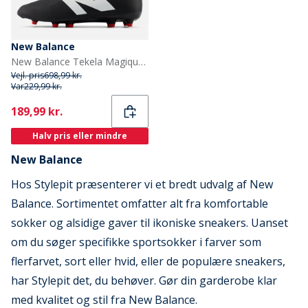
New Balance
New Balance Tekela Magique V4 FG / Firm Ground Fodboldstøvler Sort
Vejl. pris
698,99 kr.
Var
229,99 kr.
Current
189,99 kr.
Halv pris eller mindre
New Balance
Hos Stylepit præsenterer vi et bredt udvalg af New
Balance. Sortimentet omfatter alt fra komfortable
sokker og alsidige gaver til ikoniske sneakers. Uanset
om du søger specifikke sportsokker i farver som
flerfarvet, sort eller hvid, eller de populære sneakers,
har Stylepit det, du behøver. Gør din garderobe klar
med kvalitet og stil fra New Balance.