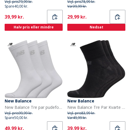
Vejl. pris
79,99 kr.
Vejl. pris
78,99 kr.
Spare
40,00 kr.
Var
39,99 kr.
Current
Current
39,99 kr.
29,99 kr.
Halv pris eller mindre
Nedsat
New Balance
New Balance
New Balance Tre par pudeforstærkede sokker Hvid
New Balance Tre Par Kvarte Strømper Sorte
Vejl. pris
99,99 kr.
Vejl. pris
83,99 kr.
Spare
50,00 kr.
Var
49,99 kr.
Current
Current
49,99 kr.
39,99 kr.