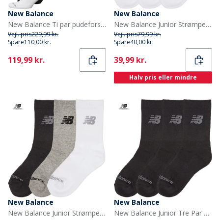
New Balance
New Balance
New Balance Ti par pudeforstærkede strømper Sort/Hvid
New Balance Junior Strømper med Polstring 3-pak Hvid
Vejl. pris
229,99 kr.
Vejl. pris
79,99 kr.
Spare
110,00 kr.
Spare
40,00 kr.
Current
Current
119,99 kr.
39,99 kr.
Halv pris eller mindre
New Balance
New Balance
New Balance Junior Strømper med Polstring 3-Pak Multi
New Balance Junior Tre Par Polstrede Crew Sokker Sort