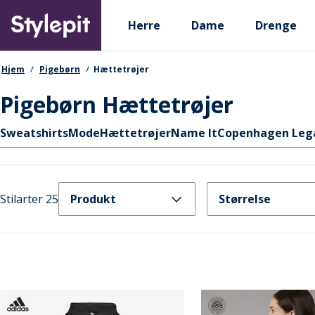
Skip
Primary departments
to
Herre
Dame
Drenge
main
content
navigationssti
Hjem
Pigebørn
Hættetrøjer
Pigebørn Hættetrøjer
Hurtige links
Sweatshirts
Mode
Hættetrøjer
Name It
Copenhagen Leg
Stilarter 25
Produkt
Størrelse