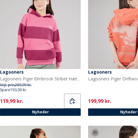
Lagooners
Lagooners
Lagooners Piger Elmbrook Stribet Hættetrøje Bright Pink
Vejl. pris
269,99 kr.
Spare
150,00 kr.
Current
Current
119,99 kr.
199,99 kr.
Nyheder
Nyheder