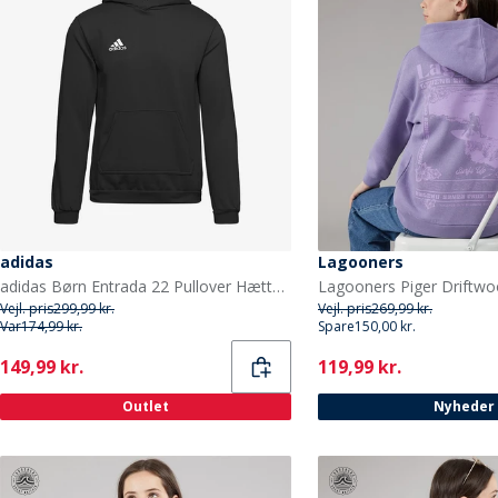
adidas
Lagooners
adidas Børn Entrada 22 Pullover Hættetrøje Sort
Vejl. pris
299,99 kr.
Vejl. pris
269,99 kr.
Var
174,99 kr.
Spare
150,00 kr.
Current
Current
149,99 kr.
119,99 kr.
Outlet
Nyheder