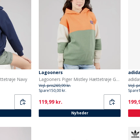
Lagooners
adid
ttetrøje Navy
Lagooners Piger Mistley Hættetrøje Green Bay
Vejl. pris
269,99 kr.
Vejl. p
Spare
150,00 kr.
Spare
Current
Curr
119,99 kr.
199,9
Nyheder