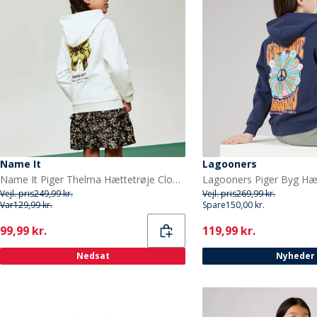
Name It
Lagooners
Name It Piger Thelma Hættetrøje Cloud Dancer
Lagooners Piger Byg Hæ
Vejl. pris
249,99 kr.
Vejl. pris
269,99 kr.
Var
129,99 kr.
Spare
150,00 kr.
Current
Current
99,99 kr.
119,99 kr.
Nedsat
Nyheder