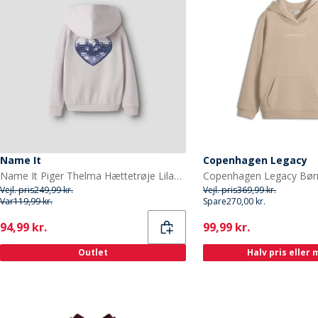
Name It
Copenhagen Legacy
Name It Piger Thelma Hættetrøje Lilac Marble
Vejl. pris
249,99 kr.
Vejl. pris
369,99 kr.
Var
119,99 kr.
Spare
270,00 kr.
Current
Current
94,99 kr.
99,99 kr.
Outlet
Halv pris eller