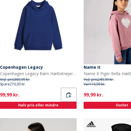
Copenhagen Legacy
Name It
Copenhagen Legacy Børn Hættetrøjer Blå
Vejl. pris
369,99 kr.
Vejl. pris
249,99 kr.
Spare
270,00 kr.
Var
119,99 kr.
Current
Current
99,99 kr.
99,99 kr.
Halv pris eller mindre
Outlet