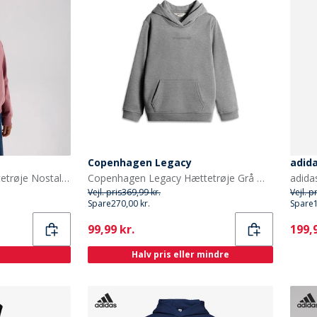
Copenhagen Legacy
adida
Name It Piger Bella Hættetrøje Nostalgia Rose
Copenhagen Legacy Hættetrøje Grå Melange til Børn
Vejl. pris
369,99 kr.
Vejl. p
Spare
270,00 kr.
Spare
Current
Curr
99,99 kr.
199,9
Halv pris eller mindre