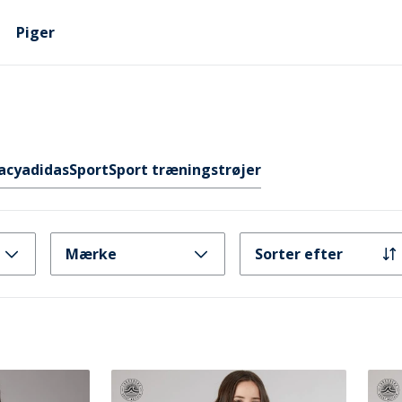
Piger
acy
adidas
Sport
Sport træningstrøjer
Mærke
Sorter efter