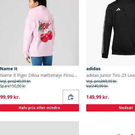
Name It
adidas
Name It Piger Dilina Hættetrøje Pirouette
Vejl. pris
249,99 kr.
Vejl. pris
369,99 kr.
Spare
150,00 kr.
Var
249,99 kr.
Current
Current
99,99 kr.
149,99 kr.
Halv pris eller mindre
Nedsat