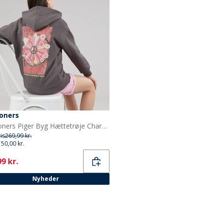
oners
Lagooners Piger Byg Hættetrøje Charcoal
ris
269,99 kr.
150,00 kr.
ent
9 kr.
Nyheder