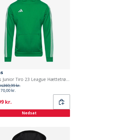
as
adidas Junior Tiro 23 League Hættetrøje Team Green
ris
369,99 kr.
170,00 kr.
ent
9 kr.
Nedsat