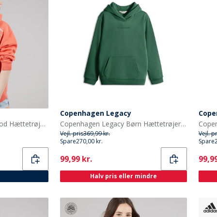
Copenhagen Legacy
Cope
Lagooners Piger Driftwood Hættetrøje Mandarin
Copenhagen Legacy Børn Hættetrøjer Grøn
Copen
Vejl. pris
369,99 kr.
Vejl. p
Spare
270,00 kr.
Spare
Current
Curr
99,99 kr.
99,99
Halv pris eller mindre