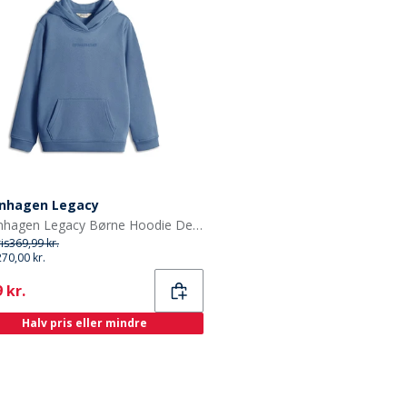
nhagen Legacy
Copenhagen Legacy Børne Hoodie Denim Melange
ris
369,99 kr.
270,00 kr.
ent
 kr.
Halv pris eller mindre