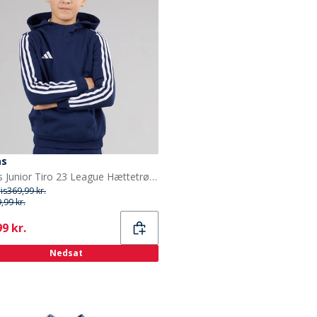
as
adidas Junior Tiro 23 League Hættetrøje Team Navy Blue
ris
369,99 kr.
,99 kr.
ent
9 kr.
Nedsat