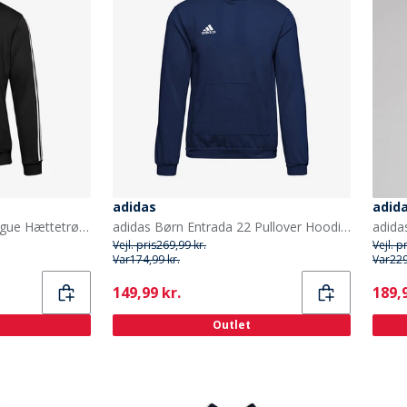
adidas
adid
adidas Junior Tiro 23 League Hættetrøje Sort
adidas Børn Entrada 22 Pullover Hoodie Team Navy Blue
Vejl. pris
269,99 kr.
Vejl. p
Var
174,99 kr.
Var
229
Current
Curr
149,99 kr.
189,9
Outlet