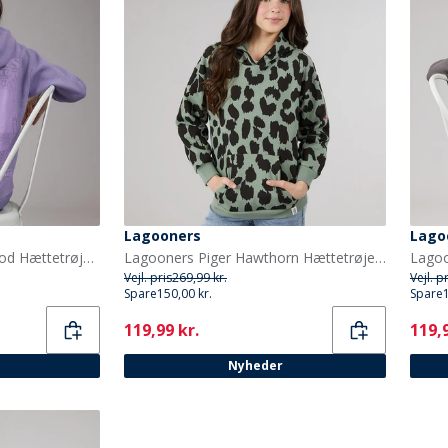
Lagooners
Lago
Lagooners Piger Driftwood Hættetrøje Violet
Lagooners Piger Hawthorn Hættetrøje Green Bay
Vejl. pris
269,99 kr.
Vejl. p
Spare
150,00 kr.
Spare
Current
Curr
119,99 kr.
119,9
Nyheder