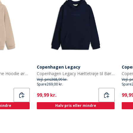
Copenhagen Legacy
Cope
Copenhagen Legacy Børne Hoodie ørken
Copenhagen Legacy Hættetrøje til Børn Blå
Vejl. pris
368,99 kr.
Vejl. p
Spare
269,00 kr.
Spare
Current
Curr
99,99 kr.
99,99
 mindre
Halv pris eller mindre