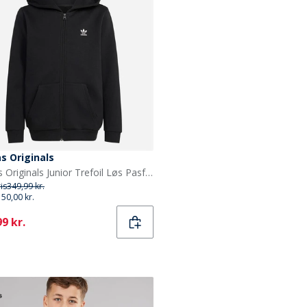
s Originals
adidas Originals Junior Trefoil Løs Pasform Fuld Zip Hættetrøje Sort
ris
349,99 kr.
150,00 kr.
ent
9 kr.