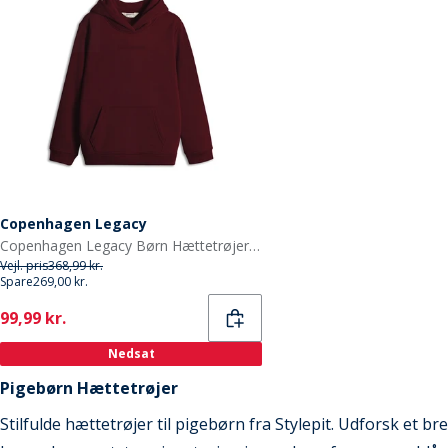
Copenhagen Legacy
Copenhagen Legacy Børn Hættetrøjer Bordeaux
Vejl. pris
368,99 kr.
Spare
269,00 kr.
Current
99,99 kr.
Nedsat
Pigebørn Hættetrøjer
Stilfulde hættetrøjer til pigebørn fra Stylepit. Udforsk et b