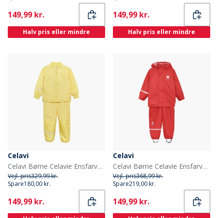
Current
Current
149,99 kr.
149,99 kr.
Halv pris eller mindre
Halv pris eller mindre
Celavi
Celavi
Celavi Børne Celavie Ensfarvet Basis Termosæt Sundress
Celavi Børne Celavie Ensfarvet PU Basis Regntøjs Sæt Baked Apple
Vejl. pris
329,99 kr.
Vejl. pris
368,99 kr.
Spare
180,00 kr.
Spare
219,00 kr.
Current
Current
149,99 kr.
149,99 kr.