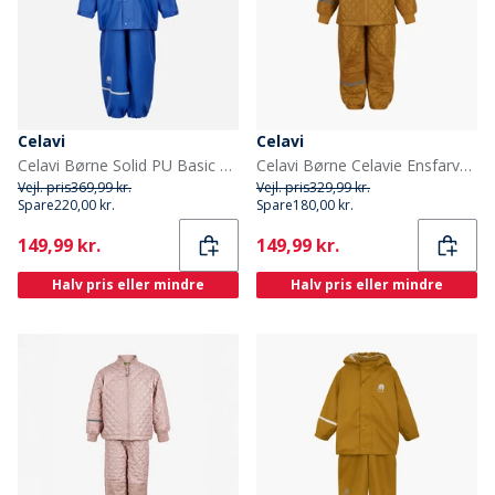
Celavi
Celavi
Celavi Børne Solid PU Basic Regntøj Sæt Havblå Oceanblue
Celavi Børne Celavie Ensfarvet Basis Termosæt Buckthorn Brown
Vejl. pris
369,99 kr.
Vejl. pris
329,99 kr.
Spare
220,00 kr.
Spare
180,00 kr.
Current
Current
149,99 kr.
149,99 kr.
Halv pris eller mindre
Halv pris eller mindre