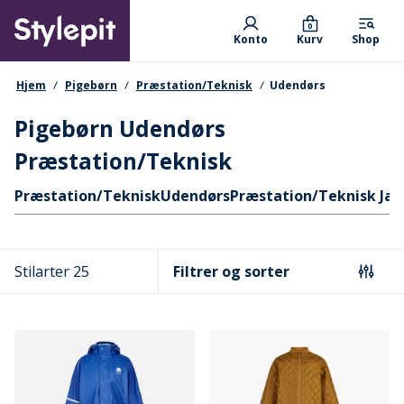
Skip
Primary departments
to
0
Konto
Kurv
Shop
main
content
navigationssti
Hjem
Pigebørn
Præstation/Teknisk
Udendørs
Pigebørn Udendørs
Præstation/Teknisk
Hurtige links
Præstation/Teknisk
Udendørs
Præstation/Teknisk Jak
Stilarter 25
Filtrer og sorter