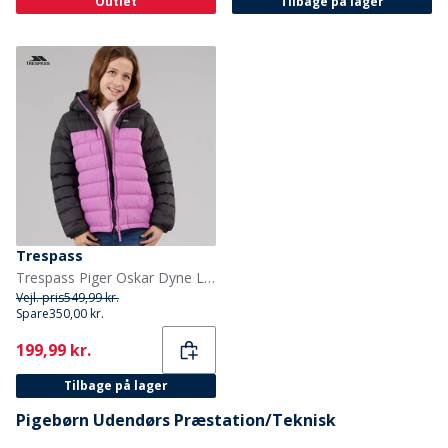
Outlet
Tilbage på lager
Trespass
Trespass Piger Oskar Dyne Lilla
Vejl. pris
549,99 kr.
Spare
350,00 kr.
Current
199,99 kr.
Tilbage på lager
Pigebørn Udendørs Præstation/Teknisk