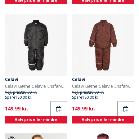
Halv pris eller mindre
Halv pris eller mindre
Celavi
Celavi
Celavi Børne Celavie Ensfarvet Basis Termosæt Sort
Celavi Børne Celavie Ensfarvet Basis Termosæt Tortoise Shell
Vejl. pris
329,99 kr.
Vejl. pris
329,99 kr.
Spare
180,00 kr.
Spare
180,00 kr.
Current
Current
149,99 kr.
149,99 kr.
Halv pris eller mindre
Halv pris eller mindre