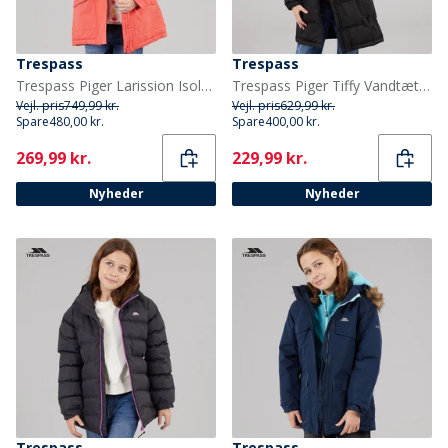
Trespass
Trespass
Trespass Piger Larission Isoleret Vandtæt Parka Soft Orange
Trespass Piger Tiffy Vandtæt Lang Polstret Hættejakke Sort
Vejl. pris
749,99 kr.
Vejl. pris
629,99 kr.
Spare
480,00 kr.
Spare
400,00 kr.
Current
Current
269,99 kr.
229,99 kr.
Nyheder
Nyheder
Trespass
Trespass