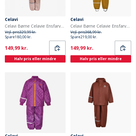
Celavi
Celavi
Celavi Børne Celavie Ensfarvet Basis Termosæt Misty Rose
Celavi Børne Celavie Ensfarvet PU Basis Regntøjs Sæt Buckthorn Brown
Vejl. pris
329,99 kr.
Vejl. pris
368,99 kr.
Spare
180,00 kr.
Spare
219,00 kr.
Current
Current
149,99 kr.
149,99 kr.
Halv pris eller mindre
Halv pris eller mindre
Celavi
Celavi