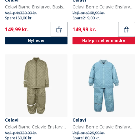
Celavi Børne Ensfarvet Basis Termosæt Lilac
Celavi Børne Celavie Ensfarvet PU Basis Regntøjs Sæt Tortoise Shell
Vejl. pris
329,99 kr.
Vejl. pris
368,99 kr.
Spare
180,00 kr.
Spare
219,00 kr.
Current
Current
149,99 kr.
149,99 kr.
Nyheder
Halv pris eller mindre
Celavi
Celavi
Celavi Børne Celavie Ensfarvet Basis Termosæt Khaki
Celavi Børne Celavie Ensfarvet Basis Termosæt Cerulean
Vejl. pris
329,99 kr.
Vejl. pris
329,99 kr.
Spare
180,00 kr.
Spare
180,00 kr.