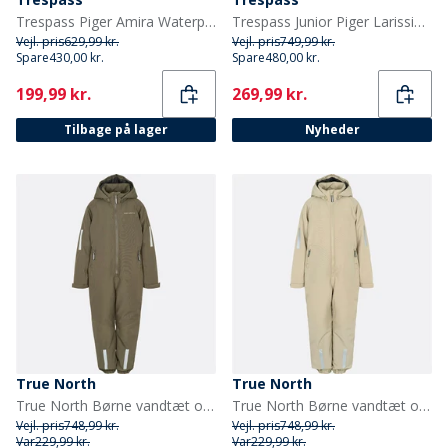
Trespass Piger Amira Waterproof Padded Præstation/Teknisk Grå
Trespass Junior Piger Larission Isoleret Vandtæt Parka Navy
Vejl. pris
629,99 kr.
Vejl. pris
749,99 kr.
Spare
430,00 kr.
Spare
480,00 kr.
Current
Current
199,99 kr.
269,99 kr.
Tilbage på lager
Nyheder
True North
True North
True North Børne vandtæt overall Oxford snefrakke tarmac
True North Børne vandtæt overall Oxford sne dragt sand
Vejl. pris
748,99 kr.
Vejl. pris
748,99 kr.
Var
229,99 kr.
Var
229,99 kr.