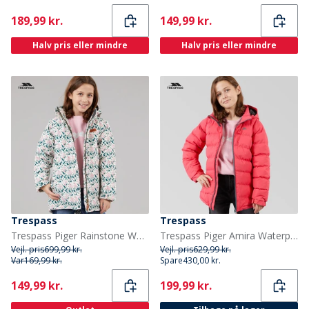
Current
Current
189,99 kr.
149,99 kr.
Halv pris eller mindre
Halv pris eller mindre
Trespass
Trespass
Trespass Piger Rainstone Waterproof Præstation/Teknisk Flerfarvet
Trespass Piger Amira Waterproof Præstation/Teknisk Lyserød
Vejl. pris
699,99 kr.
Vejl. pris
629,99 kr.
Var
169,99 kr.
Spare
430,00 kr.
Current
Current
149,99 kr.
199,99 kr.