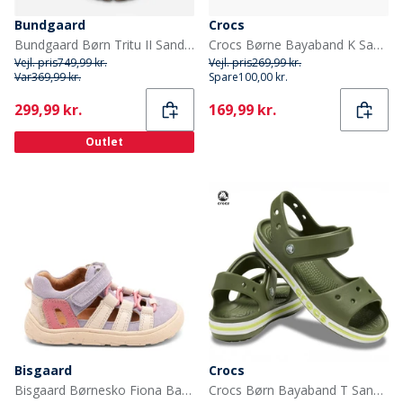
Bundgaard
Crocs
Bundgaard Børn Tritu II Sandaler Tan Ws
Crocs Børne Bayaband K Sandaler Navy/Pepper
Vejl. pris
749,99 kr.
Vejl. pris
269,99 kr.
Var
369,99 kr.
Spare
100,00 kr.
Current
Current
299,99 kr.
169,99 kr.
Outlet
Bisgaard
Crocs
Bisgaard Børnesko Fiona Barfods Violet
Crocs Børn Bayaband T Sandaler Army Green