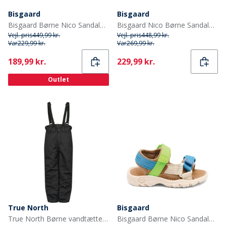
Bisgaard
Bisgaard
Bisgaard Børne Nico Sandaler Lemon Mix
Bisgaard Nico Børne Sandaler Mocha
Vejl. pris
449,99 kr.
Vejl. pris
448,99 kr.
Var
229,99 kr.
Var
269,99 kr.
Current
Current
189,99 kr.
229,99 kr.
Outlet
True North
Bisgaard
True North Børne vandtætte snebukser sort
Bisgaard Børne Nico Sandaler Bright Green