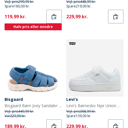
Vejl. pris
299,99 kr.
Vejl. pris
448,99 kr.
Spare
180,00 kr.
Spare
219,00 kr.
Current
Current
119,99 kr.
229,99 kr.
Halv pris eller mindre
Bisgaard
Levi's
Bisgaard Børn Joey Sandaler Blå
Levi's Børnesko Nye Union Markante Sneakers White 0061
Vejl. pris
449,99 kr.
Vejl. pris
368,99 kr.
Var
229,99 kr.
Spare
139,00 kr.
Current
Current
189,99 kr.
229,99 kr.