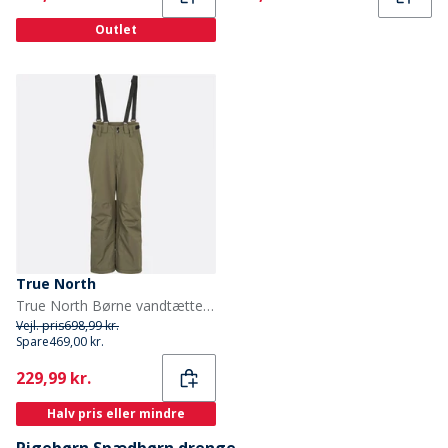
Outlet
True North
True North Børne vandtætte snebukser Tarmac
Vejl. pris
698,99 kr.
Spare
469,00 kr.
Current
229,99 kr.
Halv pris eller mindre