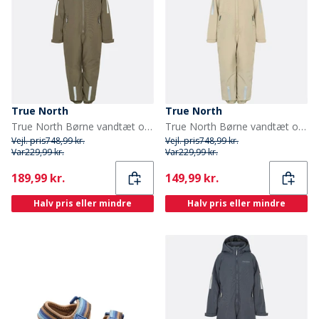
True North
True North
True North Børne vandtæt overall Oxford snefrakke tarmac
True North Børne vandtæt overall Oxford sne dragt sand
Vejl. pris
748,99 kr.
Vejl. pris
748,99 kr.
Var
229,99 kr.
Var
229,99 kr.
Current
Current
189,99 kr.
149,99 kr.
Halv pris eller mindre
Halv pris eller mindre