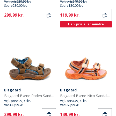
Vejl. pris
529,99 kr.
Vejl. pris
249,99 kr.
Spare
230,00 kr.
Spare
130,00 kr.
Current
Current
299,99 kr.
119,99 kr.
Halv pris eller mindre
Bisgaard
Bisgaard
Bisgaard Børne Raden Sandaler Olive
Bisgaard Børne Nico Sandaler Orange Mix
Vejl. pris
599,99 kr.
Vejl. pris
449,99 kr.
Var
339,99 kr.
Var
189,99 kr.
Current
Current
299,99 kr.
149,99 kr.