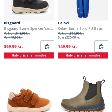
Bisgaard
Celavi
Bisgaard Børne Spencer Vandtætte Tex Støvler Navy
Celavi Børne Solid PU Basic Regntøj Sæt Havblå Oceanblue
Vejl. pris
848,99 kr.
Vejl. pris
369,99 kr.
Var
449,99 kr.
Spare
220,00 kr.
Current
Current
369,99 kr.
149,99 kr.
Halv pris eller mindre
Halv pris eller mindre