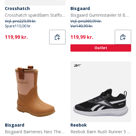
Crosshatch
Bisgaard
Crosshatch spædBørn Stafford Træningssko Sort Mono
Bisgaard Gummistøvler til Børn Kamel
Vejl. pris
229,99 kr.
Vejl. pris
369,99 kr.
Spare
110,00 kr.
Var
149,99 kr.
Current
Current
119,99 kr.
119,99 kr.
Outlet
Bisgaard
Reebok
Bisgaard Børnenes Neo Thermo Gummistøvler Nud
Reebok Børn Rush Runner 5 Elastiksnørebånd Neutrale Løbesko Sort/Sort/Hvid