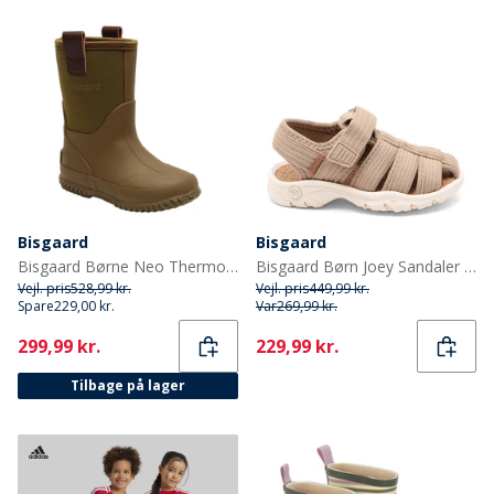
Bisgaard
Bisgaard
Bisgaard Børne Neo Thermo Gummistøvler Grøn
Bisgaard Børn Joey Sandaler Stone
Vejl. pris
528,99 kr.
Vejl. pris
449,99 kr.
Spare
229,00 kr.
Var
269,99 kr.
Current
Current
299,99 kr.
229,99 kr.
Tilbage på lager