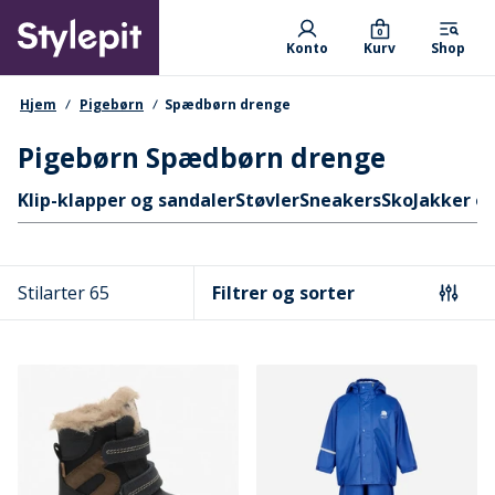
Skip
Primary departments
to
0
Konto
Kurv
Shop
main
content
navigationssti
Hjem
Pigebørn
Spædbørn drenge
Pigebørn Spædbørn drenge
Hurtige links
Klip-klapper og sandaler
Støvler
Sneakers
Sko
Jakker o
Stilarter 65
Filtrer og sorter