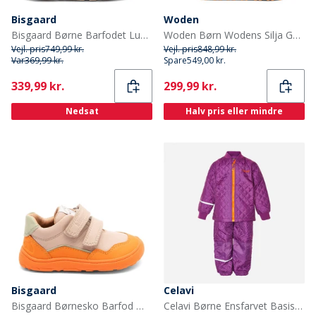
Bisgaard
Woden
Bisgaard Børne Barfodet Luna Sko Cacao
Woden Børn Wodens Silja Gummistøvler 295 Dark Olive
Vejl. pris
749,99 kr.
Vejl. pris
848,99 kr.
Var
369,99 kr.
Spare
549,00 kr.
Current
Current
339,99 kr.
299,99 kr.
Nedsat
Halv pris eller mindre
Bisgaard
Celavi
Bisgaard Børnesko Barfod Morten Orange
Celavi Børne Ensfarvet Basis Termosæt Lilac