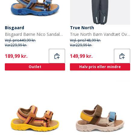
Bisgaard
True North
Bisgaard Børne Nico Sandaler Cobalt Mix
True North Børn Vandtæt Overalls Oxford Snedragt Nattehimmel
Vejl. pris
449,99 kr.
Vejl. pris
748,99 kr.
Var
229,99 kr.
Var
229,99 kr.
Current
Current
189,99 kr.
149,99 kr.
Outlet
Halv pris eller mindre