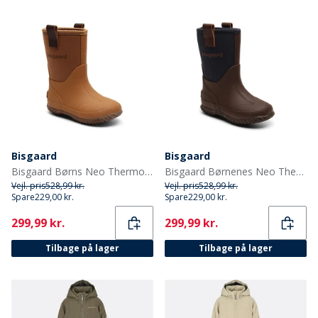
Bisgaard
Bisgaard
Bisgaard Børns Neo Thermo Gummistøvler Kamel
Bisgaard Børnenes Neo Thermo Gummistøvler Blå
Vejl. pris
528,99 kr.
Vejl. pris
528,99 kr.
Spare
229,00 kr.
Spare
229,00 kr.
Current
Current
299,99 kr.
299,99 kr.
Tilbage på lager
Tilbage på lager