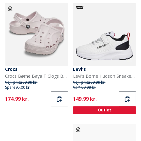
Crocs
Levi's
Crocs Børne Baya T Clogs Barely Pink
Levi's Børne Hudson Sneakers Hvid/Sort/Rød 0239 White Black Red 0239
Vejl. pris
269,99 kr.
Vejl. pris
269,99 kr.
Spare
95,00 kr.
Var
169,99 kr.
Current
Current
174,99 kr.
149,99 kr.
Outlet