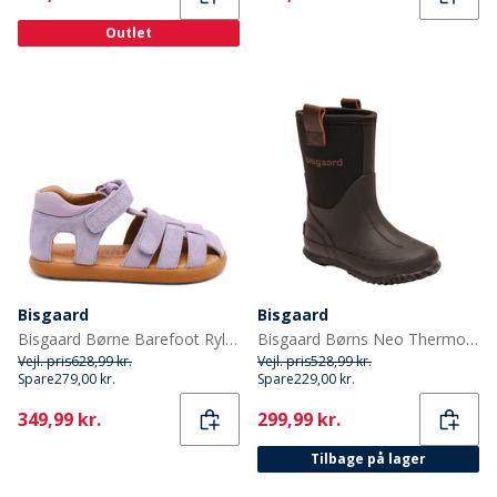
Outlet
Bisgaard
Bisgaard
Bisgaard Børne Barefoot Ryle Sandaler Violet
Bisgaard Børns Neo Thermo Gummistøvler Sort
Vejl. pris
628,99 kr.
Vejl. pris
528,99 kr.
Spare
279,00 kr.
Spare
229,00 kr.
Current
Current
349,99 kr.
299,99 kr.
Tilbage på lager