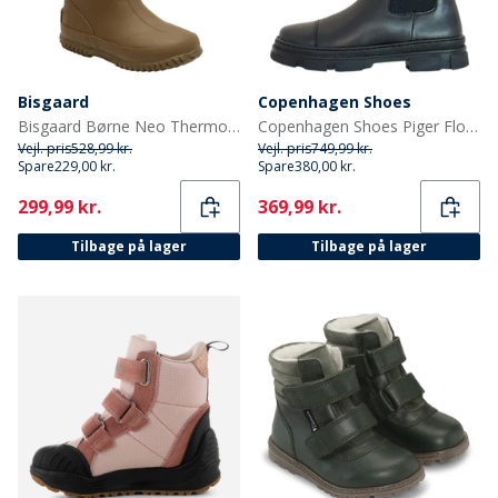
Bisgaard
Copenhagen Shoes
Bisgaard Børne Neo Thermo Gummistøvler Grøn
Copenhagen Shoes Piger Flotte Støvler 0001 Sort
Vejl. pris
528,99 kr.
Vejl. pris
749,99 kr.
Spare
229,00 kr.
Spare
380,00 kr.
Current
Current
299,99 kr.
369,99 kr.
Tilbage på lager
Tilbage på lager