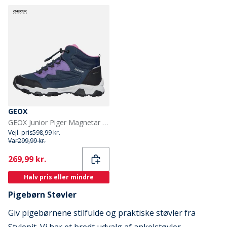
GEOX
GEOX Junior Piger Magnetar Ankelstøvler Navy/Violet
Vejl. pris
598,99 kr.
Var
299,99 kr.
Current
269,99 kr.
Halv pris eller mindre
Pigebørn Støvler
Giv pigebørnene stilfulde og praktiske støvler fra