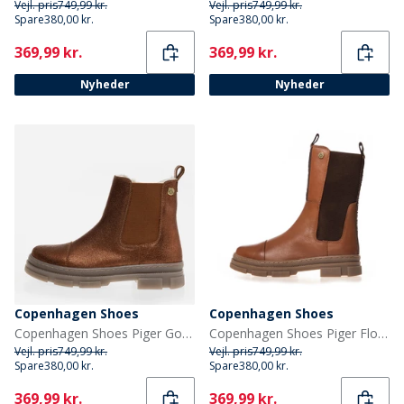
Vejl. pris
749,99 kr.
Vejl. pris
749,99 kr.
Spare
380,00 kr.
Spare
380,00 kr.
Current
Current
369,99 kr.
369,99 kr.
Nyheder
Nyheder
Copenhagen Shoes
Copenhagen Shoes
Copenhagen Shoes Piger Gode Udseende Piger Lave Støvler 059 Bronze
Copenhagen Shoes Piger Flotte Støvler Cognac
Vejl. pris
749,99 kr.
Vejl. pris
749,99 kr.
Spare
380,00 kr.
Spare
380,00 kr.
Current
Current
369,99 kr.
369,99 kr.