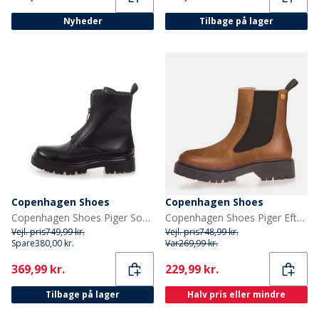
Nyheder
Tilbage på lager
Copenhagen Shoes
Copenhagen Shoes
Copenhagen Shoes Piger Sophia Støvler 0001 Sort
Copenhagen Shoes Piger Efterår Støvler 0241 Cognac
Vejl. pris
749,99 kr.
Vejl. pris
748,99 kr.
Spare
380,00 kr.
Var
269,99 kr.
Current
Current
369,99 kr.
229,99 kr.
Tilbage på lager
Halv pris eller mindre