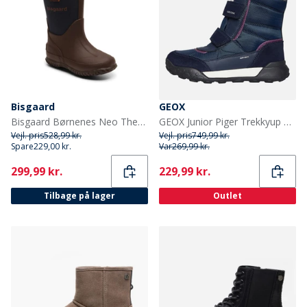
Bisgaard
GEOX
Bisgaard Børnenes Neo Thermo Gummistøvler Blå
GEOX Junior Piger Trekkyup Dobbelt Rem Pelsforet Støvler Marineblå/Lilla
Vejl. pris
528,99 kr.
Vejl. pris
749,99 kr.
Spare
229,00 kr.
Var
269,99 kr.
Current
Current
299,99 kr.
229,99 kr.
Tilbage på lager
Outlet