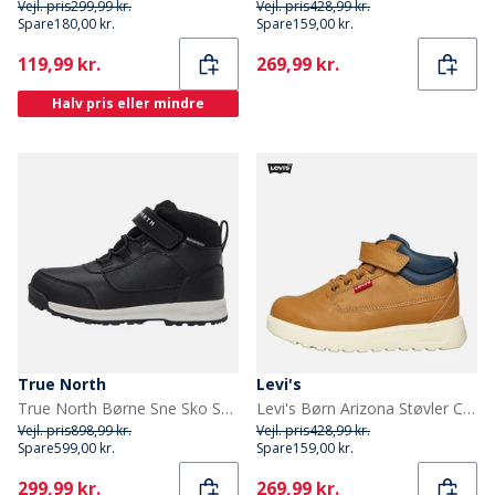
Vejl. pris
299,99 kr.
Vejl. pris
428,99 kr.
Spare
180,00 kr.
Spare
159,00 kr.
Current
Current
119,99 kr.
269,99 kr.
Halv pris eller mindre
True North
Levi's
True North Børne Sne Sko Sort
Levi's Børn Arizona Støvler Camel 0138
Vejl. pris
898,99 kr.
Vejl. pris
428,99 kr.
Spare
599,00 kr.
Spare
159,00 kr.
Current
Current
299,99 kr.
269,99 kr.