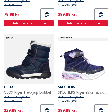
Vejl. pris
429,99 kr.
Vejl. pris
679,99 kr.
Var
119,99 kr.
Spare
380,00 kr.
Current
Current
79,99 kr.
299,99 kr.
Halv pris eller mindre
Halv pris eller mindre
GEOX
SKECHERS
GEOX Piger Trekkyup Dobbelt Rem Pelsforet Støvler Navy/Lilla
SKECHERS Piger elsker at skinne sweetheart lys støvler Navy Lavender
Vejl. pris
699,99 kr.
Vejl. pris
679,99 kr.
Var
269,99 kr.
Spare
380,00 kr.
Current
Current
229,99 kr.
299,99 kr.