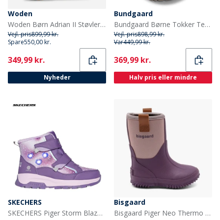
Woden
Bundgaard
Woden Børn Adrian II Støvler 849 Ballerina
Bundgaard Børne Tokker Tex Støvler Flaske Grøn
Vejl. pris
899,99 kr.
Vejl. pris
898,99 kr.
Spare
550,00 kr.
Var
449,99 kr.
Current
Current
349,99 kr.
369,99 kr.
Nyheder
Halv pris eller mindre
SKECHERS
Bisgaard
SKECHERS Piger Storm Blazer Vandtætte Sko Lilla
Bisgaard Piger Neo Thermo Støvler Plum