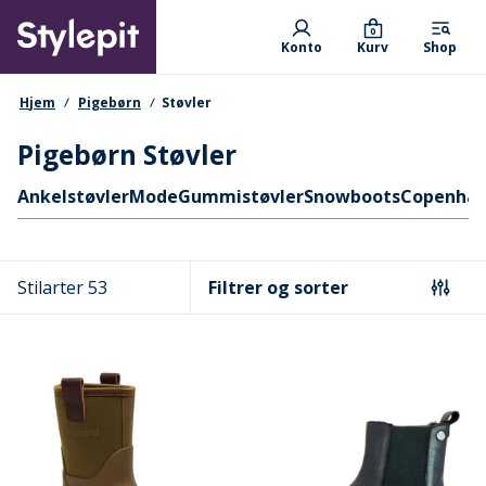
Skip
Primary departments
to
0
Konto
Kurv
Shop
main
content
navigationssti
Hjem
Pigebørn
Støvler
Pigebørn Støvler
Hurtige links
Ankelstøvler
Mode
Gummistøvler
Snowboots
Copenhag
Stilarter 53
Filtrer og sorter