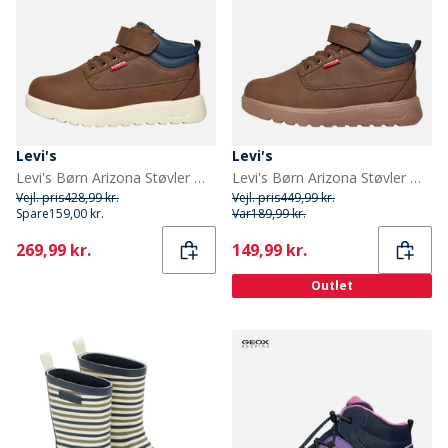
Levi's
Levi's
Levi's Børn Arizona Støvler Mørke Brun 0018
Levi's Børn Arizona Støvler Mørke Brun 0018
Vejl. pris
428,99 kr.
Vejl. pris
449,99 kr.
Spare
159,00 kr.
Var
189,99 kr.
Current
Current
269,99 kr.
149,99 kr.
Outlet