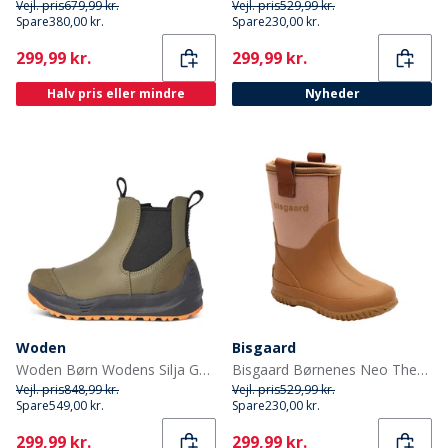
Vejl. pris
679,99 kr.
Vejl. pris
529,99 kr.
Spare
380,00 kr.
Spare
230,00 kr.
Current
Current
299,99 kr.
299,99 kr.
Halv pris eller mindre
Nyheder
Woden
Bisgaard
Woden Børn Wodens Silja Gummistøvler 295 Dark Olive
Bisgaard Børnenes Neo Thermo Gummistøvler Nud
Vejl. pris
848,99 kr.
Vejl. pris
529,99 kr.
Spare
549,00 kr.
Spare
230,00 kr.
Current
Current
299,99 kr.
299,99 kr.