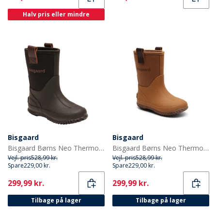
Halv pris eller mindre
Bisgaard
Bisgaard
Bisgaard Børns Neo Thermo Gummistøvler Sort
Bisgaard Børns Neo Thermo Gummistøvler Kamel
Vejl. pris
528,99 kr.
Vejl. pris
528,99 kr.
Spare
229,00 kr.
Spare
229,00 kr.
Current
Current
299,99 kr.
299,99 kr.
Tilbage på lager
Tilbage på lager