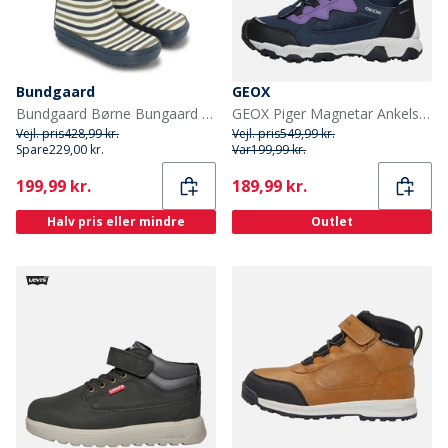
Bundgaard
GEOX
Bundgaard Børne Bungaard Charly Høj Gummistøvler Oceanic Stripe
GEOX Piger Magnetar Ankelstøvler Navy/Violet
Vejl. pris
428,99 kr.
Vejl. pris
549,99 kr.
Spare
229,00 kr.
Var
199,99 kr.
Current
Current
199,99 kr.
189,99 kr.
Halv pris eller mindre
Outlet