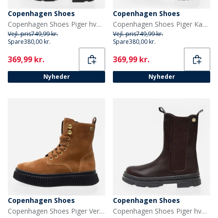
Copenhagen Shoes
Copenhagen Shoes
Copenhagen Shoes Piger hverdag Piger støvler 0001 Black
Copenhagen Shoes Piger Kaylee Høje Støvler 0001 Black
Vejl. pris
749,99 kr.
Vejl. pris
749,99 kr.
Spare
380,00 kr.
Spare
380,00 kr.
Current
Current
369,99 kr.
369,99 kr.
Nyheder
Nyheder
Copenhagen Shoes
Copenhagen Shoes
Copenhagen Shoes Piger Vera Støvler 0241 Cognac
Copenhagen Shoes Piger hverdag Piger støvler 847 Dark Brown