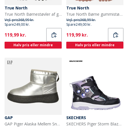
True North
True North
True North Børnestøvler af gummi Sort
True North Børne gummistøvler lyserød Lt-Rose
Vejl. pris
368,99 kr.
Vejl. pris
368,99 kr.
Spare
249,00 kr.
Spare
249,00 kr.
Current
Current
119,99 kr.
119,99 kr.
Halv pris eller mindre
Halv pris eller mindre
GAP
SKECHERS
GAP Piger Alaska Mellem Snestøvler Sølv
SKECHERS Piger Storm Blazer Vandtætte Sko Black Lavender