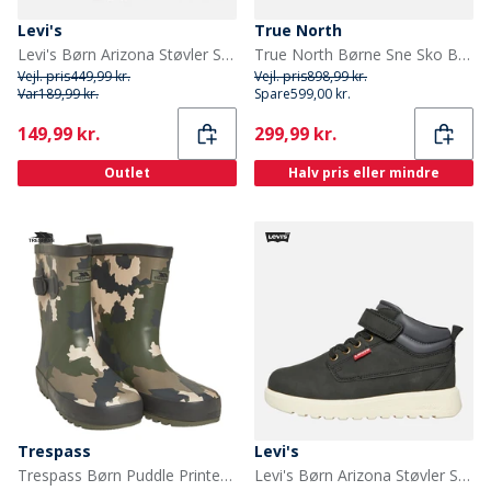
Levi's
True North
Levi's Børn Arizona Støvler Sort 0003
True North Børne Sne Sko Brun
Vejl. pris
449,99 kr.
Vejl. pris
898,99 kr.
Var
189,99 kr.
Spare
599,00 kr.
Current
Current
149,99 kr.
299,99 kr.
Outlet
Halv pris eller mindre
Trespass
Levi's
Trespass Børn Puddle Printed Gummistøvler Grøn
Levi's Børn Arizona Støvler Sort 0003