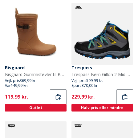
Bisgaard
Trespass
Bisgaard Gummistøvler til Børn Kamel
Trespass Børn Gillon 2 Mid Waterproof Vandrestøvler Sort
Vejl. pris
369,99 kr.
Vejl. pris
599,99 kr.
Var
149,99 kr.
Spare
370,00 kr.
Current
Current
119,99 kr.
229,99 kr.
Outlet
Halv pris eller mindre