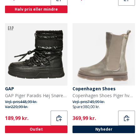
Halv pris eller mindre
GAP
Copenhagen Shoes
GAP Piger Paradis Høj Snøre Snesko Sort
Copenhagen Shoes Piger hverdag Piger støvler 0051 Gold
Vejl. pris
448,99 kr.
Vejl. pris
749,99 kr.
Var
229,99 kr.
Spare
380,00 kr.
Current
Current
189,99 kr.
369,99 kr.
Outlet
Nyheder