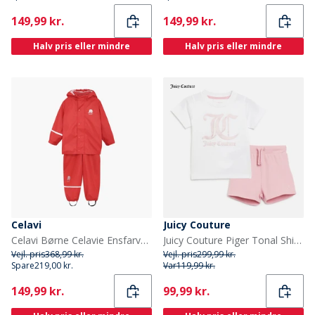
Current
Current
149,99 kr.
149,99 kr.
Halv pris eller mindre
Halv pris eller mindre
Celavi
Juicy Couture
Celavi Børne Celavie Ensfarvet PU Basis Regntøjs Sæt Baked Apple
Juicy Couture Piger Tonal Shimmer Print T Shirt Og Shorts Sæt Pink Nectar
Vejl. pris
368,99 kr.
Vejl. pris
299,99 kr.
Spare
219,00 kr.
Var
119,99 kr.
Current
Current
149,99 kr.
99,99 kr.