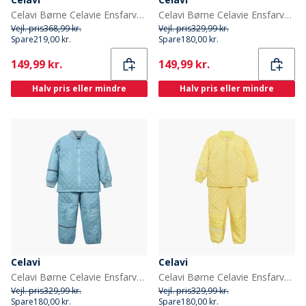
Celavi Børne Celavie Ensfarvet PU Basis Regntøjs Sæt Tortoise Shell
Celavi Børne Celavie Ensfarvet Basis Termosæt Khaki
Vejl. pris
368,99 kr.
Vejl. pris
329,99 kr.
Spare
219,00 kr.
Spare
180,00 kr.
Current
Current
149,99 kr.
149,99 kr.
Halv pris eller mindre
Halv pris eller mindre
Celavi
Celavi
Celavi Børne Celavie Ensfarvet Basis Termosæt Cerulean
Celavi Børne Celavie Ensfarvet Basis Termosæt Sundress
Vejl. pris
329,99 kr.
Vejl. pris
329,99 kr.
Spare
180,00 kr.
Spare
180,00 kr.