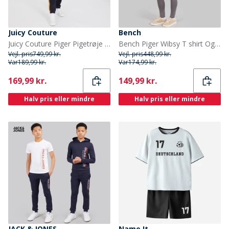
Juicy Couture
Bench
Juicy Couture Piger Pigetrøje med Glimmerstriber og Lynlås Træningssæt Nattehimmel
Bench Piger Wibsy T shirt Og Leggings Sæt Charcoal
Vejl. pris
749,99 kr.
Vejl. pris
448,99 kr.
Var
189,99 kr.
Var
174,99 kr.
Current
Current
169,99 kr.
149,99 kr.
Halv pris eller mindre
Halv pris eller mindre
JACK & JONES
Name It