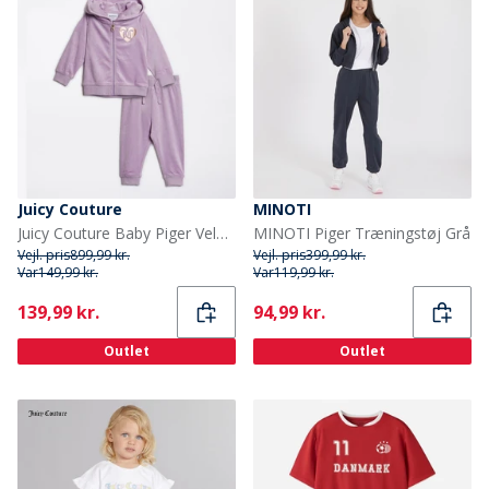
Juicy Couture
MINOTI
Juicy Couture Baby Piger Velour Træningsdragt Lavendel
MINOTI Piger Træningstøj Grå
Vejl. pris
899,99 kr.
Vejl. pris
399,99 kr.
Var
149,99 kr.
Var
119,99 kr.
Current
Current
139,99 kr.
94,99 kr.
Outlet
Outlet