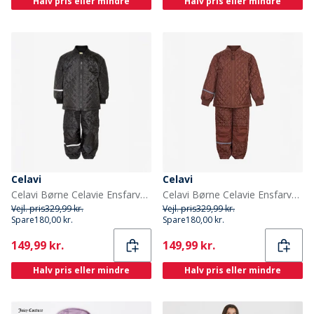
Halv pris eller mindre
Halv pris eller mindre
Celavi
Celavi
Celavi Børne Celavie Ensfarvet Basis Termosæt Sort
Celavi Børne Celavie Ensfarvet Basis Termosæt Tortoise Shell
Vejl. pris
329,99 kr.
Vejl. pris
329,99 kr.
Spare
180,00 kr.
Spare
180,00 kr.
Current
Current
149,99 kr.
149,99 kr.
Halv pris eller mindre
Halv pris eller mindre