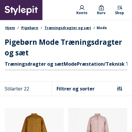
Skip
Primary departments
to
0
Konto
Kurv
Shop
main
content
navigationssti
Hjem
Pigebørn
Træningsdragter og sæt
Mode
Pigebørn Mode Træningsdragter
og sæt
Hurtige links
Træningsdragter og sæt
Mode
Præstation/Teknisk T
Stilarter 22
Filtrer og sorter