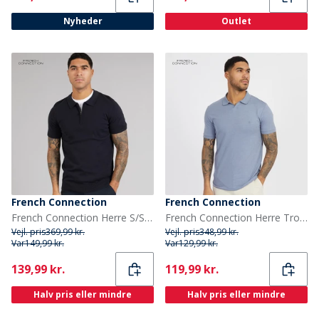
Nyheder
Outlet
French Connection
French Connection
French Connection Herre S/S Bomuld Lynlås Strik Polo Skjorte Marine
French Connection Herre Trophy Kortærmet poloer Blå
Vejl. pris
369,99 kr.
Vejl. pris
348,99 kr.
Var
149,99 kr.
Var
129,99 kr.
Current
Current
139,99 kr.
119,99 kr.
Halv pris eller mindre
Halv pris eller mindre