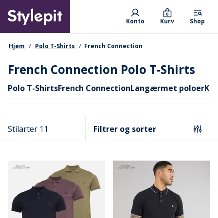
Skip
Primary departments
to
0
Konto
Kurv
Shop
main
content
navigationssti
Hjem
Polo T-Shirts
French Connection
French Connection Polo T-Shirts
Hurtige links
Polo T-Shirts
French Connection
Langærmet poloer
Kor
Stilarter 11
Filtrer og sorter