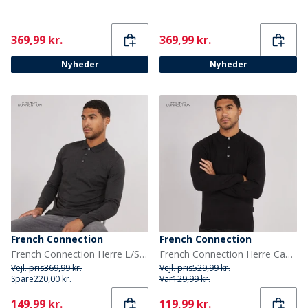
Current
Current
369,99 kr.
369,99 kr.
Nyheder
Nyheder
French Connection
French Connection
French Connection Herre L/S J Polo Skjorte Charcoal Mel/Sort
French Connection Herre Cash L/S Polo Shirt Sort
Vejl. pris
369,99 kr.
Vejl. pris
529,99 kr.
Spare
220,00 kr.
Var
129,99 kr.
Current
Current
149,99 kr.
119,99 kr.