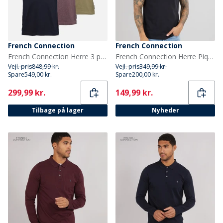
French Connection
French Connection
French Connection Herre 3 pak jersey polo skjorter Multi 6 - Marine/Chateaux Melange/Khaki
French Connection Herre Pique Polo Skjorte Marine/Hvid
Vejl. pris
848,99 kr.
Vejl. pris
349,99 kr.
Spare
549,00 kr.
Spare
200,00 kr.
Current
Current
299,99 kr.
149,99 kr.
Tilbage på lager
Nyheder