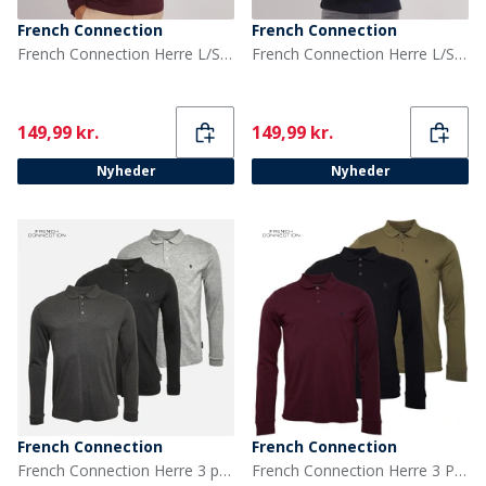
French Connection
French Connection
French Connection Herre L/S J Polo Skjorte Chateaux/Marine
French Connection Herre L/S J Polo Skjorte Marine/Gunmetal
Current
Current
149,99 kr.
149,99 kr.
Nyheder
Nyheder
French Connection
French Connection
French Connection Herre 3 pak langærmede polo skjorter Multi 1 - Black/Charcoalmel/Lgm
French Connection Herre 3 Pak Langærmede Polo T-shirts Multi 2 - Marine/Khaki/Chateaux