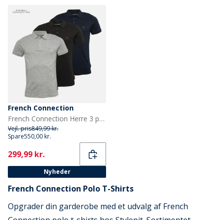
French Connection
French Connection Herre 3 pak jersey polo skjorter Multi 1
Vejl. pris
849,99 kr.
Spare
550,00 kr.
Current
299,99 kr.
Nyheder
French Connection Polo T-Shirts
Opgrader din garderobe med et udvalg af French