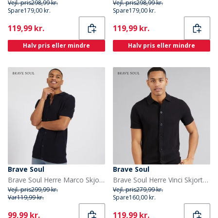
Vejl. pris
298,99 kr.
Vejl. pris
298,99 kr.
Spare
179,00 kr.
Spare
179,00 kr.
Current
Current
119,99 kr.
119,99 kr.
Halv pris eller mindre
Halv pris eller mindre
Brave Soul
Brave Soul
Brave Soul Herre Marco Skjorter med korte ærmer Flade
Brave Soul Herre Vinci Skjorter med korte ærmer Sort
Vejl. pris
299,99 kr.
Vejl. pris
279,99 kr.
Var
119,99 kr.
Spare
160,00 kr.
Current
Current
99,99 kr.
119,99 kr.