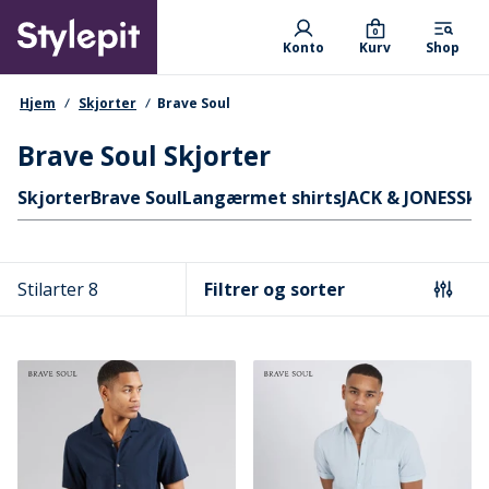
Skip
Primary departments
to
0
Konto
Kurv
Shop
main
content
navigationssti
Hjem
Skjorter
Brave Soul
Brave Soul Skjorter
Hurtige links
Skjorter
Brave Soul
Langærmet shirts
JACK & JONES
Skj
Stilarter 8
Filtrer og sorter