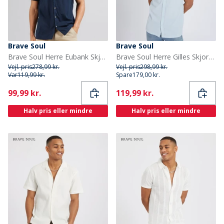
Brave Soul
Brave Soul
Brave Soul Herre Eubank Skjorte Blå
Brave Soul Herre Gilles Skjorter med korte ærmer Babyblå
Vejl. pris
278,99 kr.
Vejl. pris
298,99 kr.
Var
119,99 kr.
Spare
179,00 kr.
Current
Current
99,99 kr.
119,99 kr.
Halv pris eller mindre
Halv pris eller mindre