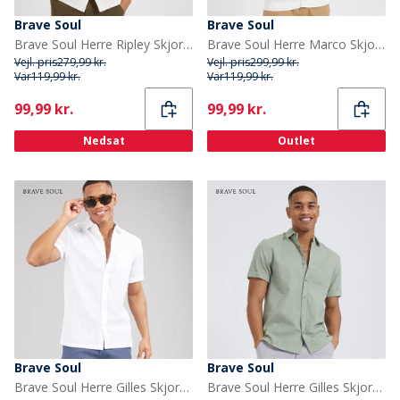
Brave Soul
Brave Soul
Brave Soul Herre Ripley Skjorter med korte ærmer Hvid
Brave Soul Herre Marco Skjorter med korte ærmer beige
Vejl. pris
279,99 kr.
Vejl. pris
299,99 kr.
Var
119,99 kr.
Var
119,99 kr.
Current
Current
99,99 kr.
99,99 kr.
Nedsat
Outlet
Brave Soul
Brave Soul
Brave Soul Herre Gilles Skjorter med korte ærmer Hvid
Brave Soul Herre Gilles Skjorter med korte ærmer Grøn