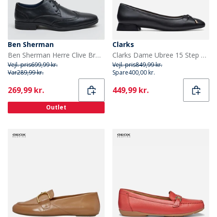
Ben Sherman
Clarks
Ben Sherman Herre Clive Brogues Sort
Clarks Dame Ubree 15 Step Sko Black Leather
Vejl. pris
699,99 kr.
Vejl. pris
849,99 kr.
Var
289,99 kr.
Spare
400,00 kr.
Current
Current
269,99 kr.
449,99 kr.
Outlet