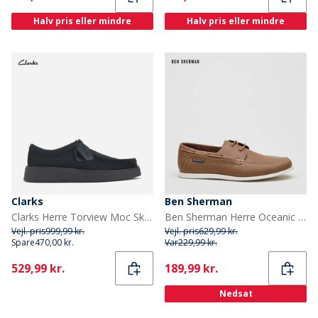
Halv pris eller mindre
Halv pris eller mindre
Clarks
Ben Sherman
Clarks Herre Torview Moc Sko Black Suede
Ben Sherman Herre Oceanic Deck Sejlersko Mellembrun
Vejl. pris
999,99 kr.
Vejl. pris
629,99 kr.
Spare
470,00 kr.
Var
229,99 kr.
Current
Current
529,99 kr.
189,99 kr.
Nedsat