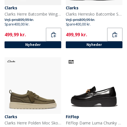
Clarks
Clarks
Clarks Herre Batcombe Wing Brogue Sko Black Leather
Clarks Herresko Batcombe Snørebånd Black Leather
Vejl. pris
899,99 kr.
Vejl. pris
899,99 kr.
Spare
400,00 kr.
Spare
400,00 kr.
Current
Current
499,99 kr.
499,99 kr.
Nyheder
Nyheder
Clarks
FitFlop
Clarks Herre Polden Moc Sko Olive Canvas
FitFlop Dame Luma Chunky Snaffle Læder Demi Wedge Loafers Sort