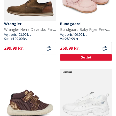
Wrangler
Bundgaard
Wrangler Herre Dave sko Partridge
Bundgaard Baby Piger Prewalker II rem sko Old Rose Ws
Vejl. pris
498,99 kr.
Vejl. pris
499,99 kr.
Spare
199,00 kr.
Var
289,99 kr.
Current
Current
299,99 kr.
269,99 kr.
Outlet