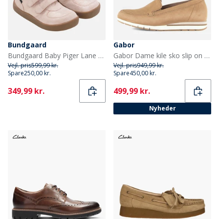
Bundgaard
Gabor
Bundgaard Baby Piger Lane Vandtætte Sko Old Rose Glitter
Gabor Dame kile sko slip on Saddle
Vejl. pris
599,99 kr.
Vejl. pris
949,99 kr.
Spare
250,00 kr.
Spare
450,00 kr.
Current
Current
349,99 kr.
499,99 kr.
Nyheder