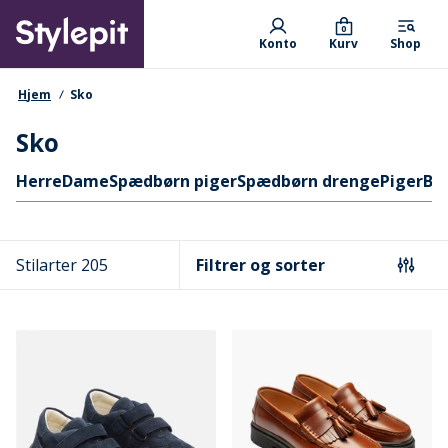
Skip
Primary departments
to
0
Konto
Kurv
Shop
main
content
navigationssti
Hjem
Sko
Sko
Hurtige links
Herre
Dame
Spædbørn piger
Spædbørn drenge
Piger
Ba
Stilarter 205
Filtrer og sorter