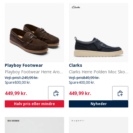
Playboy Footwear
Clarks
Playboy Footwear Herre Aron Sko Mørkebrun Ruskind/Gummi Dk. Brown Suede/Gum
Clarks Herre Polden Moc Sko Navy Suede
Vejl. pris
1.249,99 kr.
Vejl. pris
849,99 kr.
Spare
800,00 kr.
Spare
400,00 kr.
Current
Current
449,99 kr.
449,99 kr.
Halv pris eller mindre
Nyheder