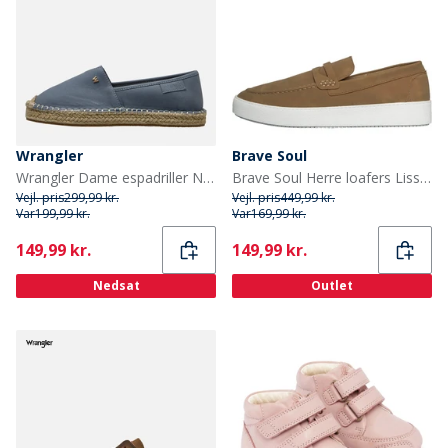
Wrangler
Brave Soul
Wrangler Dame espadriller Nancy China Blue
Brave Soul Herre loafers Lissabon ørken taupe
Vejl. pris
299,99 kr.
Vejl. pris
449,99 kr.
Var
199,99 kr.
Var
169,99 kr.
Current
Current
149,99 kr.
149,99 kr.
Nedsat
Outlet