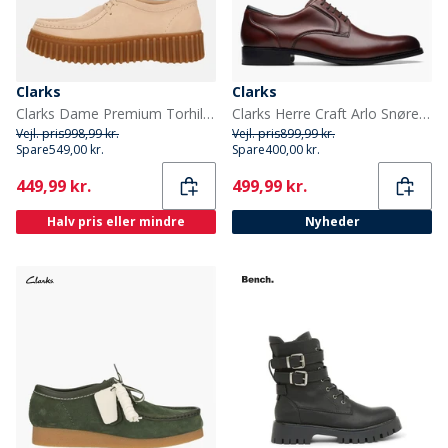
Clarks
Clarks
Clarks Dame Premium Torhill Bee Sko Ecru Suede
Clarks Herre Craft Arlo Snørebånd Sko British Tan
Vejl. pris
998,99 kr.
Vejl. pris
899,99 kr.
Spare
549,00 kr.
Spare
400,00 kr.
Current
Current
449,99 kr.
499,99 kr.
Halv pris eller mindre
Nyheder