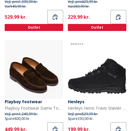
Vejl. pris
1.399,99 kr.
Vejl. pris
629,99 kr.
Var
549,99 kr.
Var
269,99 kr.
Current
Current
529,99 kr.
229,99 kr.
Outlet
Outlet
Playboy Footwear
Henleys
Playboy Footwear Dame Toc1936 Norah Sko Mørkebrun Ruskind Dk.Brown Suede
Henleys Herre Travis Støvler Sort
Vejl. pris
1.249,99 kr.
Vejl. pris
529,99 kr.
Spare
800,00 kr.
Spare
330,00 kr.
Current
Current
449,99 kr.
199,99 kr.