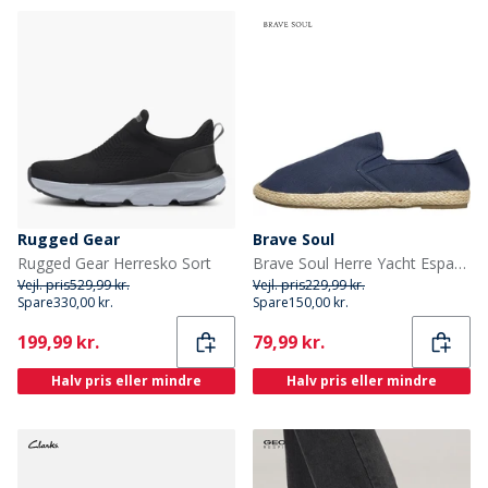
Rugged Gear
Brave Soul
Rugged Gear Herresko Sort
Brave Soul Herre Yacht Espadriller Marineblå
Vejl. pris
529,99 kr.
Vejl. pris
229,99 kr.
Spare
330,00 kr.
Spare
150,00 kr.
Current
Current
199,99 kr.
79,99 kr.
Halv pris eller mindre
Halv pris eller mindre