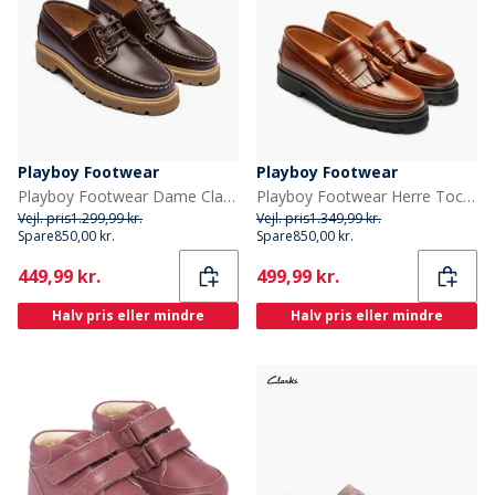
Playboy Footwear
Playboy Footwear
Playboy Footwear Dame Claudine Sko Mørkebrun Læder Dk.Brown Leather
Playboy Footwear Herre Toc1936 The Baker Sko Brandy Leather
Vejl. pris
1.299,99 kr.
Vejl. pris
1.349,99 kr.
Spare
850,00 kr.
Spare
850,00 kr.
Current
Current
449,99 kr.
499,99 kr.
Halv pris eller mindre
Halv pris eller mindre