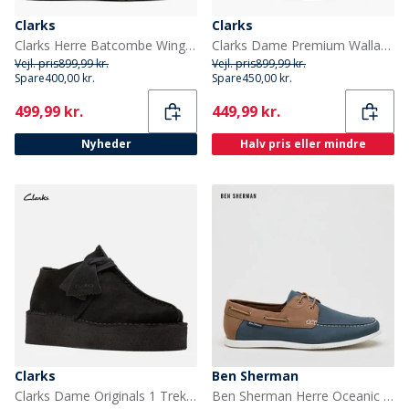
Clarks
Clarks
Clarks Herre Batcombe Wing Brogue Sko Dark Tan Leather
Clarks Dame Premium Wallabee Evo Hav D Sko Dark Sand Suede
Vejl. pris
899,99 kr.
Vejl. pris
899,99 kr.
Spare
400,00 kr.
Spare
450,00 kr.
Current
Current
499,99 kr.
449,99 kr.
Nyheder
Halv pris eller mindre
Clarks
Ben Sherman
Clarks Dame Originals 1 Trek Wedge D Sko 1219 Black Suede
Ben Sherman Herre Oceanic Sejlersko Lys Marineblå