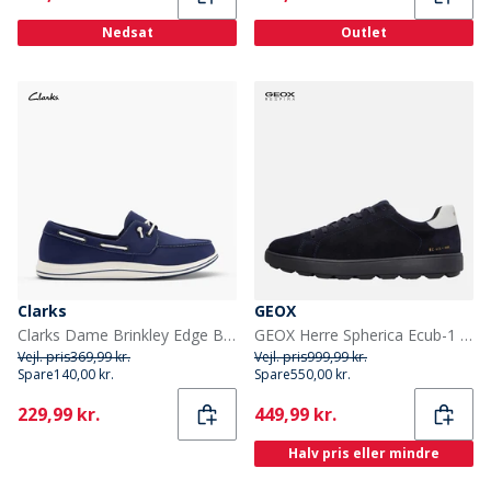
Nedsat
Outlet
Clarks
GEOX
Clarks Dame Brinkley Edge Bådsko Navy Canvas
GEOX Herre Spherica Ecub-1 Sko Avio
Vejl. pris
369,99 kr.
Vejl. pris
999,99 kr.
Spare
140,00 kr.
Spare
550,00 kr.
Current
Current
229,99 kr.
449,99 kr.
Halv pris eller mindre