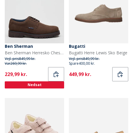
Ben Sherman
Bugatti
Ben Sherman Herresko Chesterley Derby Brown Imi Suede
Bugatti Herre Lewis Sko Beige
Vejl. pris
849,99 kr.
Vejl. pris
849,99 kr.
Var
269,99 kr.
Spare
400,00 kr.
Current
Current
229,99 kr.
449,99 kr.
Nedsat