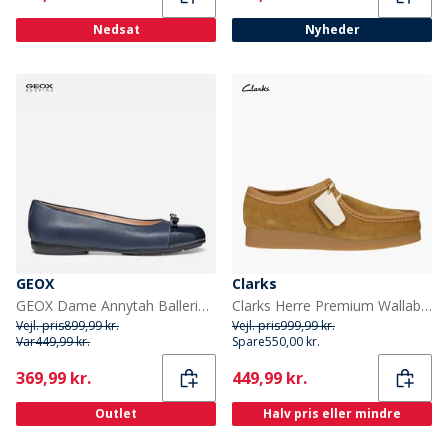
Nedsat
Nyheder
GEOX
Clarks
GEOX Dame Annytah Ballerina Sko Navy
Clarks Herre Premium Wallabee Evo G Sko Ochre Suede
Vejl. pris
899,99 kr.
Vejl. pris
999,99 kr.
Var
449,99 kr.
Spare
550,00 kr.
Current
Current
369,99 kr.
449,99 kr.
Outlet
Halv pris eller mindre