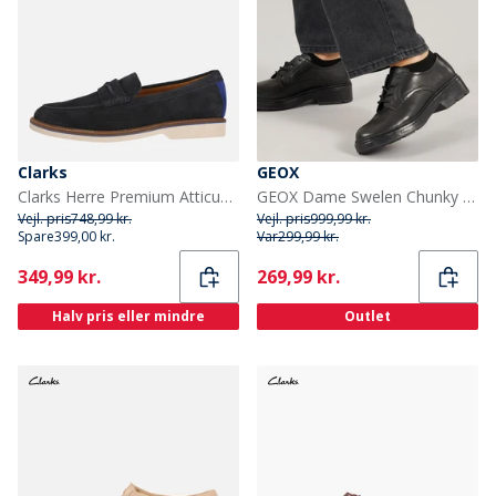
Clarks
GEOX
Clarks Herre Premium Atticus LT Slip Sko Navy Suede
GEOX Dame Swelen Chunky Oxford Sko Sort
Vejl. pris
748,99 kr.
Vejl. pris
999,99 kr.
Spare
399,00 kr.
Var
299,99 kr.
Current
Current
349,99 kr.
269,99 kr.
Halv pris eller mindre
Outlet