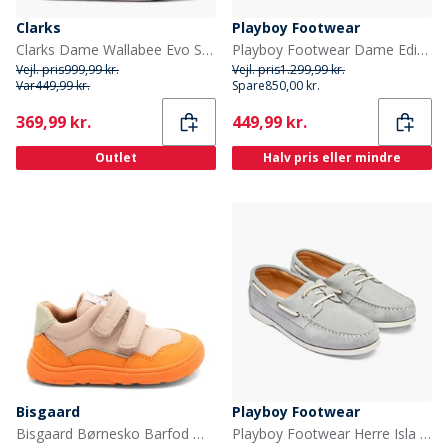
Clarks
Playboy Footwear
Clarks Dame Wallabee Evo Sko Lilac Suede
Playboy Footwear Dame Edith loafers Black Leather
Vejl. pris
999,99 kr.
Vejl. pris
1.299,99 kr.
Var
449,99 kr.
Spare
850,00 kr.
Current
Current
369,99 kr.
449,99 kr.
Outlet
Halv pris eller mindre
Bisgaard
Playboy Footwear
Bisgaard Børnesko Barfod Morten Orange
Playboy Footwear Herre Isla sko Grey Suede/Off White