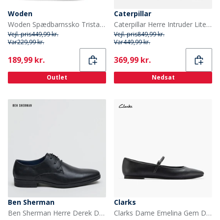
Woden
Caterpillar
Woden Spædbarnssko Tristan Pearl Prewalker til Piger 780 Fudge
Caterpillar Herre Intruder Lite Vent Sko Lys Hvid
Vejl. pris
449,99 kr.
Vejl. pris
849,99 kr.
Var
229,99 kr.
Var
449,99 kr.
Current
Current
189,99 kr.
369,99 kr.
Outlet
Nedsat
Ben Sherman
Clarks
Ben Sherman Herre Derek Derby Sko Sort
Clarks Dame Emelina Gem D-Fit Flade Sko Sort