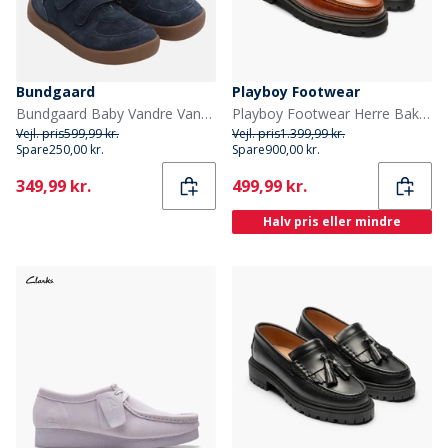
Bundgaard
Playboy Footwear
Bundgaard Baby Vandre Vandtætte Sko Navy
Playboy Footwear Herre Baker loafers Brandy Leather
Vejl. pris
599,99 kr.
Vejl. pris
1.399,99 kr.
Spare
250,00 kr.
Spare
900,00 kr.
Current
Current
349,99 kr.
499,99 kr.
Halv pris eller mindre