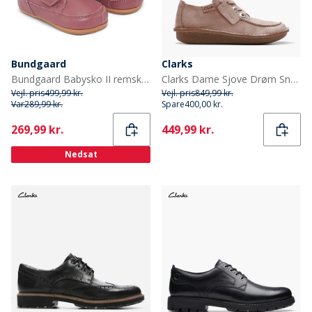
Bundgaard
Clarks
Bundgaard Babysko II remsko Dark Rose Ws
Clarks Dame Sjove Drøm Snørebånd Sko Light Pink Suede
Vejl. pris
499,99 kr.
Vejl. pris
849,99 kr.
Var
289,99 kr.
Spare
400,00 kr.
Current
Current
269,99 kr.
449,99 kr.
Nedsat