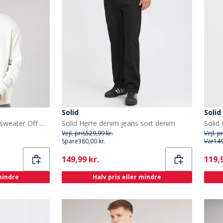
Solid
Solid
Solid Herre strik pullover sweater Off White
Solid Herre denim jeans sort denim
Solid
Vejl. pris
529,99 kr.
Vejl. p
Spare
380,00 kr.
Var
149
Current
Curr
149,99 kr.
119,9
 mindre
Halv pris eller mindre