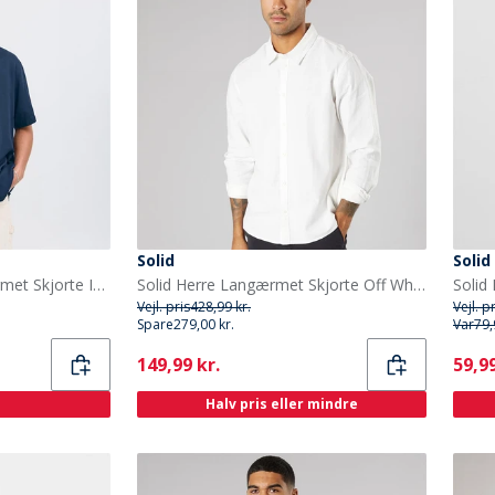
Solid
Solid
Solid Herre Pablo Kortærmet Skjorte Insignia Blue
Solid Herre Langærmet Skjorte Off White
Solid 
Vejl. pris
428,99 kr.
Vejl. p
Spare
279,00 kr.
Var
79,
Current
Curr
149,99 kr.
59,99
Halv pris eller mindre