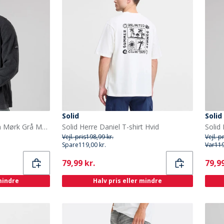
Solid
Solid
Solid Herre Strik Cardigan Mørk Grå Marl Dar Grey M
Solid Herre Daniel T-shirt Hvid
Vejl. pris
198,99 kr.
Vejl. p
Spare
119,00 kr.
Var
119
Current
Curr
79,99 kr.
79,99
 mindre
Halv pris eller mindre