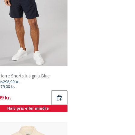
 Herre Shorts Insignia Blue
ris
298,99 kr.
179,00 kr.
ent
9 kr.
Halv pris eller mindre