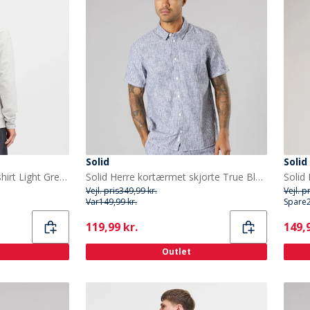
Solid
Solid
Solid Herre Dixon Sweatshirt Light Grey Melange
Solid Herre kortærmet skjorte True Black Melange
Vejl. pris
349,99 kr.
Vejl. p
Var
149,99 kr.
Spare
Current
Curr
119,99 kr.
149,9
Outlet