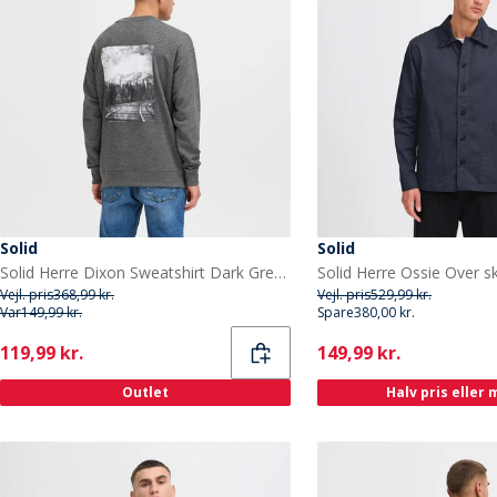
Solid
Solid
Solid Herre Dixon Sweatshirt Dark Grey Melange
Vejl. pris
368,99 kr.
Vejl. pris
529,99 kr.
Var
149,99 kr.
Spare
380,00 kr.
Current
Current
119,99 kr.
149,99 kr.
Outlet
Halv pris eller