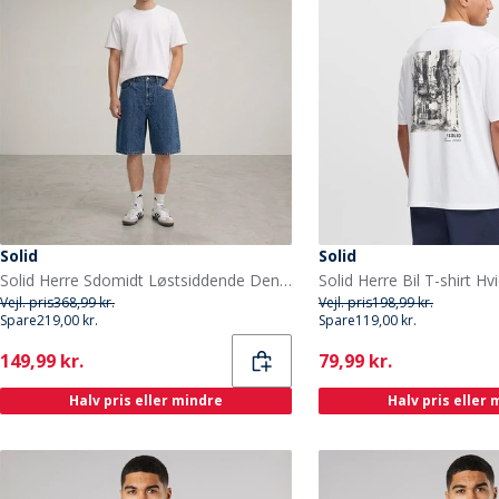
Solid
Solid
Solid Herre Sdomidt Løstsiddende Denim Shorts Middle Blue Denim
Solid Herre Bil T-shirt Hv
Vejl. pris
368,99 kr.
Vejl. pris
198,99 kr.
Spare
219,00 kr.
Spare
119,00 kr.
Current
Current
149,99 kr.
79,99 kr.
Halv pris eller mindre
Halv pris eller