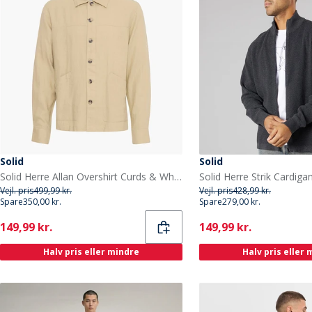
Solid
Solid
Solid Herre Allan Overshirt Curds & Whey
Vejl. pris
499,99 kr.
Vejl. pris
428,99 kr.
Spare
350,00 kr.
Spare
279,00 kr.
Current
Current
149,99 kr.
149,99 kr.
Halv pris eller mindre
Halv pris eller