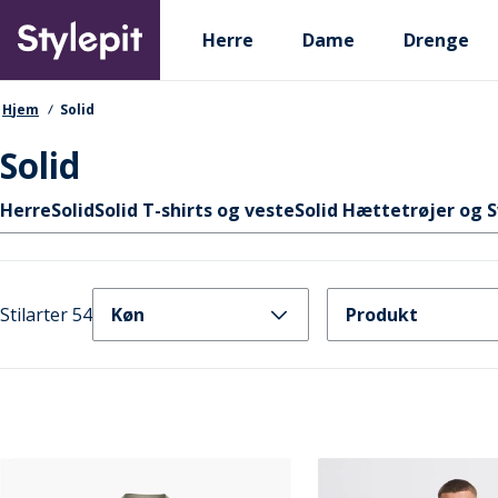
Skip
Primary departments
to
Herre
Dame
Drenge
main
content
navigationssti
Hjem
Solid
Solid
Hurtige links
Herre
Solid
Solid T-shirts og veste
Solid Hættetrøjer og 
Stilarter 54
Køn
Produkt