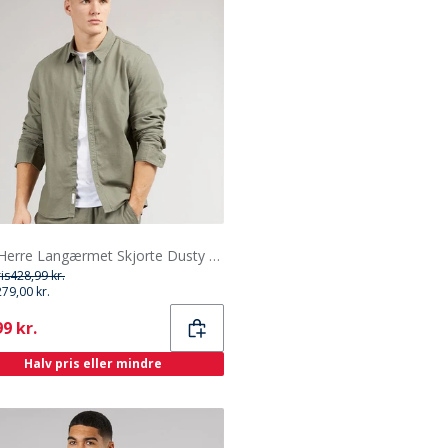
Solid Herre Langærmet Skjorte Dusty Olive
ris
428,99 kr.
279,00 kr.
ent
9 kr.
Halv pris eller mindre