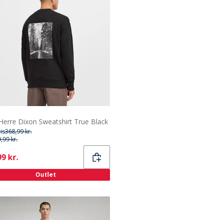
 Herre Dixon Sweatshirt True Black
ris
368,99 kr.
,99 kr.
ent
9 kr.
Outlet