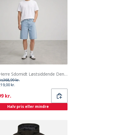
Solid Herre Sdomidt Løstsiddende Denim Shorts Light Blue Denim
ris
368,99 kr.
219,00 kr.
ent
9 kr.
Halv pris eller mindre