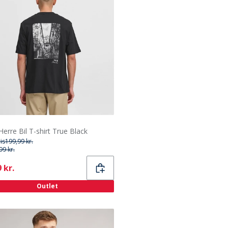
Herre Bil T-shirt True Black
ris
199,99 kr.
99 kr.
ent
 kr.
Outlet