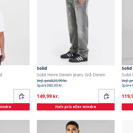
Solid
Solid
id
Solid Herre Denim Jeans Grå Denim
Solid
Vejl. pris
529,99 kr.
Vejl. p
Spare
380,00 kr.
Spare
Current
Curr
149,99 kr.
119,9
 mindre
Halv pris eller mindre