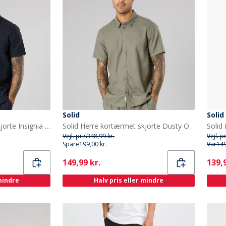
Solid
Solid
Solid Herre kortærmet skjorte Insignia Blue
Solid Herre kortærmet skjorte Dusty Olive
Solid
Vejl. pris
348,99 kr.
Vejl. p
Spare
199,00 kr.
Var
149
Current
Curr
149,99 kr.
139,9
 mindre
Halv pris eller mindre