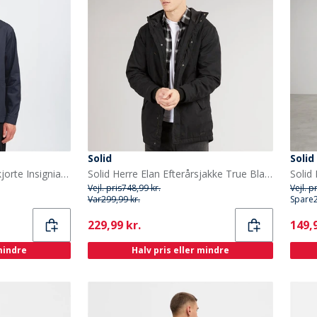
Solid
Solid
Solid Herre Ossie Over skjorte Insignia Blue
Solid Herre Elan Efterårsjakke True Black
Vejl. pris
748,99 kr.
Vejl. p
Var
299,99 kr.
Spare
Current
Curr
229,99 kr.
149,9
 mindre
Halv pris eller mindre