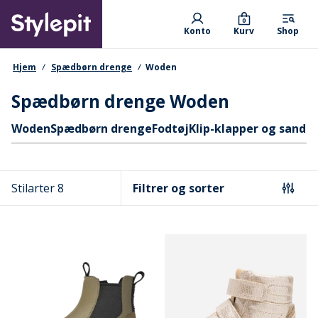
Skip
Primary departments
to
0
Konto
Kurv
Shop
main
content
navigationssti
Hjem
Spædbørn drenge
Woden
Spædbørn drenge Woden
Hurtige links
Woden
Spædbørn drenge
Fodtøj
Klip-klapper og sandal
Stilarter 8
Filtrer og sorter