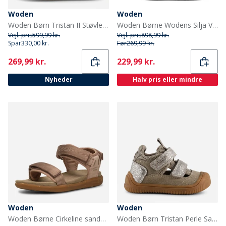
Woden
Woden
Woden Børn Tristan II Støvler 010 Navy
Woden Børne Wodens Silja Varme Læderstøvler 020 Black
Vejl. pris
599,99 kr.
Vejl. pris
898,99 kr.
Spar
330,00 kr.
Før
269,99 kr.
Current
Current
269,99 kr.
229,99 kr.
Nyheder
Halv pris eller mindre
Woden
Woden
Woden Børne Cirkeline sandaler 800 Dry Rose
Woden Børn Tristan Perle Sandaler 776 Silver Mink