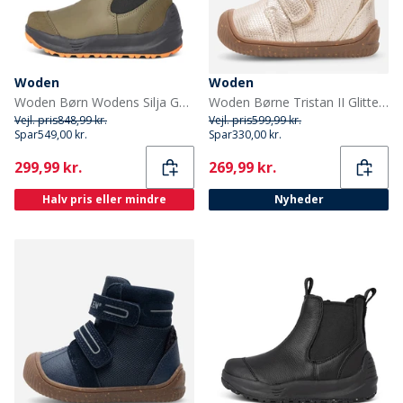
Woden
Woden
Woden Børn Wodens Silja Gummistøvler 295 Dark Olive
Woden Børne Tristan II Glitter Støvler 045 Gold
Vejl. pris
848,99 kr.
Vejl. pris
599,99 kr.
Spar
549,00 kr.
Spar
330,00 kr.
Current
Current
299,99 kr.
269,99 kr.
Halv pris eller mindre
Nyheder