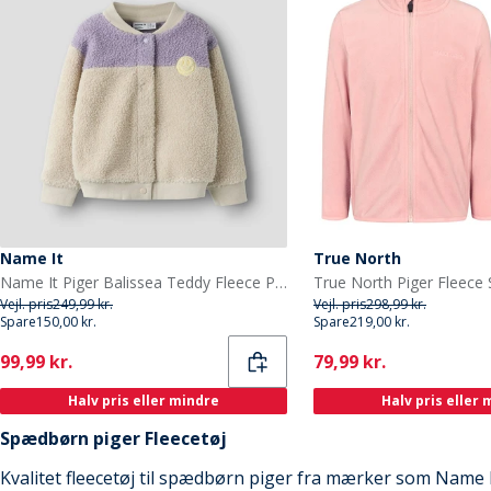
Name It
True North
Name It Piger Balissea Teddy Fleece Pumice Stone
True North Piger Fleece 
Vejl. pris
249,99 kr.
Vejl. pris
298,99 kr.
Spare
150,00 kr.
Spare
219,00 kr.
Current
Current
99,99 kr.
79,99 kr.
Halv pris eller mindre
Halv pris eller
Spædbørn piger Fleecetøj
Kvalitet fleecetøj til spædbørn piger fra mærker som Name 