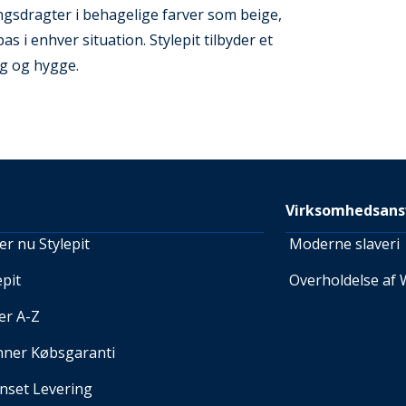
ngsdragter i behagelige farver som beige,
pas i enhver situation. Stylepit tilbyder et
leg og hygge.
Virksomhedsans
r nu Stylepit
Moderne slaveri
pit
Overholdelse af 
er A-Z
nner Købsgaranti
set Levering