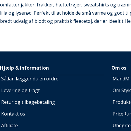
omfatter jakker, frakker, hættetrøjer, sweatshirts og træni
lilla og lyserød. Perfekt til at holde de små varme og godt til
bredt udvalg af blødt og praktisk fleecetøj, der er ideelt til 
Hjælp & information
Om os
Sådan lægger du en ordre
MandM e
Levering og fragt
Om Style
Retur og tilbagebetaling
Produkt
Kontakt os
PriceRu
Affiliate
Ubegræn