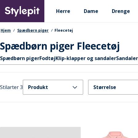
Skip
Primary departments
to
Herre
Dame
Drenge
main
content
navigationssti
Hjem
Spædbørn piger
Fleecetøj
Spædbørn piger Fleecetøj
Hurtige links
Spædbørn piger
Fodtøj
Klip-klapper og sandaler
Sandaler
Stilarter 3
Produkt
Størrelse