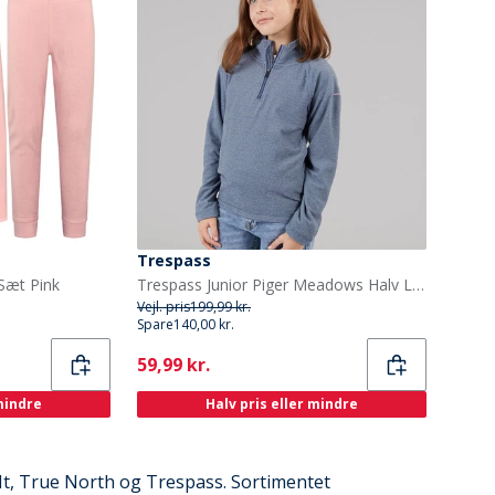
Trespass
Sæt Pink
Trespass Junior Piger Meadows Halv Lynlås Fleece Navy / Pink Logo
Vejl. pris
199,99 kr.
Spare
140,00 kr.
Current
59,99 kr.
 mindre
Halv pris eller mindre
It, True North og Trespass. Sortimentet