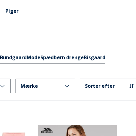
Piger
Bundgaard
Mode
Spædbørn drenge
Bisgaard
Mærke
Sorter efter