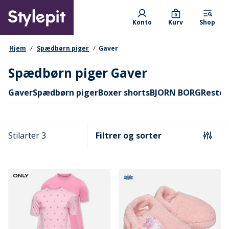
Skip
Primary departments
to
0
Konto
Kurv
Shop
main
content
navigationssti
Hjem
Spædbørn piger
Gaver
Spædbørn piger Gaver
Hurtige links
Gaver
Spædbørn piger
Boxer shorts
BJORN BORG
Rester
Stilarter 3
Filtrer og sorter