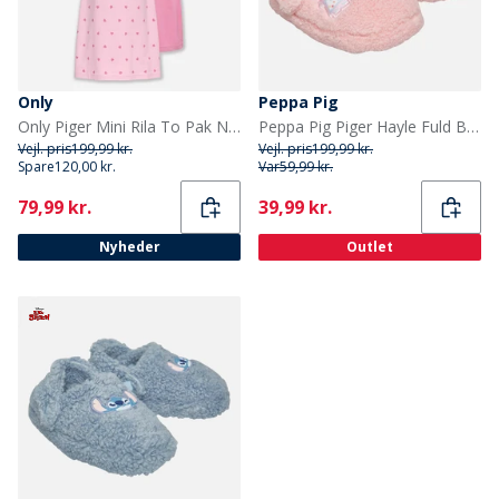
Only
Peppa Pig
Only Piger Mini Rila To Pak Nattøj Kjole Romance Rose
Peppa Pig Piger Hayle Fuld Borg Hjemmesko Pink
Vejl. pris
199,99 kr.
Vejl. pris
199,99 kr.
Spare
120,00 kr.
Var
59,99 kr.
Current
Current
79,99 kr.
39,99 kr.
Nyheder
Outlet