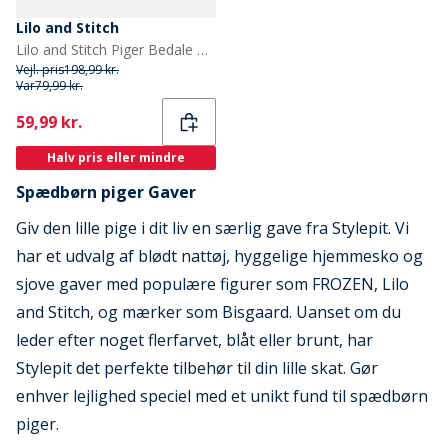
Lilo and Stitch
Lilo and Stitch Piger Bedale Borg Mule Hjemmesko Lyseblå
Vejl. pris
198,99 kr.
Var
79,99 kr.
Current
59,99 kr.
Halv pris eller mindre
Spædbørn piger Gaver
Giv den lille pige i dit liv en særlig gave fra Stylepit. Vi
har et udvalg af blødt nattøj, hyggelige hjemmesko og
sjove gaver med populære figurer som FROZEN, Lilo
and Stitch, og mærker som Bisgaard. Uanset om du
leder efter noget flerfarvet, blåt eller brunt, har
Stylepit det perfekte tilbehør til din lille skat. Gør
enhver lejlighed speciel med et unikt fund til spædbørn
piger.