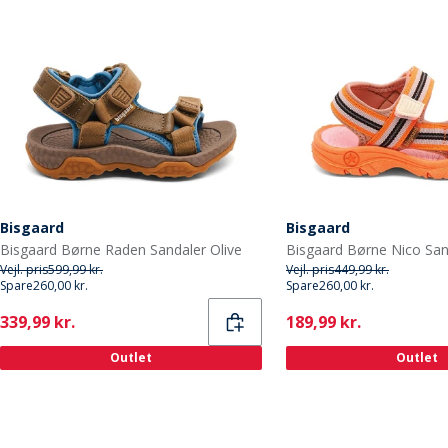
Bisgaard
Bisgaard
Bisgaard Børne Raden Sandaler Olive
Vejl. pris
599,99 kr.
Vejl. pris
449,99 kr.
Spare
260,00 kr.
Spare
260,00 kr.
Current
Current
339,99 kr.
189,99 kr.
Outlet
Outlet