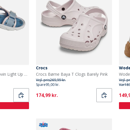
Crocs
Wod
Lilo and Stitch Piger Groovin Light Up Sandaler Blå
Crocs Børne Baya T Clogs Barely Pink
Vejl. pris
269,99 kr.
Vejl. p
Spare
95,00 kr.
Var
189
Current
Curr
174,99 kr.
149,9