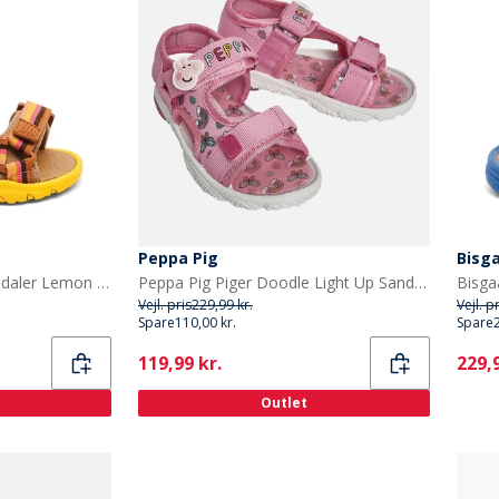
Peppa Pig
Bisg
Bisgaard Børne Nico Sandaler Lemon Mix
Peppa Pig Piger Doodle Light Up Sandaler Lyserød
Vejl. pris
229,99 kr.
Vejl. p
Spare
110,00 kr.
Spare
Current
Curr
119,99 kr.
229,9
Outlet