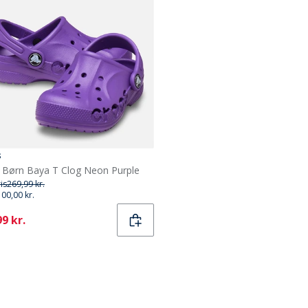
s
 Børn Baya T Clog Neon Purple
ris
269,99 kr.
100,00 kr.
ent
9 kr.