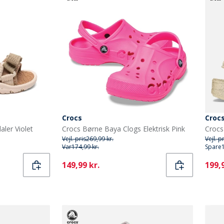
Crocs
Croc
aler Violet
Crocs Børne Baya Clogs Elektrisk Pink
Crocs
Vejl. pris
269,99 kr.
Vejl. p
Var
174,99 kr.
Spare
Current
Curr
149,99 kr.
199,9