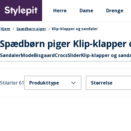
Skip
Primary departments
to
Herre
Dame
Drenge
main
content
navigationssti
Hjem
Spædbørn piger
Klip-klapper og sandaler
Spædbørn piger Klip-klapper 
Hurtige links
Sandaler
Mode
Bisgaard
Crocs
Slider
Klip-klapper og sanda
Stilarter 61
Produkttype
Størrelse