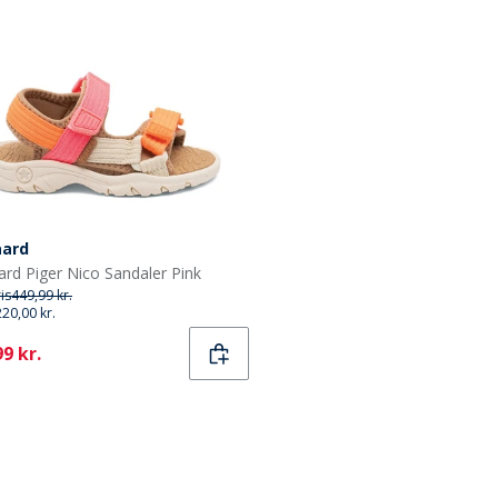
aard
ard Piger Nico Sandaler Pink
ris
449,99 kr.
220,00 kr.
ent
9 kr.