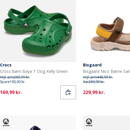
Crocs
Bisgaard
Crocs Børn Baya T Clog Kelly Green
Bisgaard Nico Børne Sa
Vejl. pris
269,99 kr.
Vejl. pris
448,99 kr.
Spare
100,00 kr.
Var
269,99 kr.
Current
Current
169,99 kr.
229,99 kr.