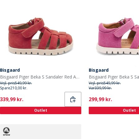
Bisgaard
Bisgaard
Bisgaard Piger Beka S Sandaler Red Apple
Bisgaard Piger Beka S Sa
Vejl. pris
549,99 kr.
Vejl. pris
549,99 kr.
Spare
210,00 kr.
Var
339,99 kr.
Current
Current
339,99 kr.
299,99 kr.
Outlet
Outlet