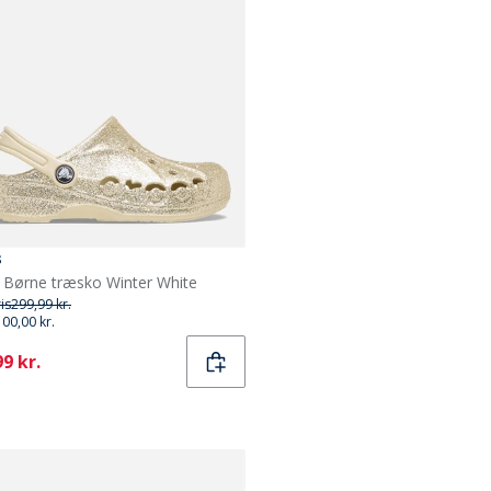
s
 Børne træsko Winter White
ris
299,99 kr.
100,00 kr.
ent
9 kr.