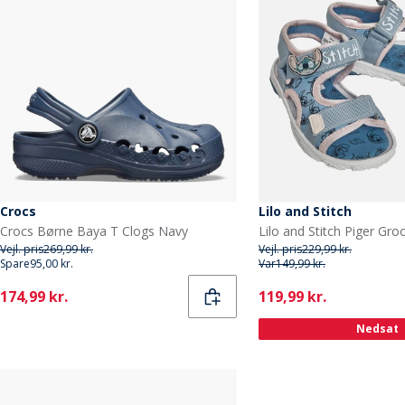
Crocs
Lilo and Stitch
Crocs Børne Baya T Clogs Navy
Vejl. pris
269,99 kr.
Vejl. pris
229,99 kr.
Spare
95,00 kr.
Var
149,99 kr.
Current
Current
174,99 kr.
119,99 kr.
Nedsat