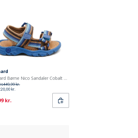
aard
Bisgaard Børne Nico Sandaler Cobalt Mix
ris
449,99 kr.
220,00 kr.
ent
9 kr.