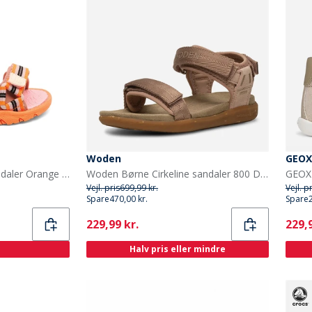
Woden
GEOX
Bisgaard Børne Nico Sandaler Orange Mix
Woden Børne Cirkeline sandaler 800 Dry Rose
Vejl. pris
699,99 kr.
Vejl. p
Spare
470,00 kr.
Spare
Current
Curr
229,99 kr.
229,9
Halv pris eller mindre