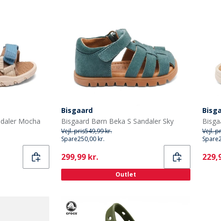
Bisgaard
Bisg
ndaler Mocha
Bisgaard Børn Beka S Sandaler Sky
Bisga
Vejl. pris
549,99 kr.
Vejl. p
Spare
250,00 kr.
Spare
Current
Curr
299,99 kr.
229,9
Outlet