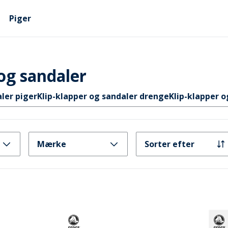
Piger
og sandaler
ler piger
Klip-klapper og sandaler drenge
Klip-klapper o
Mærke
Sorter efter