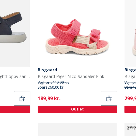
Bisgaard
Bisg
GEOX spædBørn Piger Lightfloppy sandaler Navy
Bisgaard Piger Nico Sandaler Pink
Vejl. pris
449,99 kr.
Vejl. p
Spare
260,00 kr.
Var
349
Current
Curr
189,99 kr.
299,9
Outlet