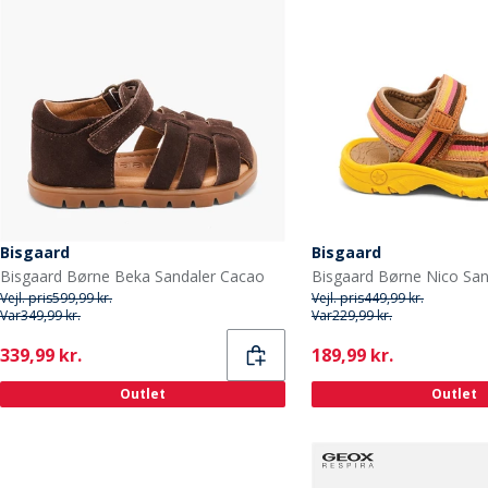
Bisgaard
Bisgaard
Bisgaard Børne Beka Sandaler Cacao
Vejl. pris
599,99 kr.
Vejl. pris
449,99 kr.
Var
349,99 kr.
Var
229,99 kr.
Current
Current
339,99 kr.
189,99 kr.
Outlet
Outlet