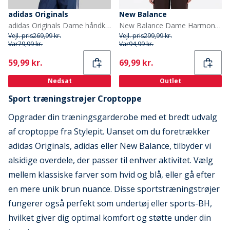
adidas Originals
New Balance
adidas Originals Dame håndklæde halterneck top Cloud White
New Balance Dame Harmony NB Dry Let Støtte BH Top Moonrock
Vejl. pris
269,99 kr.
Vejl. pris
299,99 kr.
Var
79,99 kr.
Var
94,99 kr.
Current
Current
59,99 kr.
69,99 kr.
Nedsat
Outlet
Sport træningstrøjer Croptoppe
Opgrader din træningsgarderobe med et bredt udvalg
af croptoppe fra Stylepit. Uanset om du foretrækker
adidas Originals, adidas eller New Balance, tilbyder vi
alsidige overdele, der passer til enhver aktivitet. Vælg
mellem klassiske farver som hvid og blå, eller gå efter
en mere unik brun nuance. Disse sportstræningstrøjer
fungerer også perfekt som undertøj eller sports-BH,
hvilket giver dig optimal komfort og støtte under din