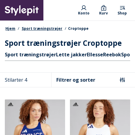
Skip
Primary departments
to
0
Konto
Kurv
Shop
main
content
navigationssti
Hjem
Sport træningstrøjer
Croptoppe
Sport træningstrøjer Croptoppe
Hurtige links
Sport træningstrøjer
Lette jakker
Ellesse
Reebok
Sport
Stilarter 4
Filtrer og sorter