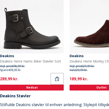
Deakins
Deakins
Deakins Herre Harris Biker Støvler Sort
Vejl. pris
698,99 kr.
Vejl. pris
629,99 kr.
Spare
409,00 kr.
Var
229,99 kr.
Current
Current
289,99 kr.
189,99 kr.
Nedsat
Outlet
Deakins Støvler
Stilfulde Deakins støvler til enhver anledning. Stylepit tilbyd