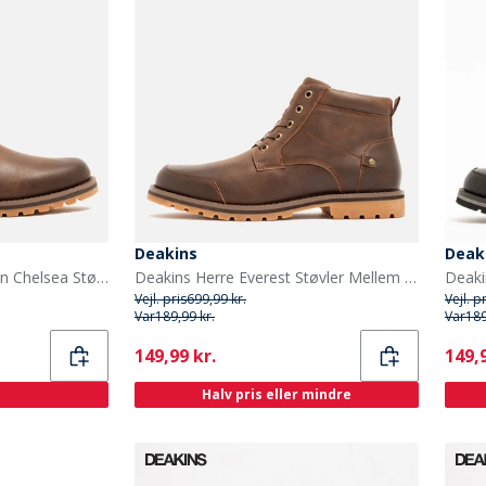
Deakins
Deak
Deakins Herre Matterhorn Chelsea Støvler Midt Brun
Deakins Herre Everest Støvler Mellem Brun
Deaki
Vejl. pris
699,99 kr.
Vejl. p
Var
189,99 kr.
Var
189
Current
Curr
149,99 kr.
149,9
Halv pris eller mindre