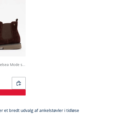
Deakins Herre Morley Chelsea Mode støvler Chokoladebrun
er et bredt udvalg af ankelstøvler i tidløse