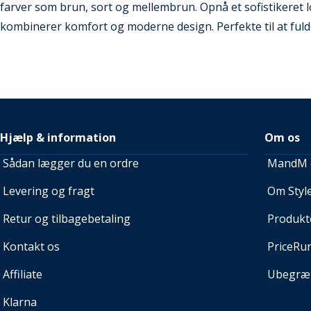
farver som brun, sort og mellembrun. Opnå et sofistikeret l
kombinerer komfort og moderne design. Perfekte til at ful
Hjælp & information
Om os
Sådan lægger du en ordre
MandM e
Levering og fragt
Om Style
Retur og tilbagebetaling
Produkt
Kontakt os
PriceRu
Affiliate
Ubegræn
Klarna