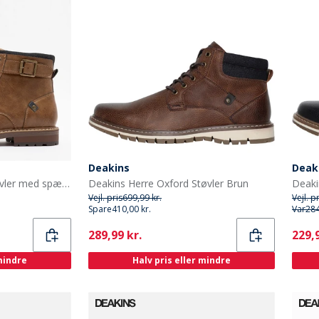
Deakins
Deak
Deakins Herrearbejdsstøvler med spænde Tan
Deakins Herre Oxford Støvler Brun
Deaki
Vejl. pris
699,99 kr.
Vejl. p
Spare
410,00 kr.
Var
284
Current
Curr
289,99 kr.
229,9
 mindre
Halv pris eller mindre