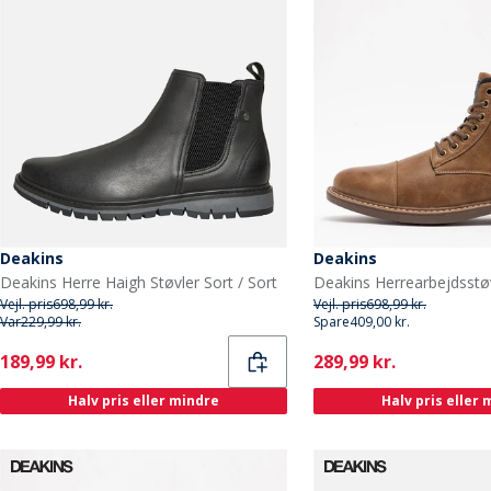
Deakins
Deakins
Deakins Herre Haigh Støvler Sort / Sort
Vejl. pris
698,99 kr.
Vejl. pris
698,99 kr.
Var
229,99 kr.
Spare
409,00 kr.
Current
Current
189,99 kr.
289,99 kr.
Halv pris eller mindre
Halv pris eller