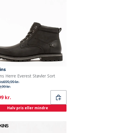
ins
ns Herre Everest Støvler Sort
ris
699,99 kr.
,99 kr.
ent
9 kr.
Halv pris eller mindre