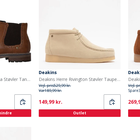
Deakins
Deak
Deakins Herresko Chelsea Støvler Tan Eastside Brogue
Deakins Herre Rivington Støvler Taupe Sand Ruskind
Deaki
Vejl. pris
529,99 kr.
Vejl. p
Var
189,99 kr.
Spare
Current
Curr
149,99 kr.
269,9
 mindre
Outlet