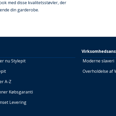
ook med disse kvalitetsstøvler, der
dende din garderobe.
Virksomhedsans
r nu Stylepit
Moderne slaveri
pit
Overholdelse af 
er A-Z
nner Købsgaranti
set Levering