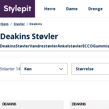
Skip
Primary departments
to
Herre
Dame
Drenge
main
content
navigationssti
Hjem
Støvler
Deakins
Deakins Støvler
Hurtige links
Deakins
Støvler
Vandrestøvler
Ankelstøvler
ECCO
Gummis
Stilarter 14
Køn
Størrelse