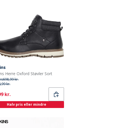
ins
ns Herre Oxford Støvler Sort
ris
698,99 kr.
,99 kr.
ent
9 kr.
Halv pris eller mindre