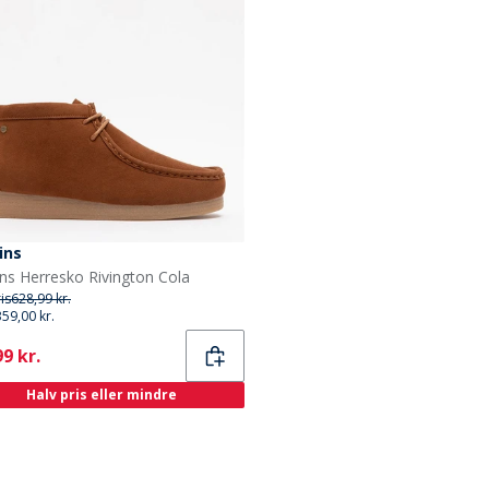
ins
ns Herresko Rivington Cola
ris
628,99 kr.
359,00 kr.
ent
9 kr.
Halv pris eller mindre