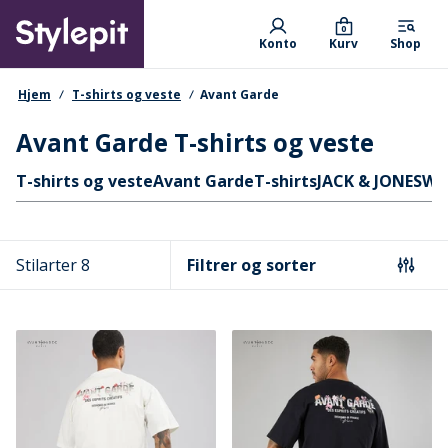
Skip
Primary departments
to
0
Konto
Kurv
Shop
main
content
navigationssti
Hjem
T-shirts og veste
Avant Garde
Avant Garde T-shirts og veste
Hurtige links
T-shirts og veste
Avant Garde
T-shirts
JACK & JONES
Wo
Stilarter 8
Filtrer og sorter