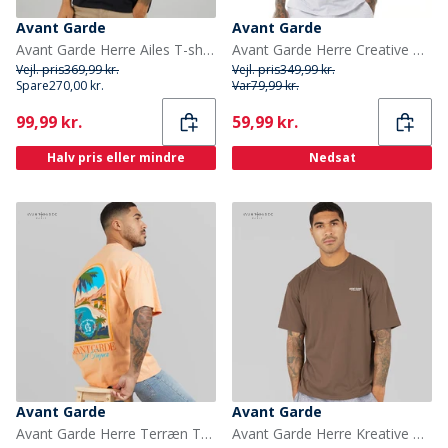
Avant Garde
Avant Garde
Avant Garde Herre Ailes T-shirts Sort
Avant Garde Herre Creative T-shirt Lys Grå Melange
Vejl. pris
369,99 kr.
Vejl. pris
349,99 kr.
Spare
270,00 kr.
Var
79,99 kr.
Current
Current
99,99 kr.
59,99 kr.
Halv pris eller mindre
Nedsat
Avant Garde
Avant Garde
Avant Garde Herre Terræn T-shirt Peach
Avant Garde Herre Kreative T-shirt Mink