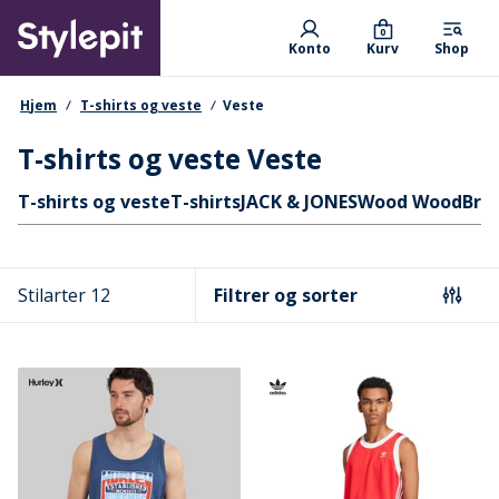
Skip
Primary departments
to
0
Konto
Kurv
Shop
main
content
navigationssti
Hjem
T-shirts og veste
Veste
T-shirts og veste Veste
Hurtige links
T-shirts og veste
T-shirts
JACK & JONES
Wood Wood
Bra
Stilarter 12
Filtrer og sorter