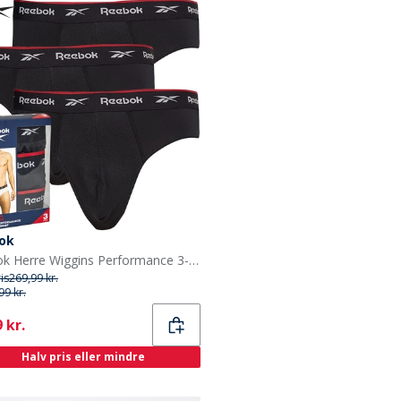
ok
Reebok Herre Wiggins Performance 3-pak Slips Sort
ris
269,99 kr.
99 kr.
ent
 kr.
Halv pris eller mindre