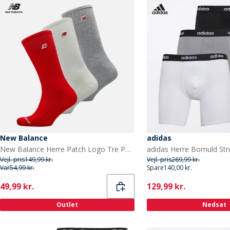
New Balance
adidas
New Balance Herre Patch Logo Tre Pak Crew Sokker Hvid/Rød
Vejl. pris
149,99 kr.
Vejl. pris
269,99 kr.
Var
54,99 kr.
Spare
140,00 kr.
Current
Current
49,99 kr.
129,99 kr.
Outlet
Nedsat