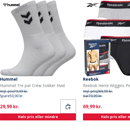
Hummel
Reebok
Hummel Tre par Crew Sokker Hvid
Vejl. pris
79,99 kr.
Vejl. pris
269,99 kr.
Spare
50,00 kr.
Var
79,99 kr.
Current
Current
29,99 kr.
69,99 kr.
Halv pris eller mindre
Halv pris eller