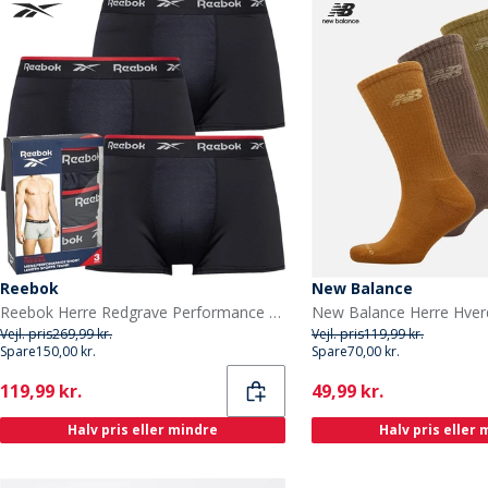
Reebok
New Balance
Reebok Herre Redgrave Performance 3-pak Shorts Trunks Sort
Vejl. pris
269,99 kr.
Vejl. pris
119,99 kr.
Spare
150,00 kr.
Spare
70,00 kr.
Current
Current
119,99 kr.
49,99 kr.
Halv pris eller mindre
Halv pris eller