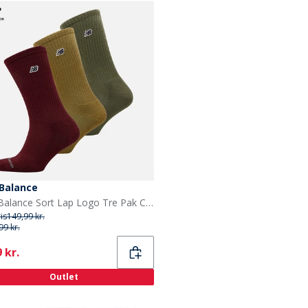
Balance
New Balance Sort Lap Logo Tre Pak Crew Sokker Brun/Rød
ris
149,99 kr.
99 kr.
ent
 kr.
Outlet