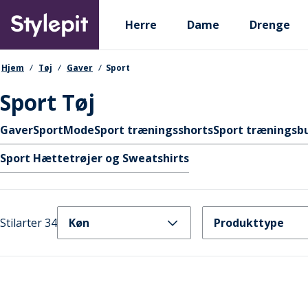
Skip
Primary departments
to
Herre
Dame
Drenge
main
content
navigationssti
Hjem
Tøj
Gaver
Sport
Sport Tøj
Hurtige links
Gaver
Sport
Mode
Sport træningsshorts
Sport træningsb
Sport Hættetrøjer og Sweatshirts
Stilarter 34
Køn
Produkttype