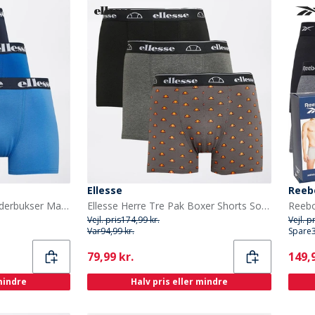
Ellesse
Reeb
Ellesse Herre Tre Pak Underbukser Marineblå / Blå
Ellesse Herre Tre Pak Boxer Shorts Sort / Koksgrå / Rød
Vejl. pris
174,99 kr.
Vejl. p
Var
94,99 kr.
Spare
Current
Curr
79,99 kr.
149,9
 mindre
Halv pris eller mindre