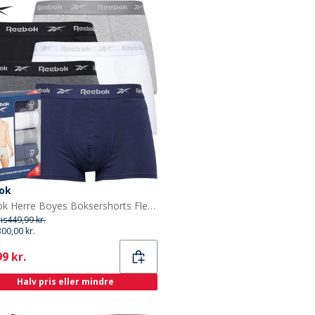
ok
Reebok Herre Boyes Boksershorts Flerfarvet
ris
449,99 kr.
300,00 kr.
ent
9 kr.
Halv pris eller mindre