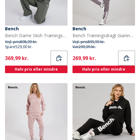
Bench
Bench
Bench Dame Siloh Træningstøj Khaki Ash
Bench Træningsdragt Gianina Antracit til Kvinder
Vejl. pris
898,99 kr.
Vejl. pris
899,99 kr.
Spare
529,00 kr.
Var
299,99 kr.
Current
Current
369,99 kr.
269,99 kr.
Halv pris eller mindre
Halv pris eller mindre