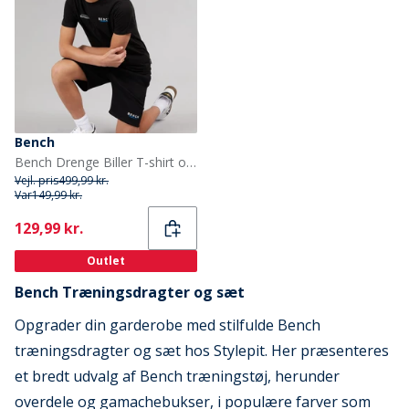
Bench
Bench Drenge Biller T-shirt og Shorts Sæt Sort
Vejl. pris
499,99 kr.
Var
149,99 kr.
Current
129,99 kr.
Outlet
Bench Træningsdragter og sæt
Opgrader din garderobe med stilfulde Bench
træningsdragter og sæt hos Stylepit. Her præsenteres
et bredt udvalg af Bench træningstøj, herunder
overdele og gamachebukser, i populære farver som