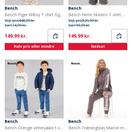
Bench
Bench
Bench Piger Wibsy T shirt Og Leggings Sæt Charcoal
Bench Herre Nuvero T-shirt Og Shorts Sæt Steel Grey
Vejl. pris
448,99 kr.
Vejl. pris
529,99 kr.
Var
174,99 kr.
Var
199,99 kr.
Current
Current
149,99 kr.
149,99 kr.
Halv pris eller mindre
Nedsat
Bench
Bench
Bench Drenge vinterjakke t-shirt og jeans sæt Blå
Bench Træningstøj Marcie med lynlås Antracit - Kvinder