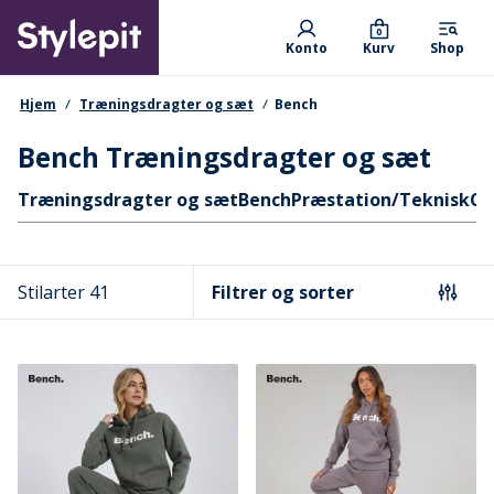
Skip
Primary departments
to
0
Konto
Kurv
Shop
main
content
navigationssti
Hjem
Træningsdragter og sæt
Bench
Bench Træningsdragter og sæt
Hurtige links
Træningsdragter og sæt
Bench
Præstation/Teknisk
Ce
Stilarter 41
Filtrer og sorter