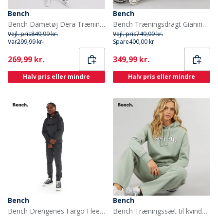
Bench
Bench
Bench Dametøj Dera Træningssæt Vasket Mørk Rosa
Bench Træningsdragt Gianina Sort til Kvinder
Vejl. pris
849,99 kr.
Vejl. pris
749,99 kr.
Var
299,99 kr.
Spare
400,00 kr.
Current
Current
269,99 kr.
349,99 kr.
Halv pris eller mindre
Halv pris eller mindre
Bench
Bench
Bench Drengenes Fargo Fleece Cargo Træningssæt Antracit
Bench Træningssæt til kvinder Siloh Salvie