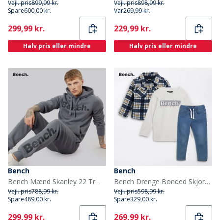
Vejl. pris
899,99 kr.
Vejl. pris
898,99 kr.
Spare
600,00 kr.
Var
269,99 kr.
Current
Current
299,99 kr.
229,99 kr.
Halv pris eller mindre
Halv pris eller mindre
Bench
Bench
Bench Mænd Skanley 22 Træningsdragt Stålgrå
Bench Drenge Bonded Skjorte T-shirt Og Jeans Sæt Navy
Vejl. pris
788,99 kr.
Vejl. pris
598,99 kr.
Spare
489,00 kr.
Spare
329,00 kr.
Current
Current
299,99 kr.
269,99 kr.