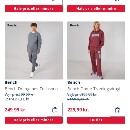
Halv pris eller mindre
Halv pris eller mindre
Bench
Bench
Bench Drengenes Techshun Træningssæt Stålgrå
Bench Dame Træningsdragt Cordovan
Vejl. pris
599,99 kr.
Vejl. pris
899,99 kr.
Spare
350,00 kr.
Var
269,99 kr.
Current
Current
249,99 kr.
229,99 kr.
Halv pris eller mindre
Outlet