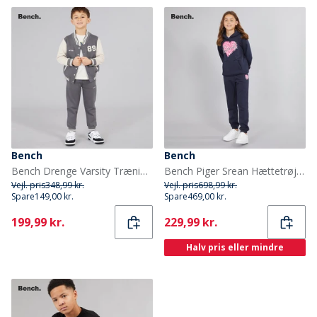
Bench
Bench
Bench Drenge Varsity Træningstøj Grå
Bench Piger Srean Hættetrøje Og Joggingbukser Træningsdragt Navy
Vejl. pris
348,99 kr.
Vejl. pris
698,99 kr.
Spare
149,00 kr.
Spare
469,00 kr.
Current
Current
199,99 kr.
229,99 kr.
Halv pris eller mindre