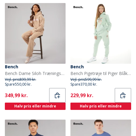
Bench
Bench
Bench Dame Siloh Træningssæt Taupe
Bench Pigetrøje til Piger Blåklokke Sage
Vejl. pris
899,99 kr.
Vejl. pris
599,99 kr.
Spare
550,00 kr.
Spare
370,00 kr.
Current
Current
349,99 kr.
229,99 kr.
Halv pris eller mindre
Halv pris eller mindre