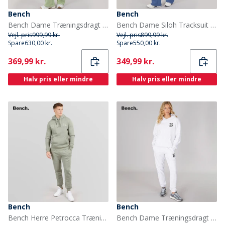
Bench
Bench
Bench Dame Træningsdragt med Lynlås Mørk Salviegrøn
Bench Dame Siloh Tracksuit Mørkeblå
Vejl. pris
999,99 kr.
Vejl. pris
899,99 kr.
Spare
630,00 kr.
Spare
550,00 kr.
Current
Current
369,99 kr.
349,99 kr.
Halv pris eller mindre
Halv pris eller mindre
Bench
Bench
Bench Herre Petrocca Træningsdragt Salvie
Bench Dame Træningsdragt Grå Melange