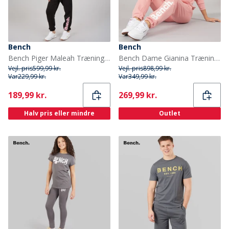
Bench
Bench
Bench Piger Maleah Træningsdragt Sort
Bench Dame Gianina Træningstøj Lyserød
Vejl. pris
599,99 kr.
Vejl. pris
898,99 kr.
Var
229,99 kr.
Var
349,99 kr.
Current
Current
189,99 kr.
269,99 kr.
Halv pris eller mindre
Outlet