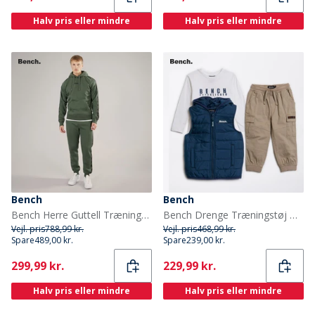
Halv pris eller mindre
Halv pris eller mindre
Bench
Bench
Bench Herre Guttell Træningsdragt med Mærkebånd Detalje Khaki
Bench Drenge Træningstøj Hvid
Vejl. pris
788,99 kr.
Vejl. pris
468,99 kr.
Spare
489,00 kr.
Spare
239,00 kr.
Current
Current
299,99 kr.
229,99 kr.
Halv pris eller mindre
Halv pris eller mindre