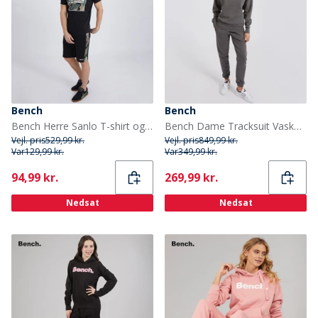
Bench
Bench
Bench Herre Sanlo T-shirt og Shorts Sæt Sort
Bench Dame Tracksuit Vasket Antracit
Vejl. pris
529,99 kr.
Vejl. pris
849,99 kr.
Var
129,99 kr.
Var
349,99 kr.
Current
Current
94,99 kr.
269,99 kr.
Nedsat
Nedsat