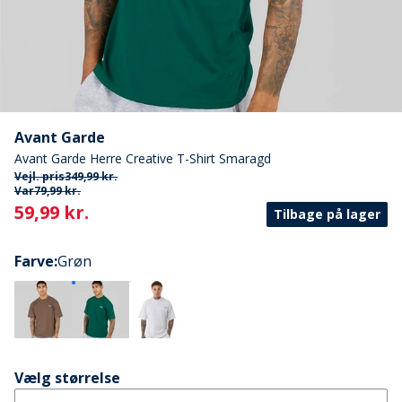
Avant Garde
Avant Garde Herre Creative T-Shirt Smaragd
Vejl. pris
349,99 kr.
Var
79,99 kr.
Current
59,99 kr.
Tilbage på lager
Farve
:
Grøn
Vælg størrelse