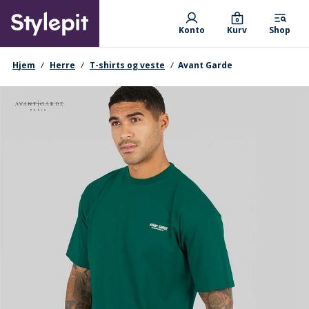
Skip
Primary departments
to
0
Konto
Kurv
Shop
main
content
navigationssti
Hjem
Herre
T-shirts og veste
Avant Garde