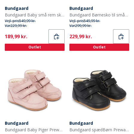
Bundgaard
Bundgaard
Bundgaard Baby små rem sko Cognac Ws
Bundgaard Børnesko til småBørn Strawberries
Vejl. pris
549,99 kr.
Vejl. pris
549,99 kr.
Var
229,99 kr.
Var
299,99 kr.
Current
Current
189,99 kr.
229,99 kr.
Outlet
Outlet
Bundgaard
Bundgaard
Bundgaard Baby Piger Prewalker II rem sko Old Rose Ws
Bundgaard spædBørn Prewalker II Strop Sko Sort