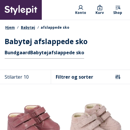
Skip
Primary departments
to
0
Konto
Kurv
Shop
main
content
navigationssti
Hjem
Babytøj
afslappede sko
Babytøj afslappede sko
Hurtige links
Bundgaard
Babytøj
afslappede sko
Stilarter 10
Filtrer og sorter