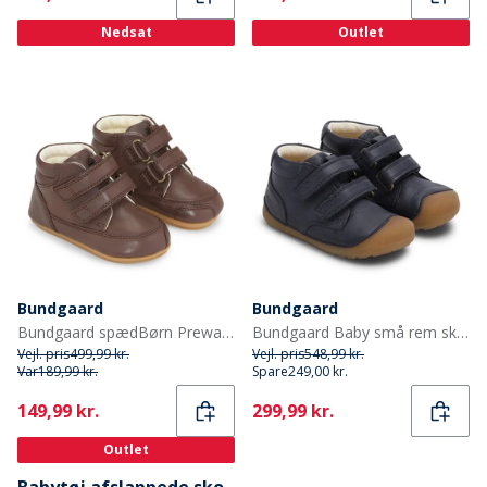
Nedsat
Outlet
Bundgaard
Bundgaard
Bundgaard spædBørn Prewalker II Strop Sko Brown Ws
Bundgaard Baby små rem sko Night Sky Ws
Vejl. pris
499,99 kr.
Vejl. pris
548,99 kr.
Var
189,99 kr.
Spare
249,00 kr.
Current
Current
149,99 kr.
299,99 kr.
Outlet