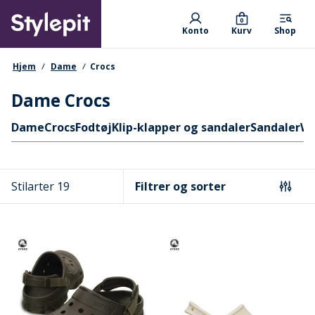
Skip
Primary departments
to
0
Konto
Kurv
Shop
main
content
navigationssti
Hjem
Dame
Crocs
Dame Crocs
Hurtige links
Dame
Crocs
Fodtøj
Klip-klapper og sandaler
Sandaler
W
Stilarter 19
Filtrer og sorter