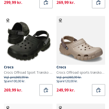
Current
Current
299,99 kr.
269,99 kr.
Crocs
Crocs
Crocs Offroad Sport Træsko Sort/Grafit
Crocs Offroad sports træsko Cobblestone/Truffle
Vejl. pris
369,99 kr.
Vejl. pris
369,99 kr.
Spare
100,00 kr.
Spare
120,00 kr.
Current
Current
269,99 kr.
249,99 kr.