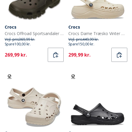
Crocs
Crocs
Crocs Offroad Sportsandaler Espresso/Valnød
Crocs Dame Træsko Vinter Hvid
Vejl. pris
369,99 kr.
Vejl. pris
449,99 kr.
Spare
100,00 kr.
Spare
150,00 kr.
Current
Current
269,99 kr.
299,99 kr.