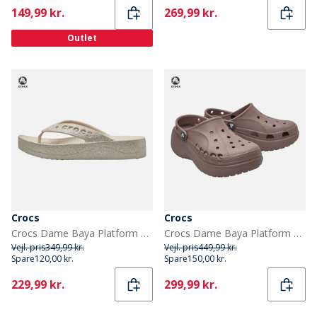
Current
Current
149,99 kr.
269,99 kr.
Outlet
Crocs
Crocs
Crocs Dame Baya Platform Glitter Flip Flops Stucco
Crocs Dame Baya Platform Træsko Truffle
Vejl. pris
349,99 kr.
Vejl. pris
449,99 kr.
Spare
120,00 kr.
Spare
150,00 kr.
Current
Current
229,99 kr.
299,99 kr.