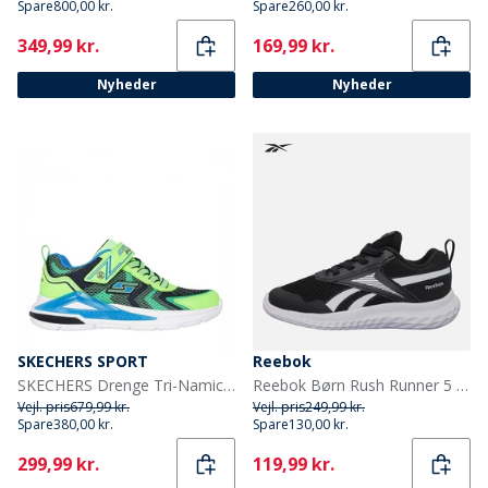
Spare
800,00 kr.
Spare
260,00 kr.
Current
Current
349,99 kr.
169,99 kr.
Nyheder
Nyheder
SKECHERS SPORT
Reebok
SKECHERS Drenge Tri-Namics Sneakers Grøn
Reebok Børn Rush Runner 5 Elastiksnørebånd Neutrale Løbesko Sort/Sort/Hvid
Vejl. pris
679,99 kr.
Vejl. pris
249,99 kr.
Spare
380,00 kr.
Spare
130,00 kr.
Current
Current
299,99 kr.
119,99 kr.