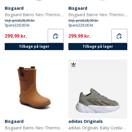
Bisgaard
Bisgaard
Bisgaard Børns Neo Thermo Gummistøvler Sort
Bisgaard Børne Neo Thermo Gummistøvler Grøn
Vejl. pris
528,99 kr.
Vejl. pris
528,99 kr.
Spare
229,00 kr.
Spare
229,00 kr.
Current
Current
299,99 kr.
299,99 kr.
Tilbage på lager
Tilbage på lager
Bisgaard
adidas Originals
Bisgaard Børns Neo Thermo Gummistøvler Kamel
adidas Originals Baby Ozelia Elastisk Snørebånd Træningssko Silver Pebble/Focus Olive/Cloud White