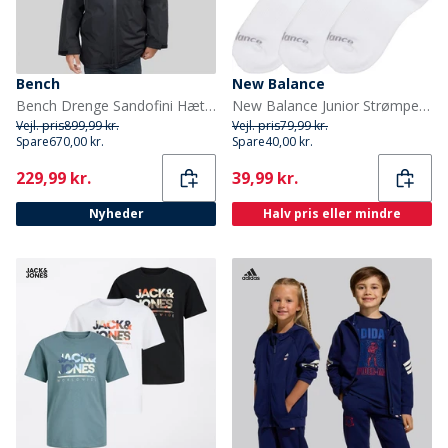
Bench
New Balance
Bench Drenge Sandofini Hættejakke Sort
New Balance Junior Strømper med Polstring 3-pak Hvid
Vejl. pris
899,99 kr.
Vejl. pris
79,99 kr.
Spare
670,00 kr.
Spare
40,00 kr.
Current
Current
229,99 kr.
39,99 kr.
Nyheder
Halv pris eller mindre