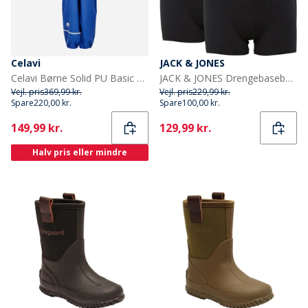
Celavi
JACK & JONES
Celavi Børne Solid PU Basic Regntøj Sæt Havblå Oceanblue
JACK & JONES Drengebaseboksere 5-pak Sort
Vejl. pris
369,99 kr.
Vejl. pris
229,99 kr.
Spare
220,00 kr.
Spare
100,00 kr.
Current
Current
149,99 kr.
129,99 kr.
Halv pris eller mindre