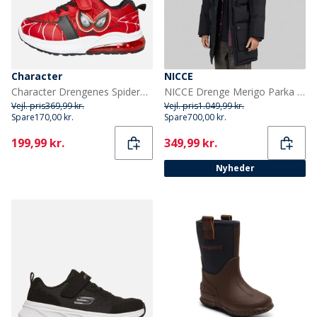
Character
NICCE
Character Drengenes Spiderman Øjne Lys Op Træningssko Røde
NICCE Drenge Merigo Parka Jakke Sort
Vejl. pris
369,99 kr.
Vejl. pris
1.049,99 kr.
Spare
170,00 kr.
Spare
700,00 kr.
Current
Current
199,99 kr.
349,99 kr.
Nyheder