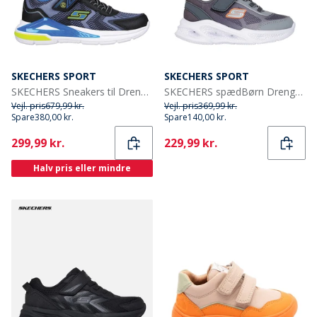
SKECHERS SPORT
SKECHERS SPORT
SKECHERS Sneakers til Drenge Tri-Namics Sort
SKECHERS spædBørn Drenge Meteor - Lights Krendox Sneakers Grå
Vejl. pris
679,99 kr.
Vejl. pris
369,99 kr.
Spare
380,00 kr.
Spare
140,00 kr.
Current
Current
299,99 kr.
229,99 kr.
Halv pris eller mindre