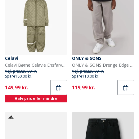
Celavi
ONLY & SONS
Celavi Børne Celavie Ensfarvet Basis Termosæt Khaki
ONLY & SONS Drenge Edge Lige Pasform Jeans Light Grey Denim
Vejl. pris
329,99 kr.
Vejl. pris
229,99 kr.
Spare
180,00 kr.
Spare
110,00 kr.
Current
Current
149,99 kr.
119,99 kr.
Halv pris eller mindre