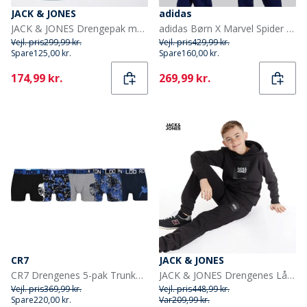
JACK & JONES
adidas
JACK & JONES Drengepak med 3 Luke T-shirts Sort
adidas Børn X Marvel Spider Man Træningsbluse Dark Blue/Off White
Vejl. pris
299,99 kr.
Vejl. pris
429,99 kr.
Spare
125,00 kr.
Spare
160,00 kr.
Current
Current
174,99 kr.
269,99 kr.
CR7
JACK & JONES
CR7 Drengenes 5-pak Trunker Multifarvet
JACK & JONES Drengenes Lås Træningsdragt Sort
Vejl. pris
369,99 kr.
Vejl. pris
448,99 kr.
Spare
220,00 kr.
Var
209,99 kr.