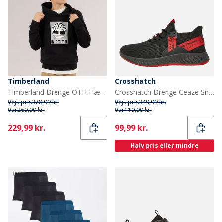
Timberland
Crosshatch
Timberland Drenge OTH Hættetrøje Black Black
Crosshatch Drenge Ceaze Sneakers Flerfarvet
Vejl. pris
378,99 kr.
Vejl. pris
349,99 kr.
Var
269,99 kr.
Var
119,99 kr.
Current
Current
229,99 kr.
99,99 kr.
Halv pris eller mindre