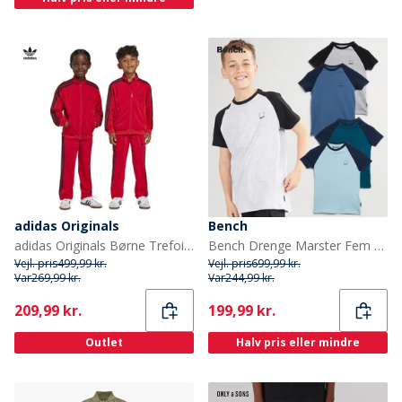
adidas Originals
Bench
adidas Originals Børne Trefoil Firebird Tracksuit Better Scarlet/Sort
Bench Drenge Marster Fem Pakke T-Shirts Gråmeleret / Is / Blågrøn / Hvid / Skiferblå
Vejl. pris
499,99 kr.
Vejl. pris
699,99 kr.
Var
269,99 kr.
Var
244,99 kr.
Current
Current
209,99 kr.
199,99 kr.
Outlet
Halv pris eller mindre