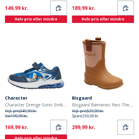
Current
Current
149,99 kr.
189,99 kr.
Halv pris eller mindre
Halv pris eller mindre
Character
Bisgaard
Character Drenge Sonic Emboss Lights Sneakers Blå/Multi
Bisgaard Børnenes Neo Thermo Gummistøvler Nud
Vejl. pris
349,99 kr.
Vejl. pris
529,99 kr.
Var
199,99 kr.
Spare
230,00 kr.
Current
Current
169,99 kr.
299,99 kr.
Halv pris eller mindre