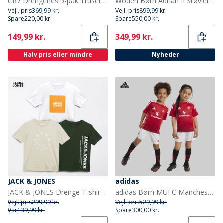
CR7 Drengenes 5-pak Truser Multifarvet
Woden Børn Adrian II Støvler 849 Ballerina
Vejl. pris
369,99 kr.
Vejl. pris
899,99 kr.
Spare
220,00 kr.
Spare
550,00 kr.
Current
Current
149,99 kr.
349,99 kr.
Halv pris eller mindre
Nyheder
JACK & JONES
adidas
JACK & JONES Drenge T-shirts Jason 3-pak Sort
adidas Børn MUFC Manchester United 24/25 Hjemme Mini Sæt Mufc Red
Vejl. pris
299,99 kr.
Vejl. pris
529,99 kr.
Var
139,99 kr.
Spare
300,00 kr.