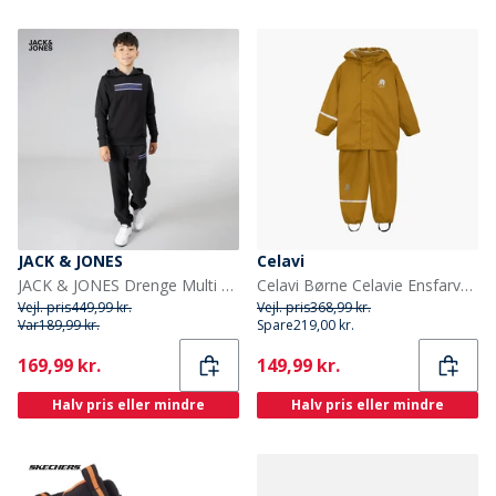
JACK & JONES
Celavi
JACK & JONES Drenge Multi Træningstøj Sort
Celavi Børne Celavie Ensfarvet PU Basis Regntøjs Sæt Buckthorn Brown
Vejl. pris
449,99 kr.
Vejl. pris
368,99 kr.
Var
189,99 kr.
Spare
219,00 kr.
Current
Current
169,99 kr.
149,99 kr.
Halv pris eller mindre
Halv pris eller mindre