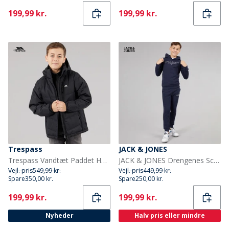
Current
Current
199,99 kr.
199,99 kr.
Trespass
JACK & JONES
Trespass Vandtæt Paddet Hættejakke til Drenge Figo Sort
JACK & JONES Drengenes Scripted Tracksuit Blå Blazer
Vejl. pris
549,99 kr.
Vejl. pris
449,99 kr.
Spare
350,00 kr.
Spare
250,00 kr.
Current
Current
199,99 kr.
199,99 kr.
Nyheder
Halv pris eller mindre