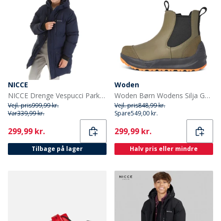
NICCE
Woden
NICCE Drenge Vespucci Parka Blå
Woden Børn Wodens Silja Gummistøvler 295 Dark Olive
Vejl. pris
999,99 kr.
Vejl. pris
848,99 kr.
Var
339,99 kr.
Spare
549,00 kr.
Current
Current
299,99 kr.
299,99 kr.
Tilbage på lager
Halv pris eller mindre