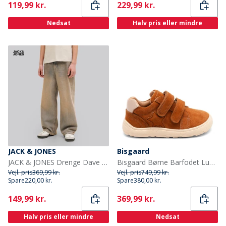
Current
Current
119,99 kr.
229,99 kr.
Nedsat
Halv pris eller mindre
JACK & JONES
Bisgaard
JACK & JONES Drenge Dave Original St 263 Baggy Fit Jeans Blue Denim
Bisgaard Børne Barfodet Luna Sko Cacao
Vejl. pris
369,99 kr.
Vejl. pris
749,99 kr.
Spare
220,00 kr.
Spare
380,00 kr.
Current
Current
149,99 kr.
369,99 kr.
Halv pris eller mindre
Nedsat