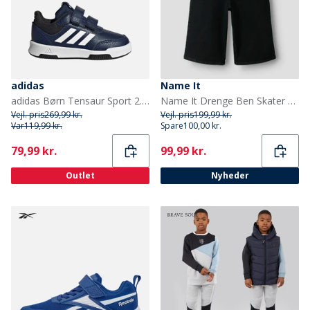
adidas
Name It
adidas Børn Tensaur Sport 2.0 Træningssko Dark Blue/Footwear White/Core Black
Name It Drenge Ben Skater Denim Jorts Black Denim
Vejl. pris
269,99 kr.
Vejl. pris
199,99 kr.
Var
119,99 kr.
Spare
100,00 kr.
Current
Current
79,99 kr.
99,99 kr.
Outlet
Nyheder