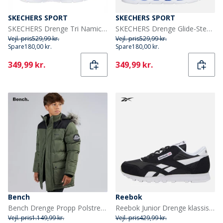
SKECHERS SPORT
SKECHERS SPORT
SKECHERS Drenge Tri Namics 2. 0 Sneakers Blå
SKECHERS Drenge Glide-Step Lys Sneakers Gray
Vejl. pris
529,99 kr.
Vejl. pris
529,99 kr.
Spare
180,00 kr.
Spare
180,00 kr.
Current
Current
349,99 kr.
349,99 kr.
Bench
Reebok
Bench Drenge Propp Polstret Parka Frakke Khaki
Reebok Junior Drenge klassiske nylon træningssko Sort/Sort/Hvid
Vejl. pris
1.149,99 kr.
Vejl. pris
429,99 kr.