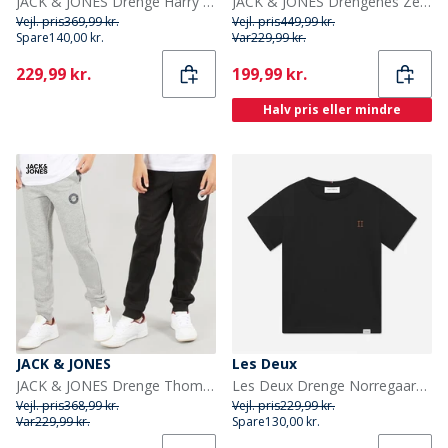
JACK & JONES Drenge Harry Træningstøj Alloy
JACK & JONES Drengenes Zero Træningsdragt sort
Vejl. pris
369,99 kr.
Vejl. pris
449,99 kr.
Spare
140,00 kr.
Var
229,99 kr.
Current
Current
229,99 kr.
199,99 kr.
Halv pris eller mindre
JACK & JONES
Les Deux
JACK & JONES Drenge Thomas Joggingbukser 2-pak Lys grå Melange/Sort
Les Deux Drenge Norregaard T Shirt Sort/Orange
Vejl. pris
368,99 kr.
Vejl. pris
229,99 kr.
Var
229,99 kr.
Spare
130,00 kr.