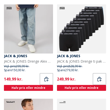
JACK & JONES
JACK & JONES
JACK & JONES Drenge Alex Orginal AKM 308 Baggy Fit Jeans Blue Denim
JACK & JONES Drenge ti pak bokser trusser Sort
Vejl. pris
299,99 kr.
Vejl. pris
528,99 kr.
Spare
150,00 kr.
Spare
279,00 kr.
Current
Current
149,99 kr.
249,99 kr.
Halv pris eller mindre
Halv pris eller mindre