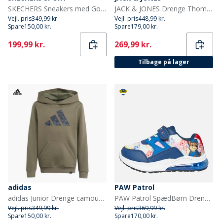
SKECHERS Sneakers med Gore & Strap til små Drenge Erupters IV med lys sort orange
JACK & JONES Drenge Thomas To-Pak Hoodies Lysegrå Melange/Sort
Vejl. pris
349,99 kr.
Vejl. pris
448,99 kr.
Spare
150,00 kr.
Spare
179,00 kr.
Current
Current
199,99 kr.
269,99 kr.
Tilbage på lager
adidas
PAW Patrol
adidas Junior Drenge camouflage grafisk hættetrøje Olive Strata
PAW Patrol SpædBørn Drenge Jak Sko Med Lys Blå/Multi
Vejl. pris
349,99 kr.
Vejl. pris
369,99 kr.
Spare
150,00 kr.
Spare
170,00 kr.