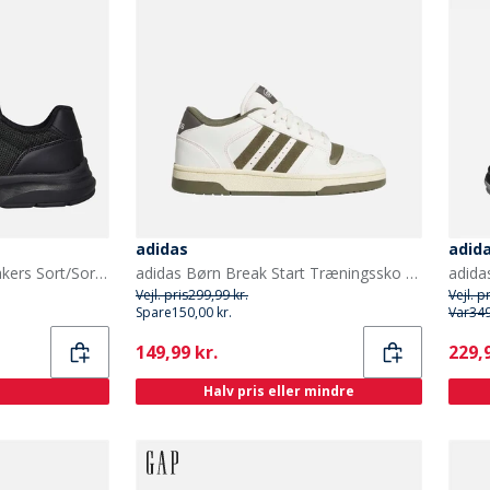
adidas
adida
Levi's Junior Harlem Sneakers Sort/Sort 0562 Black Black 0562
adidas Børn Break Start Træningssko Chalk White/Olive Strata/Charcoal
Vejl. pris
299,99 kr.
Vejl. p
Spare
150,00 kr.
Var
349
Current
Curr
149,99 kr.
229,9
Halv pris eller mindre