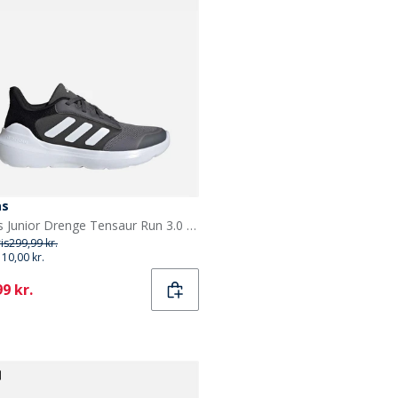
as
adidas Junior Drenge Tensaur Run 3.0 træningssko Grey Four/Cloud White/Core Black
ris
299,99 kr.
110,00 kr.
ent
9 kr.