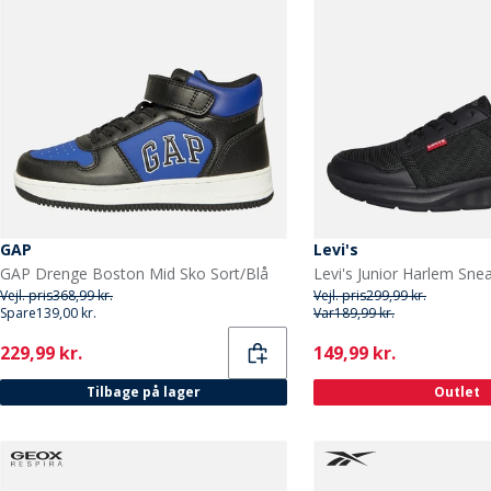
GAP
Levi's
GAP Drenge Boston Mid Sko Sort/Blå
Vejl. pris
368,99 kr.
Vejl. pris
299,99 kr.
Spare
139,00 kr.
Var
189,99 kr.
Current
Current
229,99 kr.
149,99 kr.
Tilbage på lager
Outlet