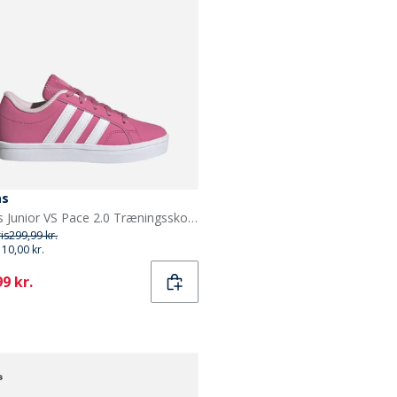
as
adidas Junior VS Pace 2.0 Træningssko Pink Fusion/Cloud White/Clear Pink
ris
299,99 kr.
110,00 kr.
ent
9 kr.