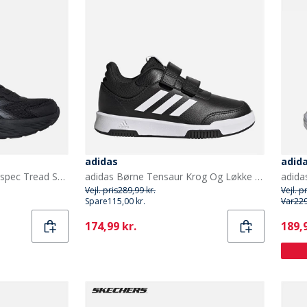
adidas
adida
SKECHERS Drenge Microspec Tread Sneakers Sort
adidas Børne Tensaur Krog Og Løkke Velcro Træningssko Core Black/Cloud White/Core Black
Vejl. pris
289,99 kr.
Vejl. p
Spare
115,00 kr.
Var
229
Current
Curr
174,99 kr.
189,9