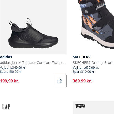
adidas
SKECHERS
adidas Junior Tensaur Comfort Træningssko Core Black/Grey Six/Grey Six
Vejl. pris
349,99 kr.
Vejl. pris
679,99 kr.
Spare
150,00 kr.
Spare
310,00 kr.
Current
Current
199,99 kr.
369,99 kr.