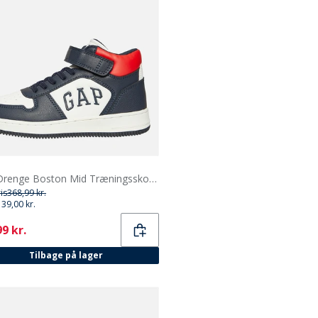
GAP Drenge Boston Mid Træningssko Navy/Rød
ris
368,99 kr.
139,00 kr.
ent
9 kr.
Tilbage på lager