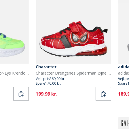
Character
adid
SKECHERS Drenge Meteor-Lys Krendox Sneakers Blå
Character Drengenes Spiderman Øjne Lys Op Træningssko Røde
Vejl. pris
369,99 kr.
Vejl. p
Spare
170,00 kr.
Spare
Current
Curr
199,99 kr.
189,9