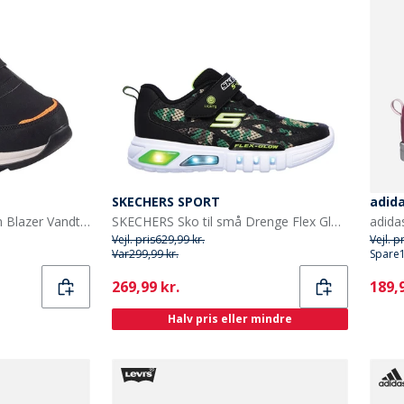
SKECHERS SPORT
adid
SKECHERS Drenge Storm Blazer Vandtæt Dobbelt Rem Lysende Sneakers Koksgrå Sort
SKECHERS Sko til små Drenge Flex Glow Rondler Camouflage
Vejl. pris
629,99 kr.
Vejl. p
Var
299,99 kr.
Spare
Current
Curr
269,99 kr.
189,9
Halv pris eller mindre