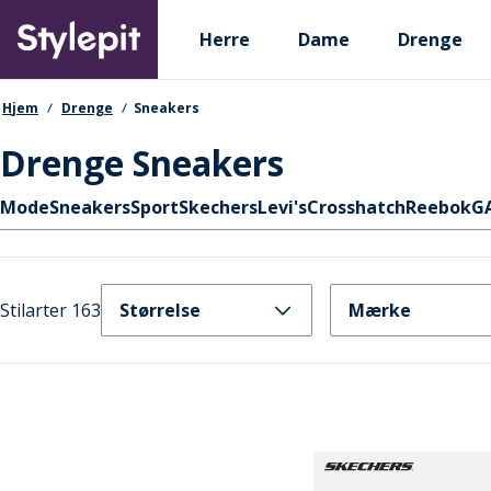
Skip
Primary departments
to
Herre
Dame
Drenge
main
content
navigationssti
Hjem
Drenge
Sneakers
Drenge Sneakers
Hurtige links
Mode
Sneakers
Sport
Skechers
Levi's
Crosshatch
Reebok
G
Stilarter 163
Størrelse
Mærke