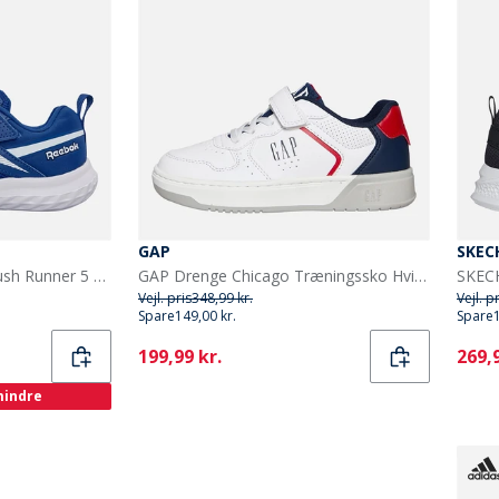
GAP
SKEC
Reebok Børneløbesko Rush Runner 5 med elastiksnørebånd og velcrorem Neutral Vector Blue/Vector Blue/Hvid
GAP Drenge Chicago Træningssko Hvid/Marineblå/Rød White Navy Red
Vejl. pris
348,99 kr.
Vejl. p
Spare
149,00 kr.
Spare
Current
Curr
199,99 kr.
269,9
 mindre