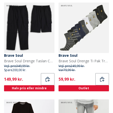
Brave Soul
Brave Soul
Brave Soul Drenge Taslan Cargo Bukser Sort
Brave Soul Drenge Ti Pak Trænings Sokker Multi
Vejl. pris
349,99 kr.
Vejl. pris
249,99 kr.
Spare
200,00 kr.
Var
79,99 kr.
Current
Current
149,99 kr.
59,99 kr.
Halv pris eller mindre
Outlet