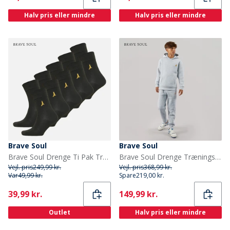
Halv pris eller mindre
Halv pris eller mindre
Brave Soul
Brave Soul
Brave Soul Drenge Ti Pak Trænings Sokker Sort
Brave Soul Drenge Træningsdragt Lysegrå Melange
Vejl. pris
249,99 kr.
Vejl. pris
368,99 kr.
Var
49,99 kr.
Spare
219,00 kr.
Current
Current
39,99 kr.
149,99 kr.
Outlet
Halv pris eller mindre