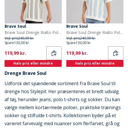
Brave Soul
Brave Soul
Brave Soul Drenge Rialto Polo Shirt Creme/Lys Grøn/Mellem Grøn Cream/Lt Green/Mid Green
Brave Soul Drenge Rialto Polo Shirt Cream/Pale Blue/Lt Grey
Vejl. pris
249,99 kr.
Vejl. pris
249,99 kr.
Spare
130,00 kr.
Spare
130,00 kr.
Current
Current
119,99 kr.
119,99 kr.
Halv pris eller mindre
Halv pris eller mindre
Drenge Brave Soul
Udforsk det spændende sortiment fra Brave Soul til
drenge hos Stylepit. Her præsenteres et bredt udvalg
af tøj, herunder jeans, polo t-shirts og sokker. Du kan
vælge mellem kortærmede poloer, praktiske trænings
sokker og stilfulde t-shirts. Kollektionen byder på et
varieret farvevalg med nuancer som flerfarvet, grå og