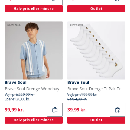
Halv pris eller mindre
Outlet
Brave Soul
Brave Soul
Brave Soul Drenge Woodhay Polo Shirt Steel Blue
Brave Soul Drenge Ti Pak Trænings Sokker Hvid
Vejl. pris
229,99 kr.
Vejl. pris
199,99 kr.
Spare
130,00 kr.
Var
54,99 kr.
Current
Current
99,99 kr.
39,99 kr.
Halv pris eller mindre
Outlet