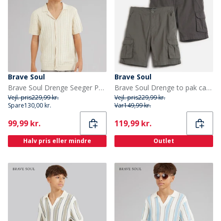
Brave Soul
Brave Soul
Brave Soul Drenge Seeger Polo Skjorte Ecru Marl
Brave Soul Drenge to pak cargoshorts mørkegrå/navy Dark Grey / Navy
Vejl. pris
229,99 kr.
Vejl. pris
229,99 kr.
Spare
130,00 kr.
Var
149,99 kr.
Current
Current
99,99 kr.
119,99 kr.
Halv pris eller mindre
Outlet