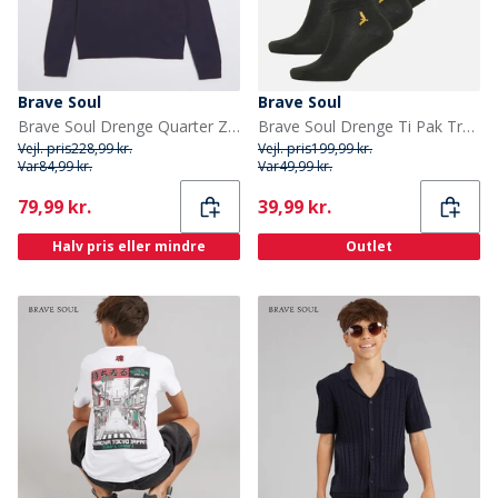
Brave Soul
Brave Soul
Brave Soul Drenge Quarter Zip Jumper Midnat Navy
Brave Soul Drenge Ti Pak Trænings Sokker Sort
Vejl. pris
228,99 kr.
Vejl. pris
199,99 kr.
Var
84,99 kr.
Var
49,99 kr.
Current
Current
79,99 kr.
39,99 kr.
Halv pris eller mindre
Outlet