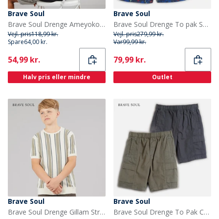
Brave Soul
Brave Soul
Brave Soul Drenge Ameyoko T Shirt Jet Sort/Multi Farve
Brave Soul Drenge To pak Svømme shorts Rød/Multi print Red + Multi Print
Vejl. pris
118,99 kr.
Vejl. pris
279,99 kr.
Spare
64,00 kr.
Var
99,99 kr.
Current
Current
54,99 kr.
79,99 kr.
Halv pris eller mindre
Outlet
Brave Soul
Brave Soul
Brave Soul Drenge Gillam Strikket T-shirt Cream/Light Green/Mid Green
Brave Soul Drenge To Pak Cargo Shorts Navy/Grå Navy / Grey