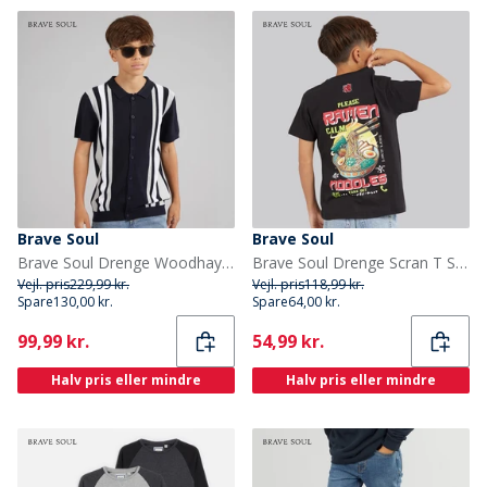
Brave Soul
Brave Soul
Brave Soul Drenge Woodhay Polo Shirt Navy
Brave Soul Drenge Scran T Shirt Jet Sort/Multifarve
Vejl. pris
229,99 kr.
Vejl. pris
118,99 kr.
Spare
130,00 kr.
Spare
64,00 kr.
Current
Current
99,99 kr.
54,99 kr.
Halv pris eller mindre
Halv pris eller mindre