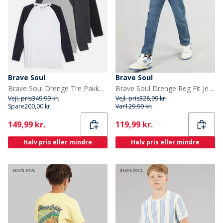
Brave Soul
Brave Soul
Brave Soul Drenge Tre Pakke Raglan T-Shirts Multi
Brave Soul Drenge Reg Fit Jeans Mellemblå
Vejl. pris
349,99 kr.
Vejl. pris
328,99 kr.
Spare
200,00 kr.
Var
129,99 kr.
Current
Current
149,99 kr.
119,99 kr.
Halv pris eller mindre
Halv pris eller mindre