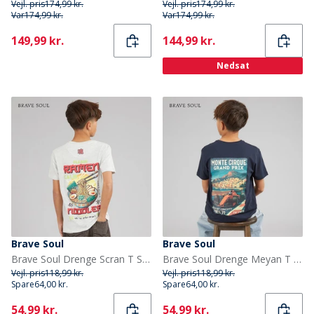
Vejl. pris
174,99 kr.
Vejl. pris
174,99 kr.
Var
174,99 kr.
Var
174,99 kr.
Current
Current
149,99 kr.
144,99 kr.
Nedsat
Brave Soul
Brave Soul
Brave Soul Drenge Scran T Shirt Ecru Marl/Multi Farve
Brave Soul Drenge Meyan T Shirt Marineblå/Multifarvet Print Navy/Multi-Colour Print
Vejl. pris
118,99 kr.
Vejl. pris
118,99 kr.
Spare
64,00 kr.
Spare
64,00 kr.
Current
Current
54,99 kr.
54,99 kr.