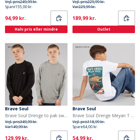
Vejl. pris
249,99 kr.
Vejl. pris
229,99 kr.
Spare
155,00 kr.
Var
229,99 kr.
Current
Current
94,99 kr.
189,99 kr.
Halv pris eller mindre
Outlet
Brave Soul
Brave Soul
Brave Soul Drenge to pak sweatre sort/sølvgrå melange
Brave Soul Drenge Meyan T Shirt Optic Hvid/Multifarvet
Vejl. pris
349,99 kr.
Vejl. pris
118,99 kr.
Var
149,99 kr.
Spare
64,00 kr.
Current
Current
129,99 kr.
54,99 kr.