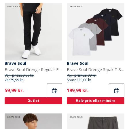
Brave Soul
Brave Soul
Brave Soul Drenge Regular Fit Jeans Sort
Brave Soul Drenge 5-pak T-Shirts Multi
Vejl. pris
329,99 kr.
Vejl. pris
428,99 kr.
Var
79,99 kr.
Spare
229,00 kr.
Current
Current
59,99 kr.
199,99 kr.
Outlet
Halv pris eller mindre