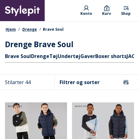
Skip
Primary departments
to
0
Konto
Kurv
Shop
main
content
navigationssti
Hjem
Drenge
Brave Soul
Drenge Brave Soul
Hurtige links
Brave Soul
Drenge
Tøj
Undertøj
Gaver
Boxer shorts
JACK
Stilarter 44
Filtrer og sorter