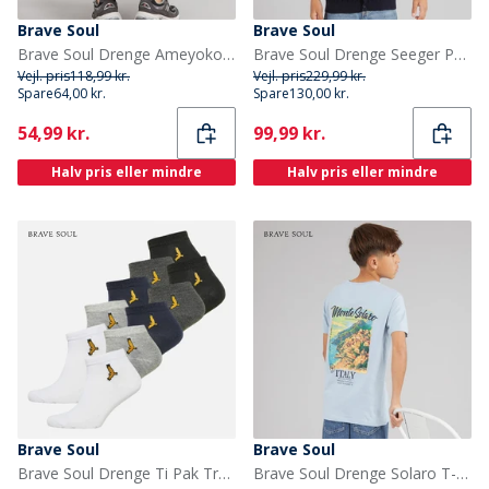
Brave Soul
Brave Soul
Brave Soul Drenge Ameyoko T shirt Optisk Hvid/Multifarve
Brave Soul Drenge Seeger Polo Skjorte Navy
Vejl. pris
118,99 kr.
Vejl. pris
229,99 kr.
Spare
64,00 kr.
Spare
130,00 kr.
Current
Current
54,99 kr.
99,99 kr.
Halv pris eller mindre
Halv pris eller mindre
Brave Soul
Brave Soul
Brave Soul Drenge Ti Pak Trænings Sokker Multi
Brave Soul Drenge Solaro T-shirt Light Blue/Multi-Colour