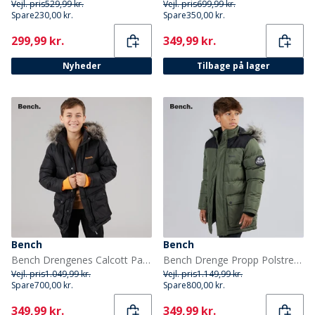
Vejl. pris
529,99 kr.
Vejl. pris
699,99 kr.
Spare
230,00 kr.
Spare
350,00 kr.
Current
Current
299,99 kr.
349,99 kr.
Nyheder
Tilbage på lager
Bench
Bench
Bench Drengenes Calcott Parka Jakke Sort
Bench Drenge Propp Polstret Parka Frakke Khaki
Vejl. pris
1.049,99 kr.
Vejl. pris
1.149,99 kr.
Spare
700,00 kr.
Spare
800,00 kr.
Current
Current
349,99 kr.
349,99 kr.