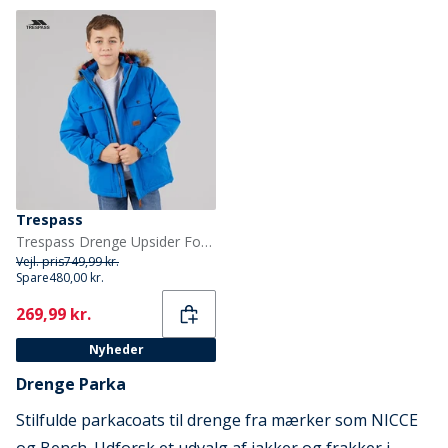
Trespass
Trespass Drenge Upsider Foret Vandtæt Parka Blå
Vejl. pris
749,99 kr.
Spare
480,00 kr.
Current
269,99 kr.
Nyheder
Drenge Parka
Stilfulde parkacoats til drenge fra mærker som NICCE