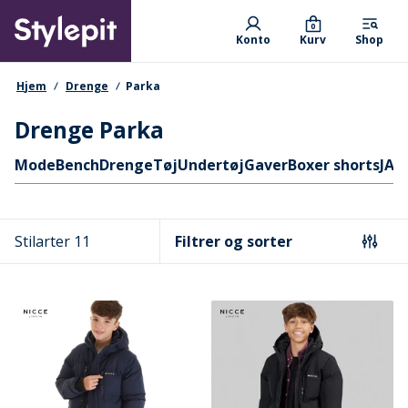
Skip
Primary departments
to
0
Konto
Kurv
Shop
main
content
navigationssti
Hjem
Drenge
Parka
Drenge Parka
Hurtige links
Mode
Bench
Drenge
Tøj
Undertøj
Gaver
Boxer shorts
JAC
Stilarter 11
Filtrer og sorter