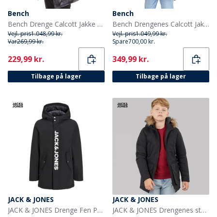
Bench
Bench
Bench Drenge Calcott Jakke Sort Digi Camo
Bench Drengenes Calcott Jakke Blå
Vejl. pris
1.048,99 kr.
Vejl. pris
1.049,99 kr.
Var
269,99 kr.
Spare
700,00 kr.
Current
Current
229,99 kr.
349,99 kr.
Tilbage på lager
Tilbage på lager
JACK & JONES
JACK & JONES
JACK & JONES Drenge Fen Parka Sort
JACK & JONES Drengenes store parka med aftagelig pels Sort