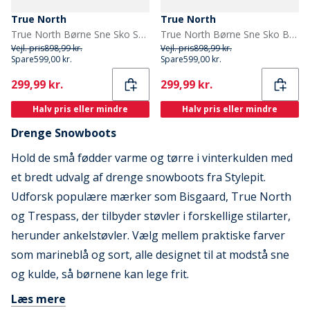
True North
True North
True North Børne Sne Sko Sort
True North Børne Sne Sko Brun
Vejl. pris
898,99 kr.
Vejl. pris
898,99 kr.
Spare
599,00 kr.
Spare
599,00 kr.
Current
Current
299,99 kr.
299,99 kr.
Halv pris eller mindre
Halv pris eller mindre
Drenge Snowboots
Hold de små fødder varme og tørre i vinterkulden med
et bredt udvalg af drenge snowboots fra Stylepit.
Udforsk populære mærker som Bisgaard, True North
og Trespass, der tilbyder støvler i forskellige stilarter,
herunder ankelstøvler. Vælg mellem praktiske farver
som marineblå og sort, alle designet til at modstå sne
og kulde, så børnene kan lege frit.
Læs mere