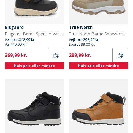
Bisgaard
True North
Bisgaard Børne Spencer Vandtætte Tex Støvler Navy
True North Børne Snowstorm Sko Sand
Vejl. pris
848,99 kr.
Vejl. pris
898,99 kr.
Var
449,99 kr.
Spare
599,00 kr.
Current
Current
369,99 kr.
299,99 kr.
Halv pris eller mindre
Halv pris eller mindre