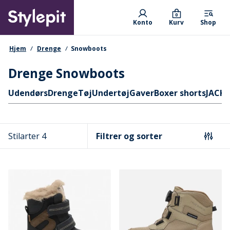
Skip
Primary departments
to
0
Konto
Kurv
Shop
main
content
navigationssti
Hjem
Drenge
Snowboots
Drenge Snowboots
Hurtige links
Udendørs
Drenge
Tøj
Undertøj
Gaver
Boxer shorts
JACK 
Stilarter 4
Filtrer og sorter