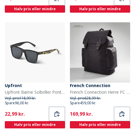
Halv pris eller mindre
Halv pris eller mindre
Upfront
French Connection
Upfront Børne Solbriller Pont St Pitch-Dark
French Connection Herre FC Rygsække Sort
Vejl. pris
118,99 kr.
Vejl. pris
628,99 kr.
Spare
96,00 kr.
Spare
459,00 kr.
Current
Current
22,99 kr.
169,99 kr.
Halv pris eller mindre
Halv pris eller mindre