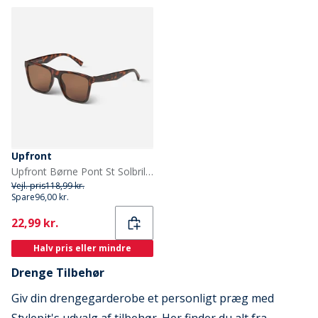
Upfront
Upfront Børne Pont St Solbriller Medium Brown
Vejl. pris
118,99 kr.
Spare
96,00 kr.
Current
22,99 kr.
Halv pris eller mindre
Drenge Tilbehør
Giv din drengegarderobe et personligt præg med