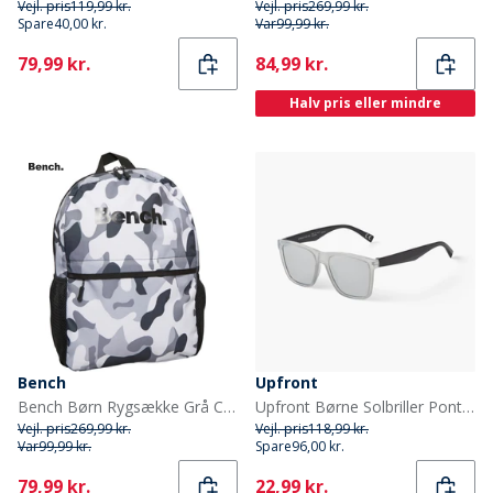
Vejl. pris
119,99 kr.
Vejl. pris
269,99 kr.
Spare
40,00 kr.
Var
99,99 kr.
Current
Current
79,99 kr.
84,99 kr.
Halv pris eller mindre
Bench
Upfront
Bench Børn Rygsække Grå Camouflage
Upfront Børne Solbriller Pont St Light Grey
Vejl. pris
269,99 kr.
Vejl. pris
118,99 kr.
Var
99,99 kr.
Spare
96,00 kr.
Current
Current
79,99 kr.
22,99 kr.