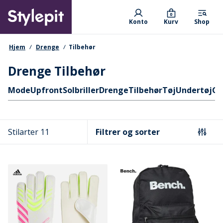
Skip
Primary departments
to
0
Konto
Kurv
Shop
main
content
navigationssti
Hjem
Drenge
Tilbehør
Drenge Tilbehør
Hurtige links
Mode
Upfront
Solbriller
Drenge
Tilbehør
Tøj
Undertøj
Ga
Stilarter 11
Filtrer og sorter