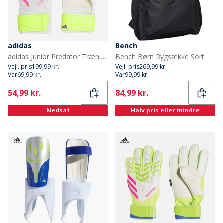
adidas
Bench
adidas Junior Predator Trænings Målmands handsker Hvid/Lucid Lemon/Lucid Pink
Bench Børn Rygsække Sort
Vejl. pris
199,99 kr.
Vejl. pris
269,99 kr.
Var
69,99 kr.
Var
99,99 kr.
Current
Current
54,99 kr.
84,99 kr.
Nedsat
Halv pris eller mindre