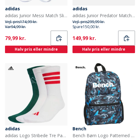
adidas
adidas
adidas Junior Messi Match Slip In Skinnebensklaver Silver Metallic/Lucid Blue/Solar Yellow
adidas Junior Predator Match Finger Save Målmandshandsker Lucid Lemon/Hvid/Lucid Pink
Vejl. pris
174,99 kr.
Vejl. pris
299,99 kr.
Var
94,99 kr.
Spare
150,00 kr.
Current
Current
79,99 kr.
149,99 kr.
Halv pris eller mindre
Halv pris eller mindre
adidas
Bench
adidas Logo Stribede Tre Pak Strømper Hvid/Hvid/Powder Plum
Bench Børn Logo Patterned Rygsække Flerfarvet