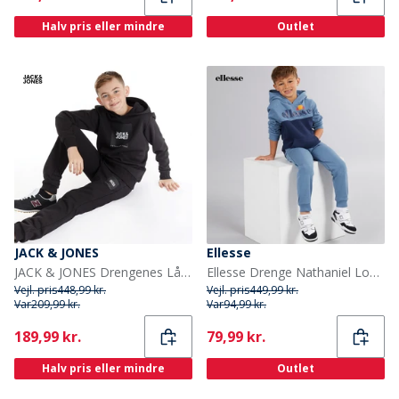
Halv pris eller mindre
Outlet
JACK & JONES
Ellesse
JACK & JONES Drengenes Lås Træningsdragt Sort
Ellesse Drenge Nathaniel Logo Træningsdragt Blå
Vejl. pris
448,99 kr.
Vejl. pris
449,99 kr.
Var
209,99 kr.
Var
94,99 kr.
Current
Current
189,99 kr.
79,99 kr.
Halv pris eller mindre
Outlet