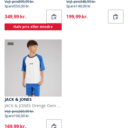
Vejl. pris
899,99 kr.
Vejl. pris
348,99 kr.
Spare
550,00 kr.
Spare
149,00 kr.
Current
Current
349,99 kr.
199,99 kr.
Halv pris eller mindre
JACK & JONES
JACK & JONES Drenge Oern T shirt og Shorts Sæt Beaucoup Blue
Vejl. pris
269,99 kr.
Spare
100,00 kr.
Current
169,99 kr.