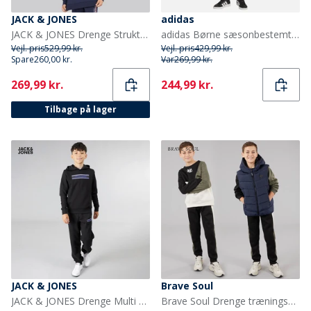
JACK & JONES
adidas
JACK & JONES Drenge Struktur Tre Pak Hættetrøje T-Shirt Og Joggingbukser Sæt Marineblå Blazer
adidas Børne sæsonbestemte essentials camouflage træningsdragt Sort/Carbon
Vejl. pris
529,99 kr.
Vejl. pris
429,99 kr.
Spare
260,00 kr.
Var
269,99 kr.
Current
Current
269,99 kr.
244,99 kr.
Tilbage på lager
JACK & JONES
Brave Soul
JACK & JONES Drenge Multi Træningstøj Sort
Brave Soul Drenge træningsdragt og vest sæt Multi