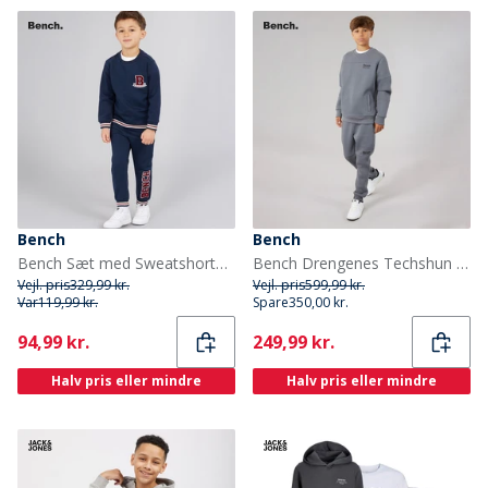
Bench
Bench
Bench Sæt med Sweatshorter og Joggingbukser til Drenge Marineblå
Bench Drengenes Techshun Træningssæt Stålgrå
Vejl. pris
329,99 kr.
Vejl. pris
599,99 kr.
Var
119,99 kr.
Spare
350,00 kr.
Current
Current
94,99 kr.
249,99 kr.
Halv pris eller mindre
Halv pris eller mindre