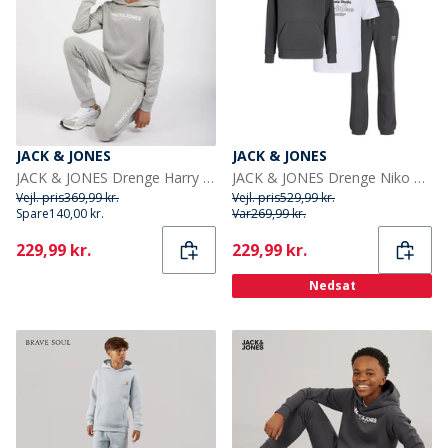
JACK & JONES
JACK & JONES
JACK & JONES Drenge Harry Træningstøj Alloy
JACK & JONES Drenge Niko Hætte Tre Delt Træningsdragt Og T-Shirt Sæt Asfalt/Hvid
Vejl. pris
369,99 kr.
Vejl. pris
529,99 kr.
Spare
140,00 kr.
Var
269,99 kr.
Current
Current
229,99 kr.
229,99 kr.
Nedsat