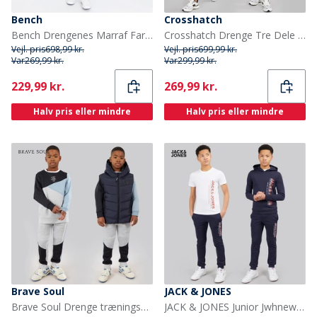
Bench
Crosshatch
Bench Drengenes Marraf Farveblok Tracksuit Blå
Crosshatch Drenge Tre Dele Hættetrøje T-shirt Og Joggingbukser Sæt Sort/Koksgrå
Vejl. pris
698,99 kr.
Vejl. pris
699,99 kr.
Var
269,99 kr.
Var
299,99 kr.
Current
Current
229,99 kr.
269,99 kr.
Halv pris eller mindre
Halv pris eller mindre
Brave Soul
JACK & JONES
Brave Soul Drenge træningsdragt og vest sæt Multi
JACK & JONES Junior Jwhnew Struktur Tre Pak Træningsdragt Og T-shirt Sæt Navy Blazer