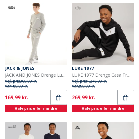
JACK & JONES
LUKE 1977
JACK AND JONES Drenge Luca Træningsdragt Alloy
LUKE 1977 Drenge Casa Træningsdragt Sort/Hvid
Vejl. pris
369,99 kr.
Vejl. pris
1.248,99 kr.
Var
189,99 kr.
Var
299,99 kr.
Current
Current
169,99 kr.
269,99 kr.
Halv pris eller mindre
Halv pris eller mindre