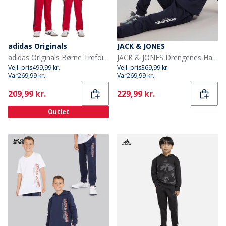
adidas Originals
JACK & JONES
adidas Originals Børne Trefoil Firebird Tracksuit Better Scarlet/Sort
JACK & JONES Drengenes Harry Træningsdragt Blå Blazer
Vejl. pris
499,99 kr.
Vejl. pris
369,99 kr.
Var
269,99 kr.
Var
269,99 kr.
Current
Current
209,99 kr.
229,99 kr.
Outlet