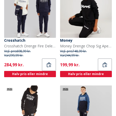
Crosshatch
Money
Crosshatch Drenge Fire Dele Hættetrøje Sweatshirt T-shirt Og Joggingbukser Sæt Navy/Off White
Money Drenge Chop Sig Ape Crew Træningsdragt Sort
Vejl. pris
698,99 kr.
Vejl. pris
748,99 kr.
Var
299,99 kr.
Var
244,99 kr.
Current
Current
284,99 kr.
199,99 kr.
Halv pris eller mindre
Halv pris eller mindre