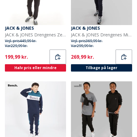
JACK & JONES
JACK & JONES
JACK & JONES Drengenes Zero Træningsdragt sort
JACK & JONES Drengenes Miller Træningsdragt Ensign Blå
Vejl. pris
449,99 kr.
Vejl. pris
369,99 kr.
Var
229,99 kr.
Var
299,99 kr.
Current
Current
199,99 kr.
269,99 kr.
Halv pris eller mindre
Tilbage på lager