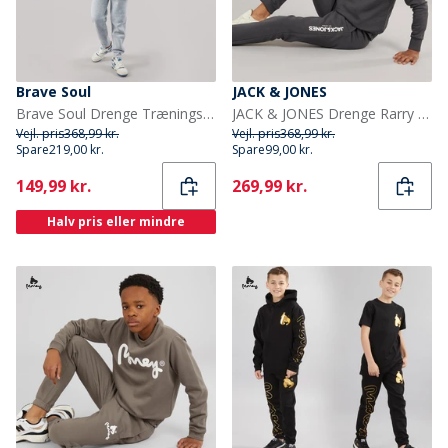
Brave Soul
JACK & JONES
Brave Soul Drenge Træningsdragt Lysegrå Melange
JACK & JONES Drenge Rarry Hættetrøje Og Joggingbukser Træningsdragt Asfalt
Vejl. pris
368,99 kr.
Vejl. pris
368,99 kr.
Spare
219,00 kr.
Spare
99,00 kr.
Current
Current
149,99 kr.
269,99 kr.
Halv pris eller mindre