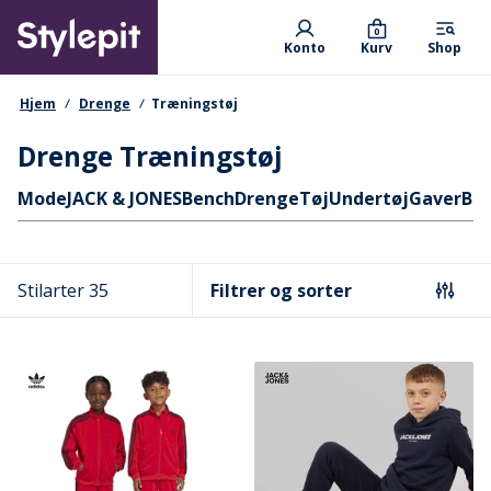
Skip
Primary departments
to
0
Konto
Kurv
Shop
main
content
navigationssti
Hjem
Drenge
Træningstøj
Drenge Træningstøj
Hurtige links
Mode
JACK & JONES
Bench
Drenge
Tøj
Undertøj
Gaver
Box
Stilarter 35
Filtrer og sorter