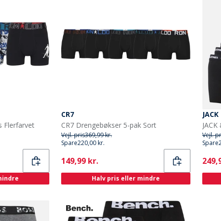
CR7
JACK
 Flerfarvet
CR7 Drengebøkser 5-pak Sort
Vejl. pris
369,99 kr.
Vejl. p
Spare
220,00 kr.
Spare
Current
Curr
149,99 kr.
249,9
 mindre
Halv pris eller mindre