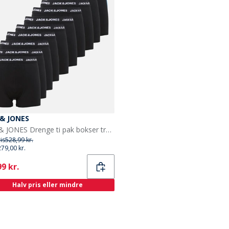
 & JONES
JACK & JONES Drenge ti pak bokser trusser Sort
ris
528,99 kr.
279,00 kr.
ent
9 kr.
Halv pris eller mindre