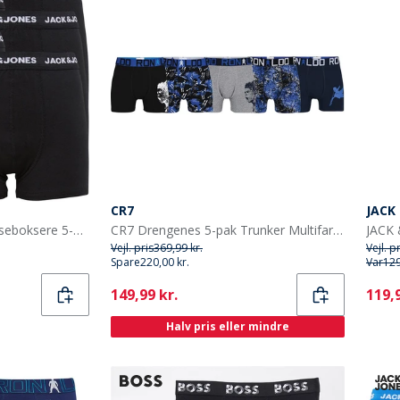
CR7
JACK
JACK & JONES Drengebaseboksere 5-pak Sort
CR7 Drengenes 5-pak Trunker Multifarvet
Vejl. pris
369,99 kr.
Vejl. p
Spare
220,00 kr.
Var
129
Current
Curr
149,99 kr.
119,9
Halv pris eller mindre