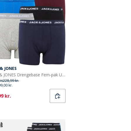
 & JONES
JACK & JONES Drengebase Fem-pak Underbukser Multi
ris
228,99 kr.
99,00 kr.
ent
9 kr.