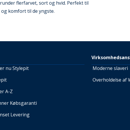
under flerfarvet, sort og hvid. Perfekt til
 og komfort til de yngste.
Virksomhedsans
r nu Stylepit
Moderne slaveri
pit
Overholdelse af 
er A-Z
nner Købsgaranti
set Levering