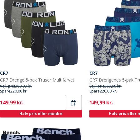
CR7
CR7
CR7 Drenge 5-pak Truser Multifarvet
CR7 Drengenes 5-pak Tru
Vejl. pris
369,99 kr.
Vejl. pris
369,99 kr.
Spare
220,00 kr.
Spare
220,00 kr.
Current
Current
149,99 kr.
149,99 kr.
Halv pris eller mindre
Halv pris eller