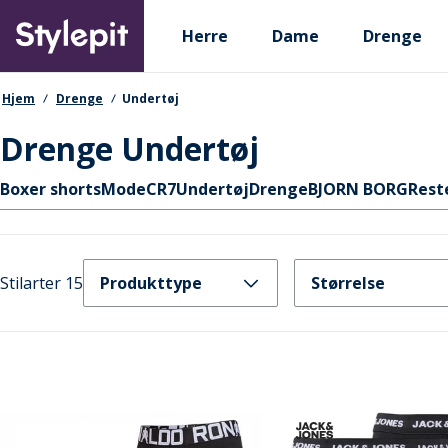
Skip
Primary departments
to
Herre
Dame
Drenge
main
content
navigationssti
Hjem
Drenge
Undertøj
Drenge Undertøj
Hurtige links
Boxer shorts
Mode
CR7
Undertøj
Drenge
BJORN BORG
Rest
Stilarter 15
Produkttype
Størrelse