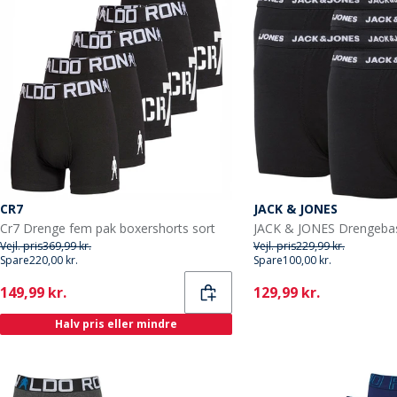
CR7
JACK & JONES
Cr7 Drenge fem pak boxershorts sort
Vejl. pris
369,99 kr.
Vejl. pris
229,99 kr.
Spare
220,00 kr.
Spare
100,00 kr.
Current
Current
149,99 kr.
129,99 kr.
Halv pris eller mindre