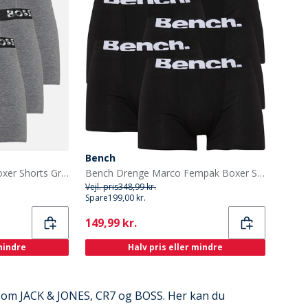
Bench
BOSS Drenge Tre Pak Boxer Shorts Grå Melange
Bench Drenge Marco Fempak Boxer Sort
Vejl. pris
348,99 kr.
Spare
199,00 kr.
Current
149,99 kr.
 mindre
Halv pris eller mindre
 som JACK & JONES, CR7 og BOSS. Her kan du