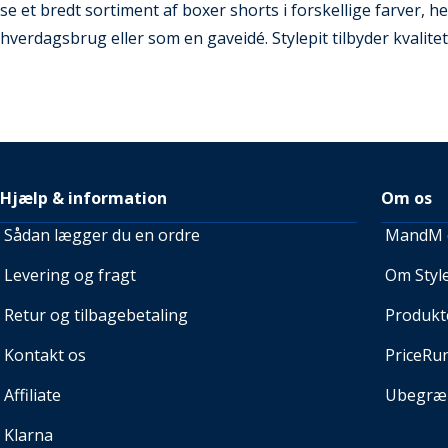
se et bredt sortiment af boxer shorts i forskellige farver, her
hverdagsbrug eller som en gaveidé. Stylepit tilbyder kvalitet
Hjælp & information
Om os
Sådan lægger du en ordre
MandM e
Levering og fragt
Om Style
Retur og tilbagebetaling
Produkt
Kontakt os
PriceRu
Affiliate
Ubegræn
Klarna