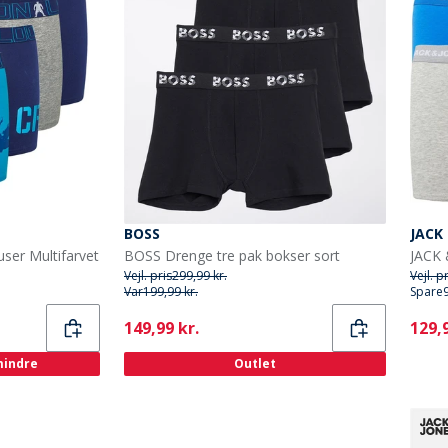
BOSS
JACK
ser Multifarvet
BOSS Drenge tre pak bokser sort
Vejl. pris
299,99 kr.
Vejl. p
Var
199,99 kr.
Spare
Current
Curr
149,99 kr.
129,9
 mindre
Outlet