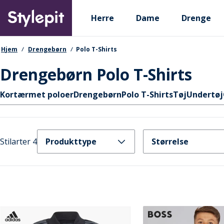
Skip
Primary departments
to
Herre
Dame
Drenge
main
content
navigationssti
Hjem
Drengebørn
Polo T-Shirts
Drengebørn Polo T-Shirts
Hurtige links
Kortærmet poloer
Drengebørn
Polo T-Shirts
Tøj
Undertøj
Stilarter 4
Produkttype
Størrelse