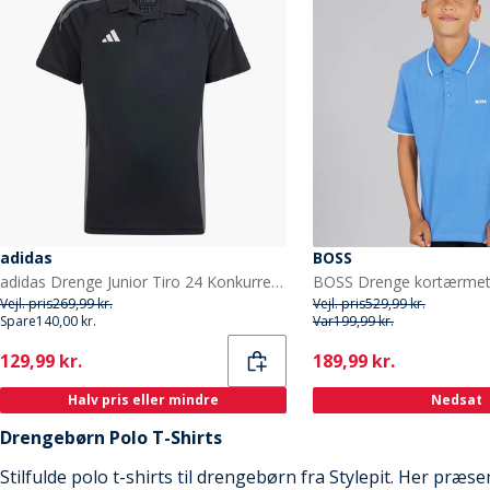
adidas
BOSS
adidas Drenge Junior Tiro 24 Konkurrence Polo Shirt Sort/Team Dark Grey
Vejl. pris
269,99 kr.
Vejl. pris
529,99 kr.
Spare
140,00 kr.
Var
199,99 kr.
Current
Current
129,99 kr.
189,99 kr.
Halv pris eller mindre
Nedsat
Drengebørn Polo T-Shirts
Stilfulde polo t-shirts til drengebørn fra Stylepit. Her præ