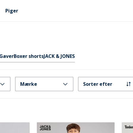
Piger
Gaver
Boxer shorts
JACK & JONES
Mærke
Sorter efter