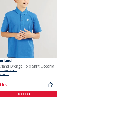
erland
rland Drenge Polo Shirt Oceania
ris
329,99 kr.
,99 kr.
ent
 kr.
Nedsat