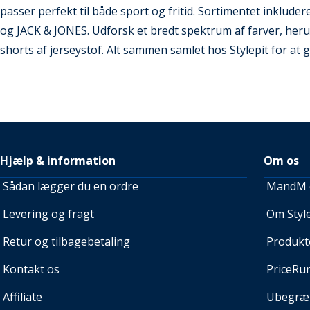
passer perfekt til både sport og fritid. Sortimentet inklu
og JACK & JONES. Udforsk et bredt spektrum af farver, heru
shorts af jerseystof. Alt sammen samlet hos Stylepit for at g
Hjælp & information
Om os
Sådan lægger du en ordre
MandM e
Levering og fragt
Om Style
Retur og tilbagebetaling
Produkt
Kontakt os
PriceRu
Affiliate
Ubegræn