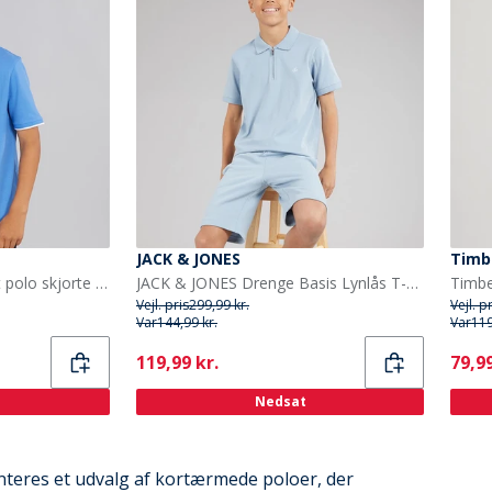
JACK & JONES
Timb
BOSS Drenge kortærmet polo skjorte Navy
JACK & JONES Drenge Basis Lynlås T-shirt Og Shorts Sæt Ashley Blue
Timbe
Vejl. pris
299,99 kr.
Vejl. p
Var
144,99 kr.
Var
119
Current
Curr
119,99 kr.
79,99
Nedsat
senteres et udvalg af kortærmede poloer, der