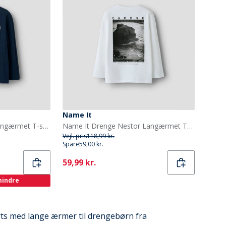
Name It
Name It Drenge Titan Langærmet T-shirt Navy Blazer
Name It Drenge Nestor Langærmet T-shirt Bright White
Vejl. pris
118,99 kr.
Spare
59,00 kr.
Current
59,99 kr.
 mindre
rts med lange ærmer til drengebørn fra