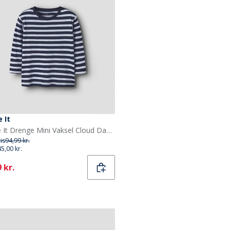
 It
Name It Drenge Mini Vaksel Cloud Dancer Langærmet T-shirt Navy Blazer
ris
94,99 kr.
45,00 kr.
ent
 kr.