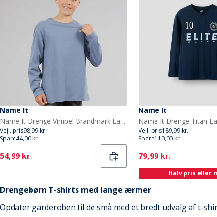
Name It
Name It
Name It Drenge Vimpel Brandmark Langærmet T-shirt Flint Stone
Vejl. pris
98,99 kr.
Vejl. pris
189,99 kr.
Spare
44,00 kr.
Spare
110,00 kr.
Current
Current
54,99 kr.
79,99 kr.
Halv pris eller
Drengebørn T-shirts med lange ærmer
Opdater garderoben til de små med et bredt udvalg af t-shi