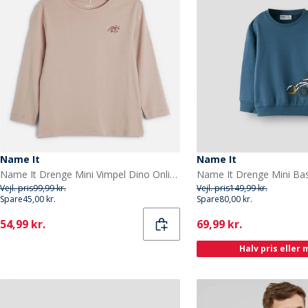
Name It
Name It
Name It Drenge Mini Vimpel Dino Online Langærmet T-shirt Mushroom
Vejl. pris
99,99 kr.
Vejl. pris
149,99 kr.
Spare
45,00 kr.
Spare
80,00 kr.
Current
Current
54,99 kr.
69,99 kr.
Halv pris eller