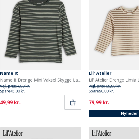
Name It
Lil' Atelier
Name It Drenge Mini Vaksel Skygge Langærmet T-shirt Urban Chic
Vejl. pris
94,99 kr.
Vejl. pris
169,99 kr.
Spare
45,00 kr.
Spare
90,00 kr.
Current
Current
49,99 kr.
79,99 kr.
Nyheder