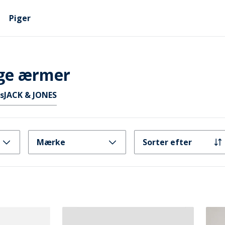
Piger
nge ærmer
s
JACK & JONES
Mærke
Sorter efter