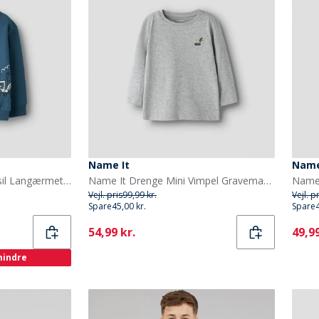
Name It
Name
Name It Drenge Mini Basil Langærmet T-shirt Bering Sea
Name It Drenge Mini Vimpel Gravemaskine Langærmet T-shirt Grey Melange
Vejl. pris
99,99 kr.
Vejl. p
Spare
45,00 kr.
Spare
Current
Curr
54,99 kr.
49,99
 mindre