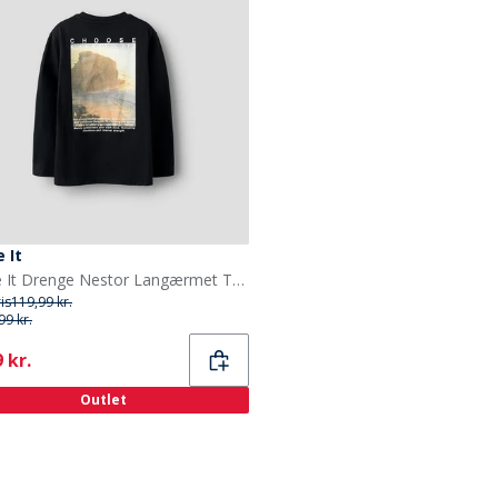
 It
Name It Drenge Nestor Langærmet T-shirt Sort
ris
119,99 kr.
99 kr.
ent
 kr.
Outlet