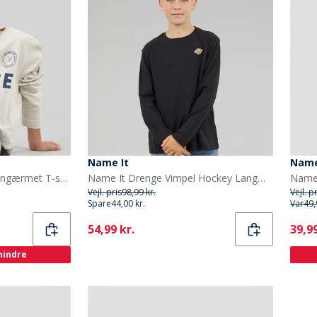
Name It
Name
Name It Drenge Titan Langærmet T-shirt Moonbeam
Name It Drenge Vimpel Hockey Langærmet T-shirt Sort
Vejl. pris
98,99 kr.
Vejl. p
Spare
44,00 kr.
Var
49,
Current
Curr
54,99 kr.
39,99
 mindre