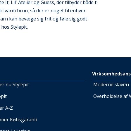
, Lil' Atelier og Guess, der tilbyder både t-
il varm brun, så der er noget til enhver
barn kan bevæge sig frit og føle sig godt
 hos Stylepit.
Virksomhedsans
r nu Stylepit
Moderne slaveri
pit
Overholdelse af 
er A-Z
nner Købsgaranti