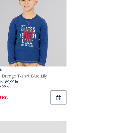
s
 Drenge T-shirt Blue Lily
ris
189,99 kr.
,99 kr.
ent
 kr.