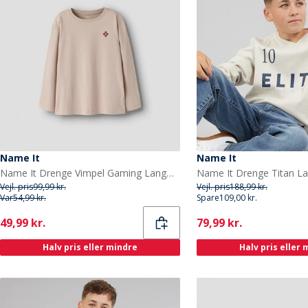
Name It
Name It
Name It Drenge Vimpel Gaming Langærmet T-shirt Mushroom
Vejl. pris
99,99 kr.
Vejl. pris
188,99 kr.
Var
54,99 kr.
Spare
109,00 kr.
Current
Current
49,99 kr.
79,99 kr.
Halv pris eller mindre
Halv pris eller