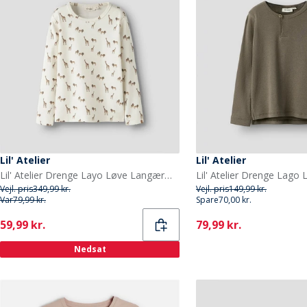
Lil' Atelier
Lil' Atelier
Lil' Atelier Drenge Layo Løve Langærmet Top Coconut Milk
Vejl. pris
349,99 kr.
Vejl. pris
149,99 kr.
Var
79,99 kr.
Spare
70,00 kr.
Current
Current
59,99 kr.
79,99 kr.
Nedsat