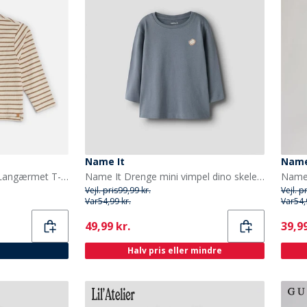
Name It
Name
Lil' Atelier Drenge Limia Langærmet T-shirt Turtledove
Name It Drenge mini vimpel dino skelet langærmet t-shirt Flint Stone
Vejl. pris
99,99 kr.
Vejl. p
Var
54,99 kr.
Var
54,
Current
Curr
49,99 kr.
39,99
Halv pris eller mindre