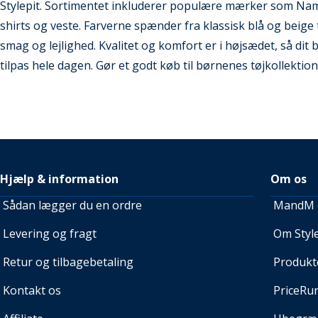
Stylepit. Sortimentet inkluderer populære mærker som Name It
shirts og veste. Farverne spænder fra klassisk blå og beige t
smag og lejlighed. Kvalitet og komfort er i højsædet, så dit 
tilpas hele dagen. Gør et godt køb til børnenes tøjkollektion
Hjælp & information
Om os
Sådan lægger du en ordre
MandM e
Levering og fragt
Om Style
Retur og tilbagebetaling
Produkt
Kontakt os
PriceRu