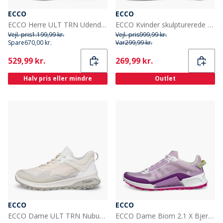
ECCO
ECCO
ECCO Herre ULT TRN Udendørs Træningssko Gravel/Acorn/Lime Punch
ECCO Kvinder skulpturerede alba læder krydsrem slide sandaler Straw
Vejl. pris
1.199,99 kr.
Vejl. pris
999,99 kr.
Spare
670,00 kr.
Var
299,99 kr.
Current
Current
529,99 kr.
269,99 kr.
Halv pris eller mindre
Outlet
ECCO
ECCO
ECCO Dame ULT TRN Nubuck Vandtætte Vandresko Gravel/Limestone/Shadow White
ECCO Dame Biom 2.1 X Bjerg Vandresko Imperial Purple/Lavender Mist