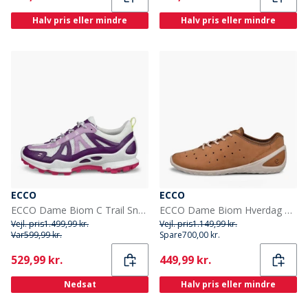
Halv pris eller mindre
Halv pris eller mindre
ECCO
ECCO
ECCO Dame Biom C Trail Sneakers Imperial Purple/Lavender Mist/Hvid
ECCO Dame Biom Hverdag Snøresko Træningssko Cashmere
Vejl. pris
1.499,99 kr.
Vejl. pris
1.149,99 kr.
Var
599,99 kr.
Spare
700,00 kr.
Current
Current
529,99 kr.
449,99 kr.
Nedsat
Halv pris eller mindre