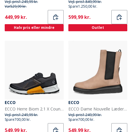
Vejl. pris
1.249,99 kr.
Vejl. pris
1.849,99 kr.
Var
529,99 kr.
Spare
1.250,00 kr.
Current
Current
449,99 kr.
599,99 kr.
Halv pris eller mindre
Outlet
ECCO
ECCO
ECCO Herre Biom 2.1 X Country Trail Løbesko Sort/Magnet/Sunrise
ECCO Dame Nouvelle Læder Chelsea Støvler Nude
Vejl. pris
1.249,99 kr.
Vejl. pris
1.249,99 kr.
Spare
700,00 kr.
Spare
700,00 kr.
Current
Current
549,99 kr.
549,99 kr.