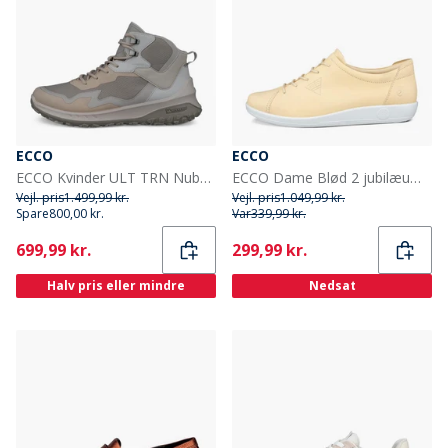
ECCO
ECCO
ECCO Kvinder ULT TRN Nubuck Vandtætte Mellem Vandrestøvler Limestone/Gravel/Shadow White
ECCO Dame Blød 2 jubilæum Læder Sneakers Straw
Vejl. pris
1.499,99 kr.
Vejl. pris
1.049,99 kr.
Spare
800,00 kr.
Var
339,99 kr.
Current
Current
699,99 kr.
299,99 kr.
Halv pris eller mindre
Nedsat