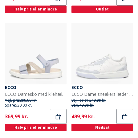
Halv pris eller mindre
Outlet
ECCO
ECCO
ECCO Damesko med kilehæl i nubuck Dusty Blue
ECCO Dame sneakers læder street court Air/Hvid
Vejl. pris
899,99 kr.
Vejl. pris
1.249,99 kr.
Spare
530,00 kr.
Var
549,99 kr.
Current
Current
369,99 kr.
499,99 kr.
Halv pris eller mindre
Nedsat