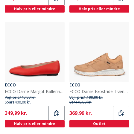
Halv pris eller mindre
Halv pris eller mindre
ECCO
ECCO
ECCO Dame Margot Ballerina Pumps Scarlet
ECCO Dame Exostride Trænere Biscuit
Vejl. pris
749,99 kr.
Vejl. pris
1.199,99 kr.
Spare
400,00 kr.
Var
449,99 kr.
Current
Current
349,99 kr.
369,99 kr.
Halv pris eller mindre
Outlet