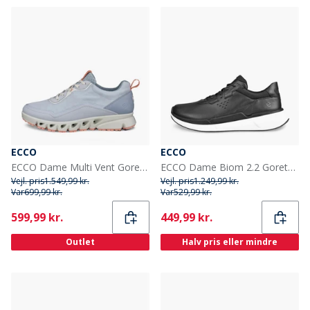
ECCO
ECCO
ECCO Dame Multi Vent Goretex Træningssko Air/Air/Dusty Peach
ECCO Dame Biom 2.2 Goretex Læder Træningssko Sort
Vejl. pris
1.549,99 kr.
Vejl. pris
1.249,99 kr.
Var
699,99 kr.
Var
529,99 kr.
Current
Current
599,99 kr.
449,99 kr.
Outlet
Halv pris eller mindre