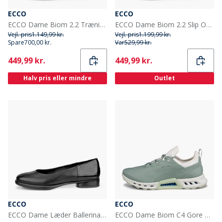
ECCO
ECCO
ECCO Dame Biom 2.2 Træningssko Rose Dust
ECCO Dame Biom 2.2 Slip On Træningssko Limestone/Limestone
Vejl. pris
1.149,99 kr.
Vejl. pris
1.199,99 kr.
Spare
700,00 kr.
Var
529,99 kr.
Current
Current
449,99 kr.
449,99 kr.
Halv pris eller mindre
Outlet
ECCO
ECCO
ECCO Dame Læder Ballerina Sko Sort
ECCO Dame Biom C4 Gore Tex Golf sko Sedum Green