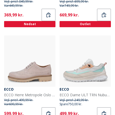
Vejl. pris
1.049,99 kr.
Vejl. pris
1.699,99 kr.
Var
449,99 kr.
Var
749,99 kr.
Current
Current
369,99 kr.
669,99 kr.
Nedsat
Outlet
ECCO
ECCO
ECCO Herre Metropole Oslo Brogue Sko Dust
ECCO Dame ULT TRN Nubuck Vandtætte Vandresko Limestone/Bright White
Vejl. pris
1.499,99 kr.
Vejl. pris
1.249,99 kr.
Var
699,99 kr.
Spare
750,00 kr.
Current
Current
599,99 kr.
499,99 kr.