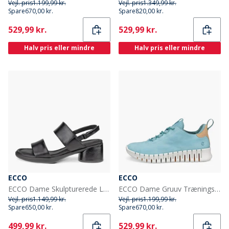
Vejl. pris
1.199,99 kr.
Vejl. pris
1.349,99 kr.
Spare
670,00 kr.
Spare
820,00 kr.
Current
Current
529,99 kr.
529,99 kr.
Halv pris eller mindre
Halv pris eller mindre
ECCO
ECCO
ECCO Dame Skulpturerede LX Læder Hælede Sandaler Sort
ECCO Dame Gruuv Træningssko Aquatic/Powder
Vejl. pris
1.149,99 kr.
Vejl. pris
1.199,99 kr.
Spare
650,00 kr.
Spare
670,00 kr.
Current
Current
499,99 kr.
529,99 kr.