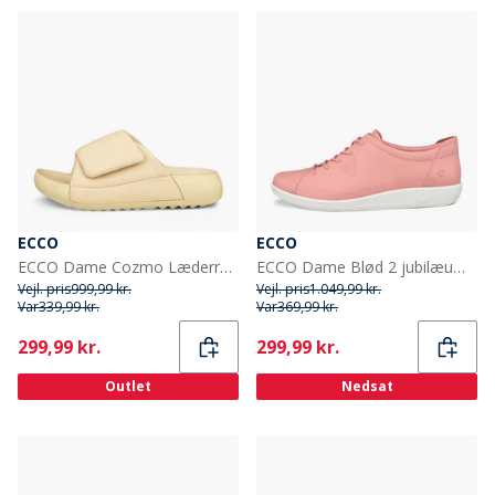
ECCO
ECCO
ECCO Dame Cozmo Læderrem Sandaler Straw
ECCO Dame Blød 2 jubilæum Læder Sneakers Old Rose
Vejl. pris
999,99 kr.
Vejl. pris
1.049,99 kr.
Var
339,99 kr.
Var
369,99 kr.
Current
Current
299,99 kr.
299,99 kr.
Outlet
Nedsat