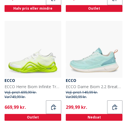
Halv pris eller mindre
Outlet
ECCO
ECCO
ECCO Herre Biom Infinite Træningssko Bright White/Lime Punch
ECCO Dame Biom 2.2 Breathru Træningssko Emerald/Aquatic
Vejl. pris
1.699,99 kr.
Vejl. pris
1.149,99 kr.
Var
749,99 kr.
Var
369,99 kr.
Current
Current
669,99 kr.
299,99 kr.
Outlet
Nedsat