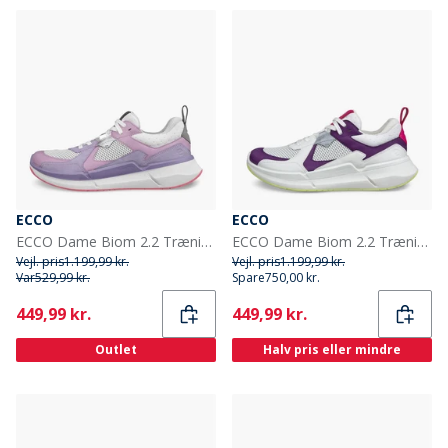
ECCO
ECCO
ECCO Dame Biom 2.2 Træningssko Lavender Mist/Light Purple/Shadow White
ECCO Dame Biom 2.2 Træningssko Imperial Purple/Hvid/Shadow White
Vejl. pris
1.199,99 kr.
Vejl. pris
1.199,99 kr.
Var
529,99 kr.
Spare
750,00 kr.
Current
Current
449,99 kr.
449,99 kr.
Outlet
Halv pris eller mindre