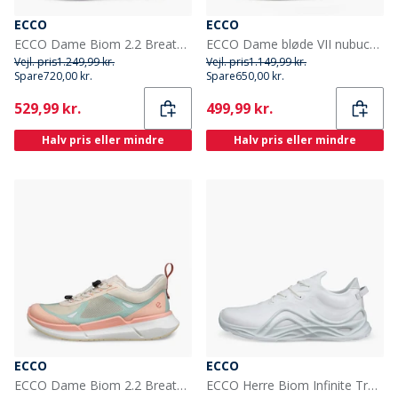
ECCO
ECCO
ECCO Dame Biom 2.2 Breathru Speedlace Træningssko Hvid/Lavender Mist/Beetroot
ECCO Dame bløde VII nubuck træningssko Bronze Antique
Vejl. pris
1.249,99 kr.
Vejl. pris
1.149,99 kr.
Spare
720,00 kr.
Spare
650,00 kr.
Current
Current
529,99 kr.
499,99 kr.
Halv pris eller mindre
Halv pris eller mindre
ECCO
ECCO
ECCO Dame Biom 2.2 Breathru Speedlace Træningssko Dusty Peach/Limestone/Aquatic
ECCO Herre Biom Infinite Træningssko Hvid