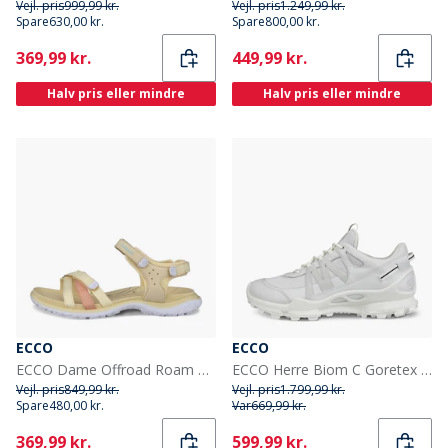
Vejl. pris
999,99 kr.
Vejl. pris
1.249,99 kr.
Spare
630,00 kr.
Spare
800,00 kr.
Current
Current
369,99 kr.
449,99 kr.
Halv pris eller mindre
Halv pris eller mindre
ECCO
ECCO
ECCO Dame Offroad Roam Nubuck Ankelrem Sandaler Straw/Bright White/Dusty Peach/Straw
ECCO Herre Biom C Goretex Trail Træningssko Hvid/Bright White/Shadow White
Vejl. pris
849,99 kr.
Vejl. pris
1.799,99 kr.
Spare
480,00 kr.
Var
669,99 kr.
Current
Current
369,99 kr.
599,99 kr.