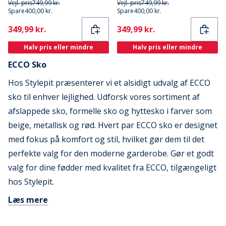
Vejl. pris
749,99 kr.
Vejl. pris
749,99 kr.
Spare
400,00 kr.
Spare
400,00 kr.
Current
Current
349,99 kr.
349,99 kr.
Halv pris eller mindre
Halv pris eller mindre
ECCO Sko
Hos Stylepit præsenterer vi et alsidigt udvalg af ECCO
sko til enhver lejlighed. Udforsk vores sortiment af
afslappede sko, formelle sko og hyttesko i farver som
beige, metallisk og rød. Hvert par ECCO sko er designet
med fokus på komfort og stil, hvilket gør dem til det
perfekte valg for den moderne garderobe. Gør et godt
valg for dine fødder med kvalitet fra ECCO, tilgængeligt
hos Stylepit.
Læs mere