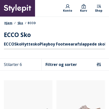
Skip
Primary departments
to
0
Konto
Kurv
Shop
main
content
navigationssti
Hjem
Sko
ECCO
ECCO Sko
Hurtige links
ECCO
Sko
Hyttesko
Playboy Footwear
afslappede sko
D
Stilarter 6
Filtrer og sorter