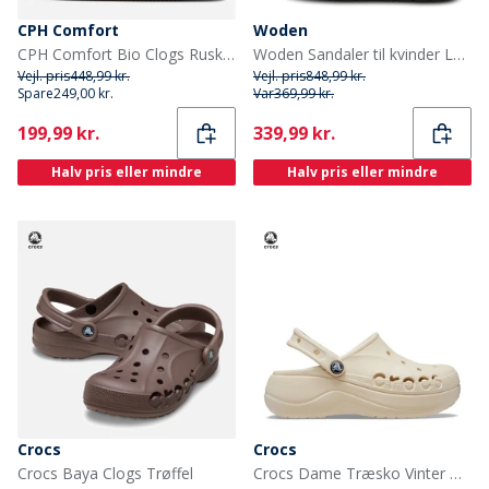
CPH Comfort
Woden
CPH Comfort Bio Clogs Ruskind Sandaler Dark Brown
Woden Sandaler til kvinder Louisa 295 Mørk oliven
Vejl. pris
448,99 kr.
Vejl. pris
848,99 kr.
Spare
249,00 kr.
Var
369,99 kr.
Current
Current
199,99 kr.
339,99 kr.
Halv pris eller mindre
Halv pris eller mindre
Crocs
Crocs
Crocs Baya Clogs Trøffel
Crocs Dame Træsko Vinter Hvid