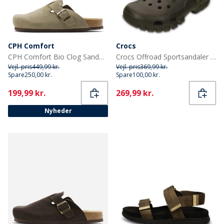
CPH Comfort
Crocs
CPH Comfort Bio Clog Sandaler af ruskind Taupe
Crocs Offroad Sportsandaler Espresso/Valnød
Vejl. pris
449,99 kr.
Vejl. pris
369,99 kr.
Spare
250,00 kr.
Spare
100,00 kr.
Current
Current
199,99 kr.
269,99 kr.
Nyheder