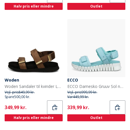
Halv pris eller mindre
Outlet
Woden
ECCO
Woden Sandaler til kvinder Louisa 069 Latte
ECCO Damesko Gruuv Sol nubuck ankelrem sandaler Aquatic
Vejl. pris
849,99 kr.
Vejl. pris
999,99 kr.
Spare
500,00 kr.
Var
449,99 kr.
Current
Current
349,99 kr.
339,99 kr.
Halv pris eller mindre
Outlet