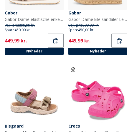
Gabor
Gabor
Gabor Dame elastische enkelband sandaler Brun/Multi
Gabor Dame kile sandaler Leopard
Vejl. pris
899,99 kr.
Vejl. pris
899,99 kr.
Spare
450,00 kr.
Spare
450,00 kr.
Current
Current
449,99 kr.
449,99 kr.
Nyheder
Nyheder
Bisgaard
Crocs