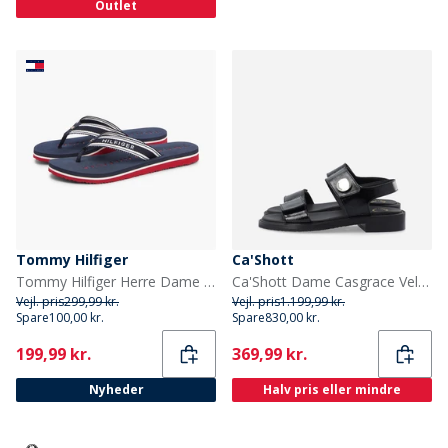
Outlet
Tommy Hilfiger
Ca'Shott
Tommy Hilfiger Herre Dame Webbing Flip Flops Rwb
Ca'Shott Dame Casgrace Velcro Patent Sandaler Sort
Vejl. pris
299,99 kr.
Vejl. pris
1.199,99 kr.
Spare
100,00 kr.
Spare
830,00 kr.
Current
Current
199,99 kr.
369,99 kr.
Nyheder
Halv pris eller mindre