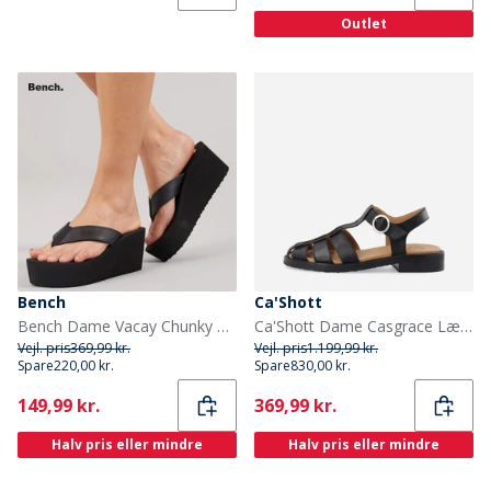
Outlet
Bench
Ca'Shott
Bench Dame Vacay Chunky Kile Hæle Klipklappere Black Pu
Ca'Shott Dame Casgrace Læder Fisker Sandaler Sort
Vejl. pris
369,99 kr.
Vejl. pris
1.199,99 kr.
Spare
220,00 kr.
Spare
830,00 kr.
Current
Current
149,99 kr.
369,99 kr.
Halv pris eller mindre
Halv pris eller mindre