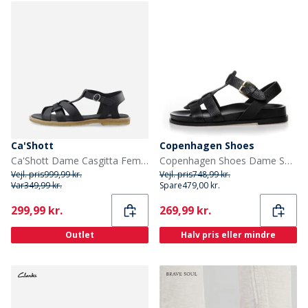
Ca'Shott
Copenhagen Shoes
Ca'Shott Dame Casgitta Feminine Læder Sandaler Sort
Copenhagen Shoes Dame Sandaler Sort
Vejl. pris
999,99 kr.
Vejl. pris
748,99 kr.
Var
349,99 kr.
Spare
479,00 kr.
Current
Current
299,99 kr.
269,99 kr.
Outlet
Halv pris eller mindre