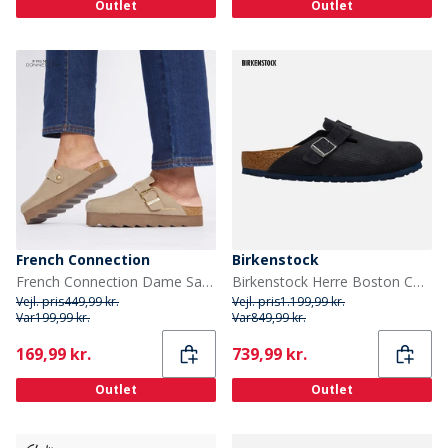
Outlet
Outlet
French Connection
Birkenstock
French Connection Dame Sandaler Brun
Birkenstock Herre Boston Corduroy Klipklapper Midnight
Vejl. pris
449,99 kr.
Vejl. pris
1.199,99 kr.
Var
199,99 kr.
Var
849,99 kr.
Current
Current
169,99 kr.
739,99 kr.
Outlet
Outlet