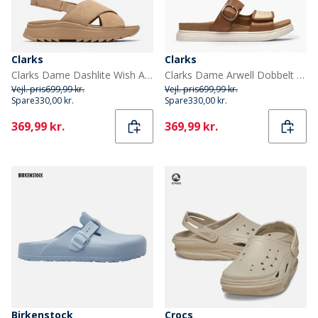
Clarks
Clarks
Clarks Dame Dashlite Wish Ankelrem Sandaler Beige Suede
Clarks Dame Arwell Dobbelt Rem Sandaler Tan Leather
Vejl. pris
699,99 kr.
Vejl. pris
699,99 kr.
Spare
330,00 kr.
Spare
330,00 kr.
Current
Current
369,99 kr.
369,99 kr.
Birkenstock
Crocs