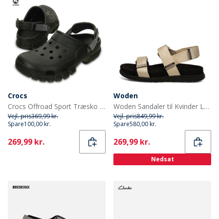
Crocs
Woden
Crocs Offroad Sport Træsko Sort/Grafit
Woden Sandaler til Kvinder Louisa 813 Elfenben
Vejl. pris
369,99 kr.
Vejl. pris
849,99 kr.
Spare
100,00 kr.
Spare
580,00 kr.
Current
Current
269,99 kr.
269,99 kr.
Nedsat