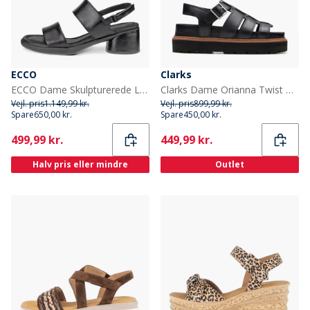
ECCO
Clarks
ECCO Dame Skulpturerede LX Læder Hælede Sandaler Sort
Clarks Dame Orianna Twist D-Fit Sandaler Sort
Vejl. pris
1.149,99 kr.
Vejl. pris
899,99 kr.
Spare
650,00 kr.
Spare
450,00 kr.
Current
Current
499,99 kr.
449,99 kr.
Halv pris eller mindre
Outlet