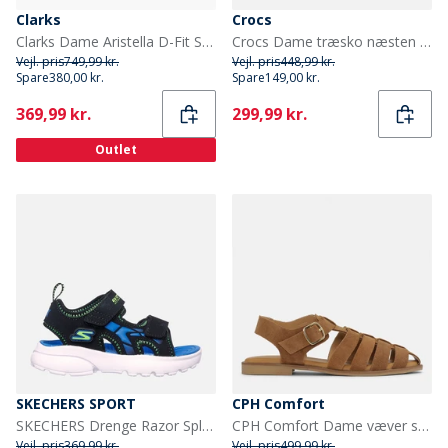
Clarks
Crocs
Clarks Dame Aristella D-Fit Sandaler Ecru
Crocs Dame træsko næsten lyserød
Vejl. pris
749,99 kr.
Vejl. pris
448,99 kr.
Spare
380,00 kr.
Spare
149,00 kr.
Current
Current
369,99 kr.
299,99 kr.
Outlet
SKECHERS SPORT
CPH Comfort
SKECHERS Drenge Razor Splash Sandaler Sort
CPH Comfort Dame væver sandaler Camel
Vejl. pris
369,99 kr.
Vejl. pris
499,99 kr.