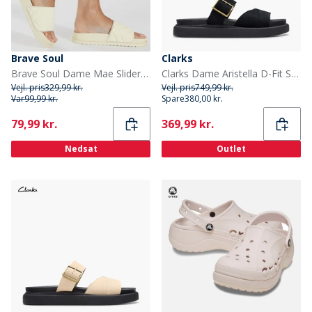
Brave Soul
Clarks
Brave Soul Dame Mae Slider beige
Clarks Dame Aristella D-Fit Sandaler Sort
Vejl. pris
329,99 kr.
Vejl. pris
749,99 kr.
Var
99,99 kr.
Spare
380,00 kr.
Current
Current
79,99 kr.
369,99 kr.
Nedsat
Outlet