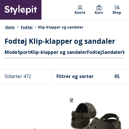
Skip
Primary departments
to
0
Konto
Kurv
Shop
main
content
navigationssti
Hjem
Fodtøj
Klip-klapper og sandaler
Fodtøj Klip-klapper og sandaler
Hurtige links
Mode
Sport
Klip-klapper og sandaler
Fodtøj
Sandaler
Wo
Stilarter 472
Filtrer og sorter