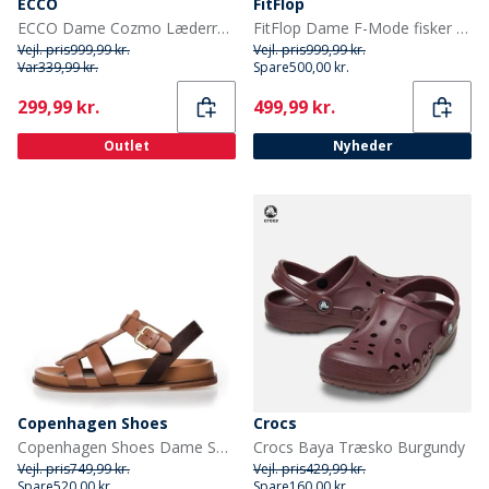
ECCO
FitFlop
ECCO Dame Cozmo Læderrem Sandaler Straw
FitFlop Dame F-Mode fisker sandaler Deep Tan/Paris Beige
Vejl. pris
999,99 kr.
Vejl. pris
999,99 kr.
Var
339,99 kr.
Spare
500,00 kr.
Current
Current
299,99 kr.
499,99 kr.
Outlet
Nyheder
Copenhagen Shoes
Crocs
Copenhagen Shoes Dame Sandaler Brun
Crocs Baya Træsko Burgundy
Vejl. pris
749,99 kr.
Vejl. pris
429,99 kr.
Spare
520,00 kr.
Spare
160,00 kr.