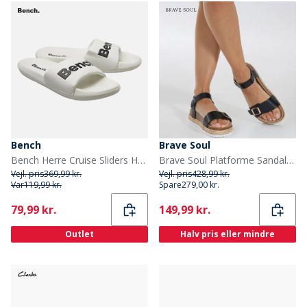
Bench
Brave Soul
Bench Herre Cruise Sliders Hvid/Hvid/Sort
Brave Soul Platforme Sandaler med Ankelrem Sorte til Kvinder
Vejl. pris
369,99 kr.
Vejl. pris
428,99 kr.
Var
119,99 kr.
Spare
279,00 kr.
Current
Current
79,99 kr.
149,99 kr.
Outlet
Halv pris eller mindre