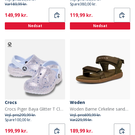
Var
189,99 kr.
Spare
380,00 kr.
Current
Current
149,99 kr.
119,99 kr.
Nedsat
Nedsat
Crocs
Woden
Crocs Piger Baya Glitter T Clogs Dreamscape
Woden Børne Cirkeline sandaler 295 Dark Olive
Vejl. pris
299,99 kr.
Vejl. pris
699,99 kr.
Spare
100,00 kr.
Var
229,99 kr.
Current
Current
199,99 kr.
189,99 kr.