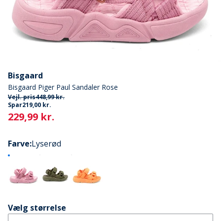
Bisgaard
Bisgaard Piger Paul Sandaler Rose
Vejl. pris
448,99 kr.
Spar
219,00 kr.
Current
229,99 kr.
Farve
:
Lyserød
Vælg størrelse