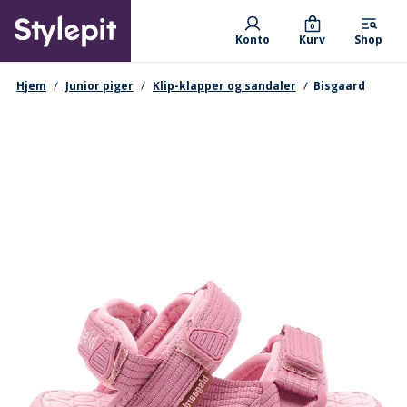
Skip
Primary departments
to
0
Konto
Kurv
Shop
main
content
navigationssti
Hjem
Junior piger
Klip-klapper og sandaler
Bisgaard