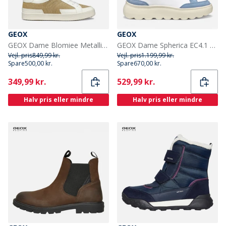
GEOX
GEOX
GEOX Dame Blomiee Metallic Trænere Lys Guld/Off White Lt Gold/Off White
GEOX Dame Spherica EC4.1 Træningssko Hvid/Lyseblå Hvid/Lt Blue
Vejl. pris
849,99 kr.
Vejl. pris
1.199,99 kr.
Spare
500,00 kr.
Spare
670,00 kr.
Current
Current
349,99 kr.
529,99 kr.
Halv pris eller mindre
Halv pris eller mindre