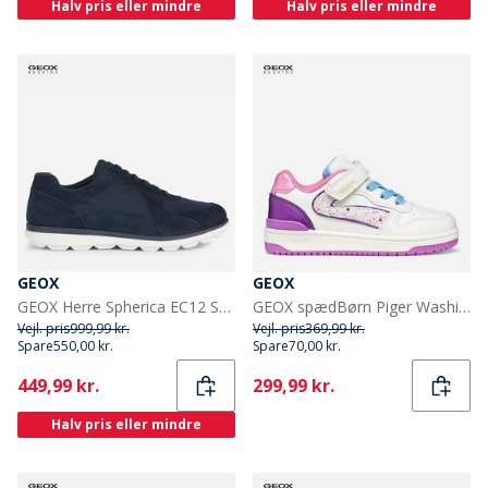
Halv pris eller mindre
Halv pris eller mindre
GEOX
GEOX
GEOX Herre Spherica EC12 Sko Navy
GEOX spædBørn Piger Washiba Træningssko Hvid/Mørk Lilla Hvid/Dk Purple
Vejl. pris
999,99 kr.
Vejl. pris
369,99 kr.
Spare
550,00 kr.
Spare
70,00 kr.
Current
Current
449,99 kr.
299,99 kr.
Halv pris eller mindre