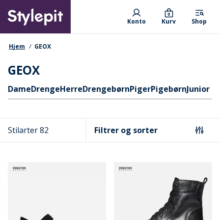
Skip
Primary departments
to
0
Konto
Kurv
Shop
main
content
navigationssti
Hjem
GEOX
GEOX
Hurtige links
Dame
Drenge
Herre
Drengebørn
Piger
Pigebørn
Junior d
Stilarter 82
Filtrer og sorter