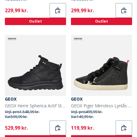
Current
Current
229,99 kr.
299,99 kr.
Outlet
Outlet
GEOX
GEOX
GEOX Herre Spherica Actif Støvler Sort
GEOX Piger Mirroless Lynlås Hi Top Træningssko Sort
Vejl. pris
1.548,99 kr.
Vejl. pris
499,99 kr.
Var
599,99 kr.
Var
149,99 kr.
Current
Current
529,99 kr.
119,99 kr.