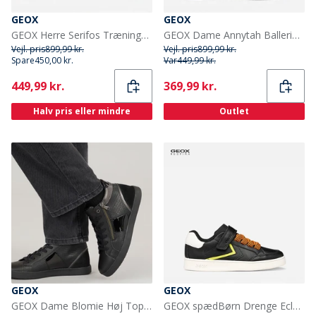
GEOX
GEOX
GEOX Herre Serifos Træningssko Mørkeblå Dk Navy
GEOX Dame Annytah Ballerina Sko Navy
Vejl. pris
899,99 kr.
Vejl. pris
899,99 kr.
Spare
450,00 kr.
Var
449,99 kr.
Current
Current
449,99 kr.
369,99 kr.
Halv pris eller mindre
Outlet
GEOX
GEOX
GEOX Dame Blomie Høj Top Lynlås Træningssko Sort
GEOX spædBørn Drenge Eclyper sneakers Sort/Orange