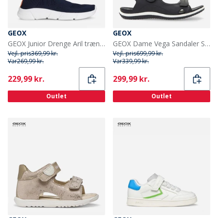
GEOX
GEOX
GEOX Junior Drenge Aril træningssko Navy/Orange
GEOX Dame Vega Sandaler Sort
Vejl. pris
369,99 kr.
Vejl. pris
699,99 kr.
Var
269,99 kr.
Var
339,99 kr.
Current
Current
229,99 kr.
299,99 kr.
Outlet
Outlet