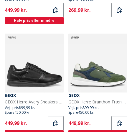
Current
Current
449,99 kr.
269,99 kr.
Halv pris eller mindre
GEOX
GEOX
GEOX Herre Avery Sneakers Sort
GEOX Herre Branthon Træningssko Musk/Mørk Avio Musk/Dk Avio
Vejl. pris
899,99 kr.
Vejl. pris
899,99 kr.
Spare
450,00 kr.
Spare
450,00 kr.
Current
Current
449,99 kr.
449,99 kr.