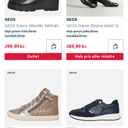
GEOX
GEOX
GEOX Dame Mierelle Kilehæls Loafers Sort
GEOX Dame Eleana Ankel Støvler Sort
Vejl. pris
1.199,99 kr.
Vejl. pris
1.249,99 kr.
Var
369,99 kr.
Var
449,99 kr.
Current
Current
299,99 kr.
369,99 kr.
Outlet
Halv pris eller mindre