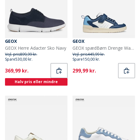
GEOX
GEOX
GEOX Herre Adacter Sko Navy
GEOX spædBørn Drenge Washiba træningssko Hvid/Navy
Vejl. pris
899,99 kr.
Vejl. pris
449,99 kr.
Spare
530,00 kr.
Spare
150,00 kr.
Current
Current
369,99 kr.
299,99 kr.
Halv pris eller mindre