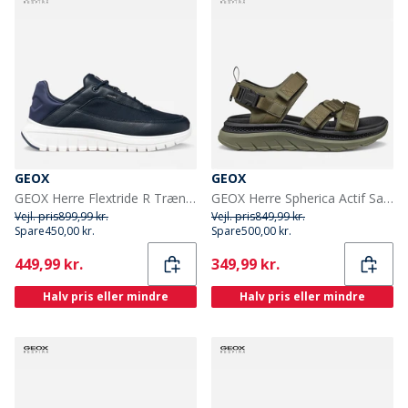
GEOX
GEOX
GEOX Herre Flextride R Træningssko Navy/Off White
GEOX Herre Spherica Actif Sandaler Military
Vejl. pris
899,99 kr.
Vejl. pris
849,99 kr.
Spare
450,00 kr.
Spare
500,00 kr.
Current
Current
449,99 kr.
349,99 kr.
Halv pris eller mindre
Halv pris eller mindre