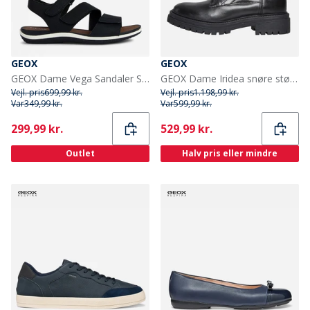
GEOX
GEOX
GEOX Dame Vega Sandaler Sort
GEOX Dame Iridea snøre støvler Sort
Vejl. pris
699,99 kr.
Vejl. pris
1.198,99 kr.
Var
349,99 kr.
Var
599,99 kr.
Current
Current
299,99 kr.
529,99 kr.
Outlet
Halv pris eller mindre