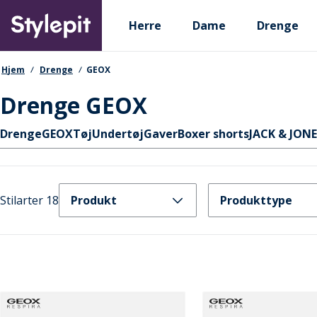
Skip
Primary departments
to
Herre
Dame
Drenge
main
content
navigationssti
Hjem
Drenge
GEOX
Drenge GEOX
Hurtige links
Drenge
GEOX
Tøj
Undertøj
Gaver
Boxer shorts
JACK & JON
Stilarter 18
Produkt
Produkttype