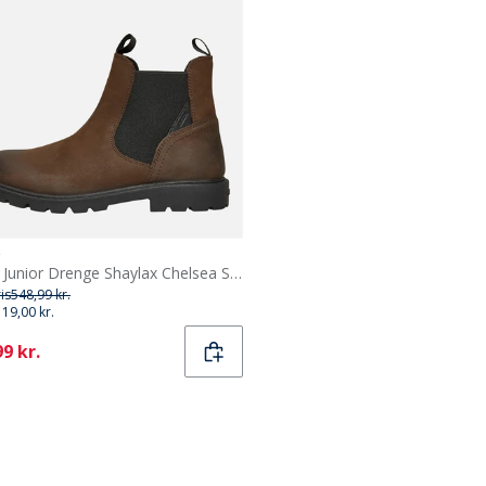
GEOX Junior Drenge Shaylax Chelsea Støvler Kaffe/Sort
ris
548,99 kr.
119,00 kr.
ent
9 kr.