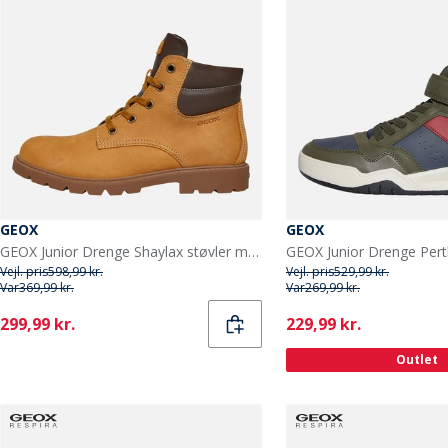
GEOX
GEOX
GEOX Junior Drenge Shaylax støvler med lynlås indvendigt gul/brun
Vejl. pris
598,99 kr.
Vejl. pris
529,99 kr.
Var
369,99 kr.
Var
269,99 kr.
Current
Current
299,99 kr.
229,99 kr.
Outlet