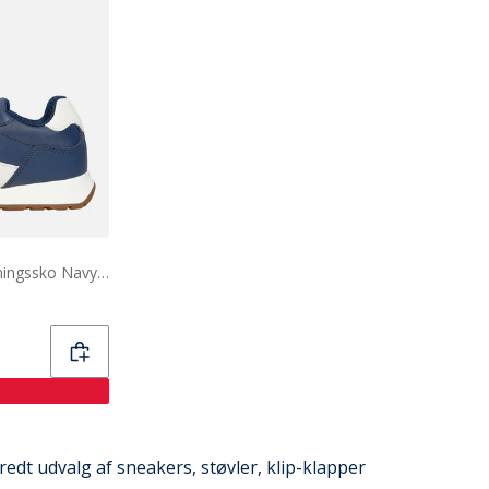
GEOX Drenge Rann Træningssko Navy/Lys Elfenben Navy/Lt Ivory
bredt udvalg af sneakers, støvler, klip-klapper