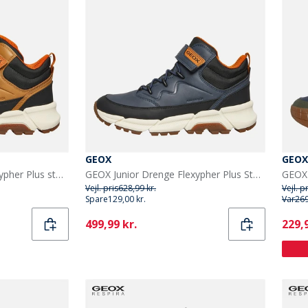
GEOX
GEOX
GEOX Junior Drenge Flexypher Plus støvler mørk gul / sort
GEOX Junior Drenge Flexypher Plus Støvler Marineblå/Sort
Vejl. pris
628,99 kr.
Vejl. p
Spare
129,00 kr.
Var
269
Current
Curr
499,99 kr.
229,9