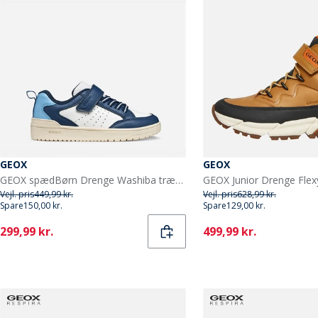
GEOX
GEOX
GEOX spædBørn Drenge Washiba træningssko Hvid/Navy
Vejl. pris
449,99 kr.
Vejl. pris
628,99 kr.
Spare
150,00 kr.
Spare
129,00 kr.
Current
Current
299,99 kr.
499,99 kr.