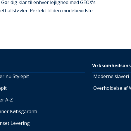
 Gør dig klar til enhver lejlighed med GEOX's
etballstøvler. Perfekt til den modebevidste
Virksomhedsans
r nu Stylepit
Moderne slaveri
pit
Overholdelse af 
er A-Z
nner Købsgaranti
set Levering