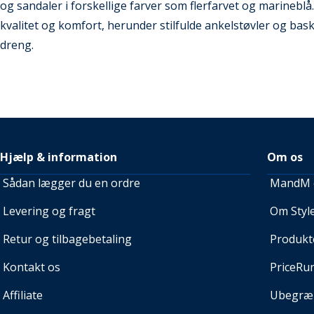
og sandaler i forskellige farver som flerfarvet og marineblå.
kvalitet og komfort, herunder stilfulde ankelstøvler og bask
dreng.
Hjælp & information
Om os
Sådan lægger du en ordre
MandM e
Levering og fragt
Om Style
Retur og tilbagebetaling
Produkt
Kontakt os
PriceRu
Affiliate
Ubegræn