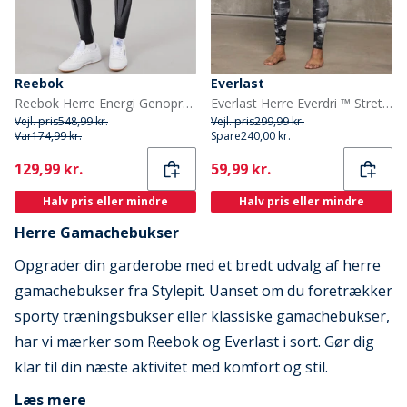
Reebok
Everlast
Reebok Herre Energi Genopretnings System Ydeevne Tights Sort/Grå
Everlast Herre Everdri ™ Stretch Leggings Black Beauty
Vejl. pris
548,99 kr.
Vejl. pris
299,99 kr.
Var
174,99 kr.
Spare
240,00 kr.
Current
Current
129,99 kr.
59,99 kr.
Halv pris eller mindre
Halv pris eller mindre
Herre Gamachebukser
Opgrader din garderobe med et bredt udvalg af herre
gamachebukser fra Stylepit. Uanset om du foretrækker
sporty træningsbukser eller klassiske gamachebukser,
har vi mærker som Reebok og Everlast i sort. Gør dig
klar til din næste aktivitet med komfort og stil.
Læs mere