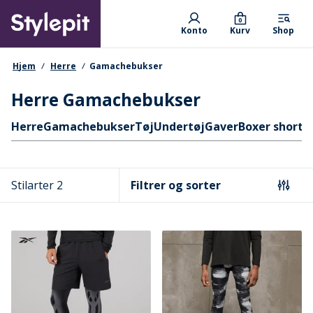
Skip
Primary departments
to
0
Konto
Kurv
Shop
main
content
navigationssti
Hjem
Herre
Gamachebukser
Herre Gamachebukser
Hurtige links
Herre
Gamachebukser
Tøj
Undertøj
Gaver
Boxer shorts
Stilarter 2
Filtrer og sorter