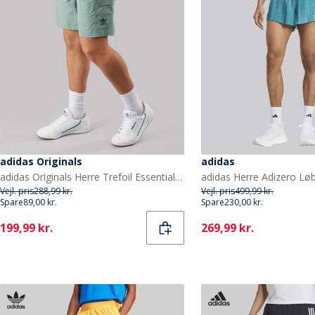
adidas Originals
adidas
adidas Originals Herre Trefoil Essentials Vævede Shorts Silver Green
Vejl. pris
288,99 kr.
Vejl. pris
499,99 kr.
Spare
89,00 kr.
Spare
230,00 kr.
Current
Current
199,99 kr.
269,99 kr.