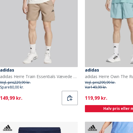
adidas
adidas
adidas Herre Train Essentials Vævede Træningsshorts Chalky Brown/Sort
Vejl. pris
229,99 kr.
Vejl. pris
299,99 kr.
Spare
80,00 kr.
Var
149,99 kr.
Current
Current
149,99 kr.
119,99 kr.
Halv pris eller