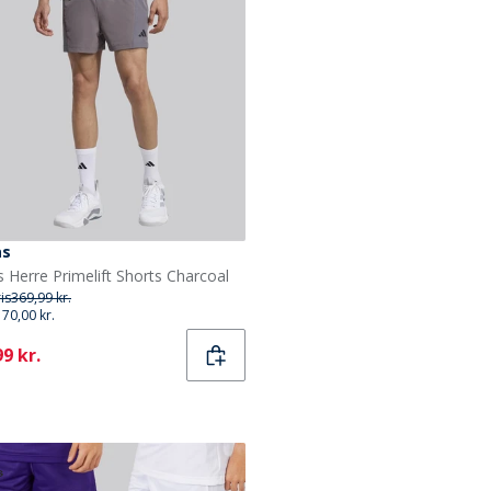
as
s Herre Primelift Shorts Charcoal
ris
369,99 kr.
170,00 kr.
ent
9 kr.