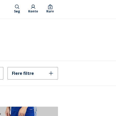
0
Søg
Konto
Kurv
Flere filtre