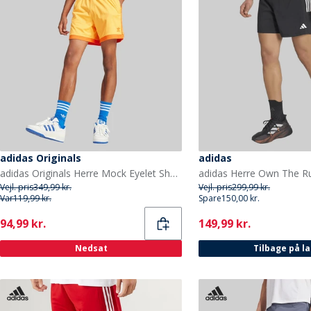
adidas Originals
adidas
adidas Originals Herre Mock Eyelet Shorts Real Gold
Vejl. pris
349,99 kr.
Vejl. pris
299,99 kr.
Var
119,99 kr.
Spare
150,00 kr.
Current
Current
94,99 kr.
149,99 kr.
Nedsat
Tilbage på l