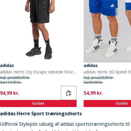
adidas
adidas
adidas Herre City Escape Vævede Shorts Sort
Vejl. pris
369,99 kr.
Vejl. pris
229,99 kr.
Var
119,99 kr.
Var
59,99 kr.
Current
Current
94,99 kr.
54,99 kr.
Outlet
Outlet
adidas Herre Sport træningsshorts
Udforsk Stylepits udvalg af adidas sportstræningsshorts til 