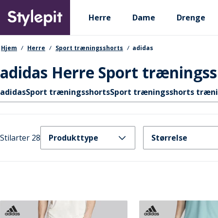
Skip
Primary departments
to
Herre
Dame
Drenge
main
content
navigationssti
Hjem
Herre
Sport træningsshorts
adidas
adidas Herre Sport træningss
Hurtige links
adidas
Sport træningsshorts
Sport træningsshorts træn
Stilarter 28
Produkttype
Størrelse