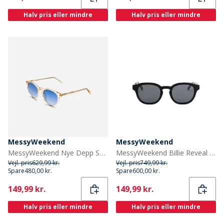
Halv pris eller mindre
Halv pris eller mindre
MessyWeekend
MessyWeekend
MessyWeekend Nye Depp Solbriller Champagne
MessyWeekend Billie Reveal Solbriller Sort/Transparent
Vejl. pris
629,99 kr.
Vejl. pris
749,99 kr.
Spare
480,00 kr.
Spare
600,00 kr.
Current
Current
149,99 kr.
149,99 kr.
Halv pris eller mindre
Halv pris eller mindre