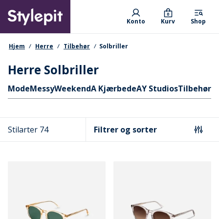
Skip
Primary departments
to
0
Konto
Kurv
Shop
main
content
navigationssti
Hjem
Herre
Tilbehør
Solbriller
Herre Solbriller
Hurtige links
Mode
MessyWeekend
A Kjærbede
AY Studios
Tilbehør
So
Stilarter 74
Filtrer og sorter