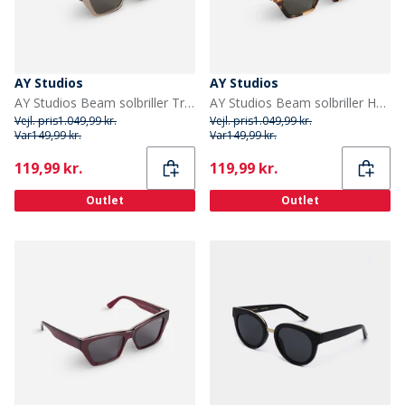
AY Studios
AY Studios
AY Studios Beam solbriller Transparent Oyster
AY Studios Beam solbriller Havana
Vejl. pris
1.049,99 kr.
Vejl. pris
1.049,99 kr.
Var
149,99 kr.
Var
149,99 kr.
Current
Current
119,99 kr.
119,99 kr.
Outlet
Outlet