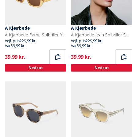
A Kjærbede
A Kjærbede
A Kjærbede Fame Solbriller Yellow Transparent
A Kjærbede Jean Solbriller Smoke Transparent
Vejl. pris
229,99 kr.
Vejl. pris
229,99 kr.
Var
59,99 kr.
Var
59,99 kr.
Current
Current
39,99 kr.
39,99 kr.
Nedsat
Nedsat