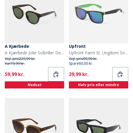
A Kjærbede
Upfront
A Kjærbede Jolie Solbriller Demi Tortoise
Upfront Farm St. Ungdom Solbriller Black Green
Vejl. pris
229,99 kr.
Vejl. pris
99,99 kr.
Var
79,99 kr.
Spare
60,00 kr.
Current
Current
59,99 kr.
39,99 kr.
Nedsat
Halv pris eller mindre