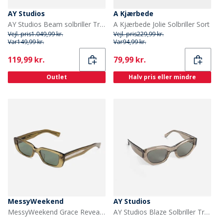
AY Studios
A Kjærbede
AY Studios Beam solbriller Transparent Burgundy
A Kjærbede Jolie Solbriller Sort
Vejl. pris
1.049,99 kr.
Vejl. pris
229,99 kr.
Var
149,99 kr.
Var
94,99 kr.
Current
Current
119,99 kr.
79,99 kr.
Outlet
Halv pris eller mindre
MessyWeekend
AY Studios
MessyWeekend Grace Reveal Solbriller Bottle Green/Transparent
AY Studios Blaze Solbriller Transparent Oyster