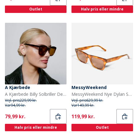
Outlet
Halv pris eller mindre
A Kjærbede
MessyWeekend
A Kjærbede Billy Solbriller Demi Tortoise
MessyWeekend Nye Dylan Solbriller Havana
Vejl. pris
229,99 kr.
Vejl. pris
629,99 kr.
Var
94,99 kr.
Var
149,99 kr.
Current
Current
79,99 kr.
119,99 kr.
Halv pris eller mindre
Outlet