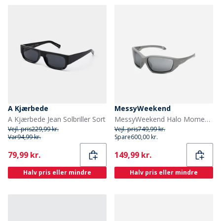
A Kjærbede
MessyWeekend
A Kjærbede Jean Solbriller Sort
MessyWeekend Halo Momentum Solbriller Grey1
Vejl. pris
229,99 kr.
Vejl. pris
749,99 kr.
Var
94,99 kr.
Spare
600,00 kr.
Current
Current
79,99 kr.
149,99 kr.
Halv pris eller mindre
Halv pris eller mindre