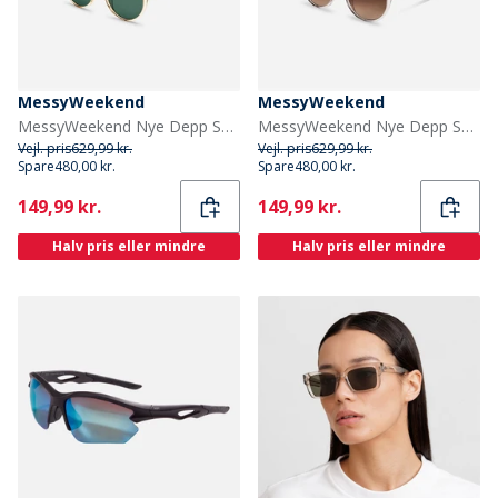
MessyWeekend
MessyWeekend
MessyWeekend Nye Depp Solbriller Champagne
MessyWeekend Nye Depp Solbriller Roser
Vejl. pris
629,99 kr.
Vejl. pris
629,99 kr.
Spare
480,00 kr.
Spare
480,00 kr.
Current
Current
149,99 kr.
149,99 kr.
Halv pris eller mindre
Halv pris eller mindre