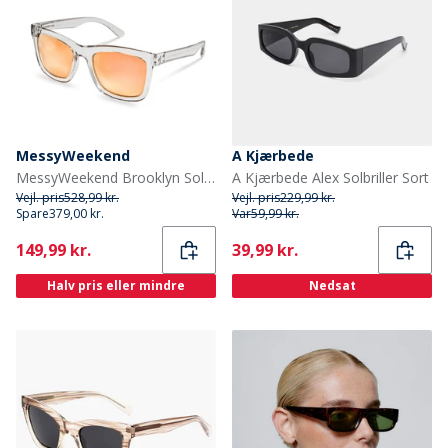
MessyWeekend
A Kjærbede
MessyWeekend Brooklyn Solbriller Crystal
A Kjærbede Alex Solbriller Sort
Vejl. pris
528,99 kr.
Vejl. pris
229,99 kr.
Spare
379,00 kr.
Var
59,99 kr.
Current
Current
149,99 kr.
39,99 kr.
Halv pris eller mindre
Nedsat