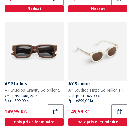
Nedsat
Nedsat
AY Studios
AY Studios
AY Studios Gravity Solbriller Solid Chocolate Brown
AY Studios Haze Solbriller Transparent Yellow Light
Vejl. pris
1.048,99 kr.
Vejl. pris
1.048,99 kr.
Spare
899,00 kr.
Spare
899,00 kr.
Current
Current
149,99 kr.
149,99 kr.
Halv pris eller mindre
Halv pris eller mindre