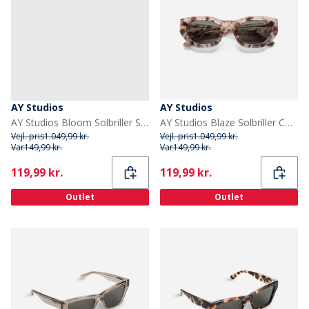
AY Studios
AY Studios
AY Studios Bloom Solbriller Solid Chocolate Brown
AY Studios Blaze Solbriller Confidential Pink
Vejl. pris
1.049,99 kr.
Vejl. pris
1.049,99 kr.
Var
149,99 kr.
Var
149,99 kr.
Current
Current
119,99 kr.
119,99 kr.
Outlet
Outlet