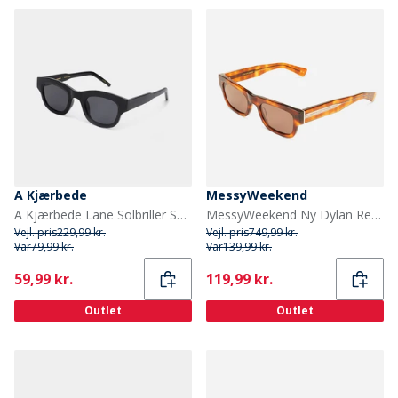
A Kjærbede
MessyWeekend
A Kjærbede Lane Solbriller Sort
MessyWeekend Ny Dylan Reveal Solbriller Havana/Transparent
Vejl. pris
229,99 kr.
Vejl. pris
749,99 kr.
Var
79,99 kr.
Var
139,99 kr.
Current
Current
59,99 kr.
119,99 kr.
Outlet
Outlet