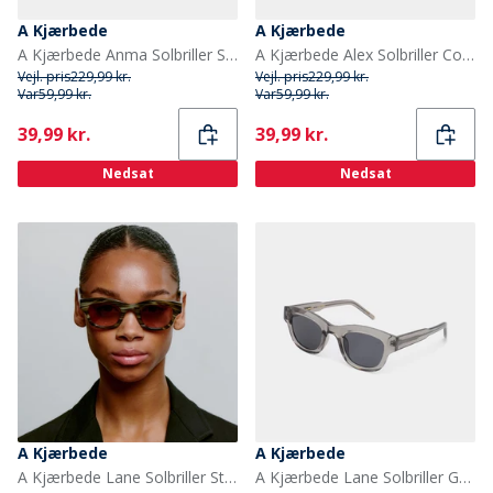
A Kjærbede
A Kjærbede
A Kjærbede Anma Solbriller Sort/Yellow Tortoise
A Kjærbede Alex Solbriller Coquina
Vejl. pris
229,99 kr.
Vejl. pris
229,99 kr.
Var
59,99 kr.
Var
59,99 kr.
Current
Current
39,99 kr.
39,99 kr.
Nedsat
Nedsat
A Kjærbede
A Kjærbede
A Kjærbede Lane Solbriller Striped Horn
A Kjærbede Lane Solbriller Grey Transparent