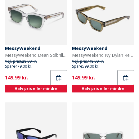
MessyWeekend
MessyWeekend
MessyWeekend Dean Solbriller Crystal
MessyWeekend Ny Dylan Reveal Solbriller Bottle Green/Transparent
Vejl. pris
628,99 kr.
Vejl. pris
748,99 kr.
Spare
479,00 kr.
Spare
599,00 kr.
Current
Current
149,99 kr.
149,99 kr.
Halv pris eller mindre
Halv pris eller mindre